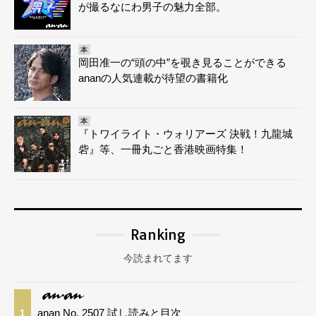
が撮るなにわ男子の魅力全部。
本
岡田准一の“頭の中”を覗き見ることができる
ananの人気連載が待望の書籍化
本
『トワイライト・ウォリアーズ 決戦！九龍城
砦』等、一冊丸ごと香港映画特集！
Ranking
今読まれてます
anan No. 2507 試し読みと目次
1