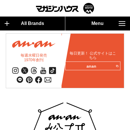
All Brands
Menu
毎日更新！ 公式サイトはこ
毎週水曜日発売
ちら
1970年創刊
anan