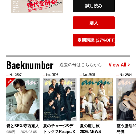
試し読み
購入
定期購読 (27%OFF)
Backnumber
View All
過去の号はこちらから
No. 2507
No. 2506
No. 2505
No. 2504
愛とSEX/寺西拓人
夏のチャージ&デ
夏の癒し旅
整う腸活20
トックスRecipe/K
2026/NEWS
島健
980円 — 2026.08.05