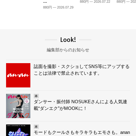
…
880円 — 2026.07.22
880円 — 202
880円 — 2026.07.29
Look!
編集部からのお知らせ
誌面を撮影・スクショしてSNS等にアップする
ことは法律で禁止されています。
本
ダンサー・振付師 NOSUKEさんによる人気連
載“ダンエク”がMOOKに！
本
モードもクールさもキラキラもエモさも。anan