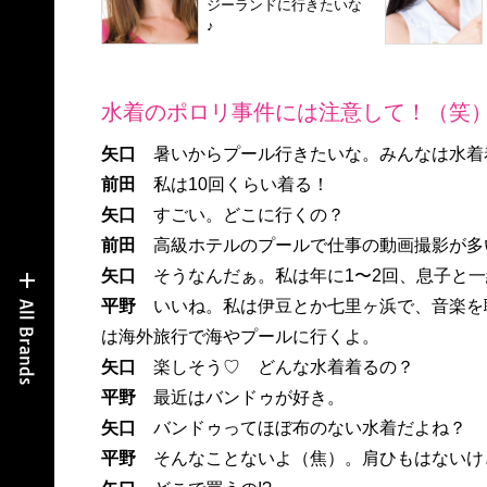
ジーランドに行きたいな
♪
水着のポロリ事件には注意して！（笑
矢口
暑いからプール行きたいな。みんなは水着
前田
私は10回くらい着る！
矢口
すごい。どこに行くの？
前田
高級ホテルのプールで仕事の動画撮影が多
矢口
そうなんだぁ。私は年に1〜2回、息子と一
平野
いいね。私は伊豆とか七里ヶ浜で、音楽を
は海外旅行で海やプールに行くよ。
矢口
楽しそう♡ どんな水着着るの？
平野
最近はバンドゥが好き。
矢口
バンドゥってほぼ布のない水着だよね？
平野
そんなことないよ（焦）。肩ひもはないけ