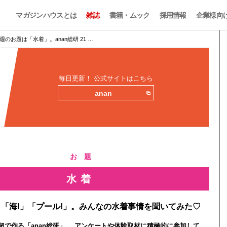
マガジンハウスとは
雑誌
書籍・ムック
採用情報
企業様向
週のお題は「水着」。anan総研 21 …
毎日更新！ 公式サイトはこちら
anan
お 題
水着
「海!」「プール!」。みんなの水着事情を聞いてみた♡
0人超で作る「anan総研」。 アンケートや体験取材に積極的に参加して、