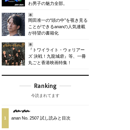
わ男子の魅力全部。
本
岡田准一の“頭の中”を覗き見る
ことができるananの人気連載
が待望の書籍化
本
『トワイライト・ウォリアー
ズ 決戦！九龍城砦』等、一冊
丸ごと香港映画特集！
Ranking
今読まれてます
anan No. 2507 試し読みと目次
1