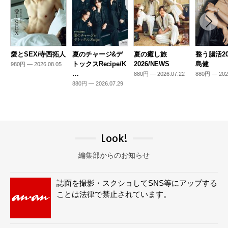
愛とSEX/寺西拓人
夏のチャージ&デ
夏の癒し旅
整う腸活20
トックスRecipe/K
2026/NEWS
島健
980円 — 2026.08.05
…
880円 — 2026.07.22
880円 — 202
880円 — 2026.07.29
Look!
編集部からのお知らせ
誌面を撮影・スクショしてSNS等にアップする
ことは法律で禁止されています。