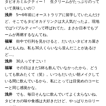
タピオカミルクティー！ 生クリームがたっぷりのって
いて美味しいの♡
浅井
5〜6年前にオーストラリアに留学していたんだけ
ど、そこでもタピオカドリンクは大人気だったよ。現地
では“バブルティー”って呼ばれてた。まさか日本でもブ
ームが再燃するなんてね。
福塚
街中で行列を見かけると、だいたいタピオカ屋さ
んだもんね。私も30人くらいなら並んだことがあるけ
ど…。
浅井
30人ってすごい！
福塚
その日はまだ1杯も飲んでいなかったから、どう
しても飲みたくて（笑）。いつもだいたい朝メイクして
いる間に飲んでいるから、私にとっては目覚めのコーヒ
ーと同じ感覚かな。
浅井
でも、毎日そんなに飲んでいてよく太らないね。
タピオカの味や食感は大好きだけど、やっぱりカロリー