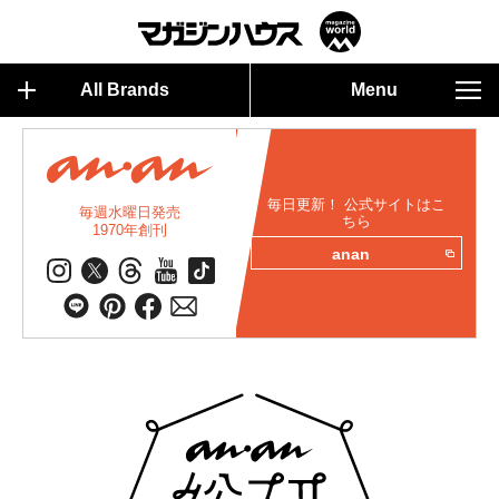
All Brands
Menu
毎日更新！ 公式サイトはこ
毎週水曜日発売
ちら
1970年創刊
anan