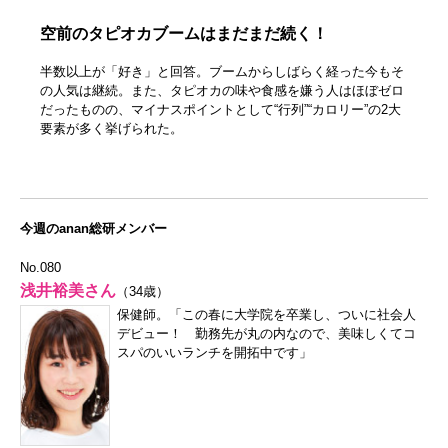
空前のタピオカブームはまだまだ続く！
半数以上が「好き」と回答。ブームからしばらく経った今もそ
の人気は継続。また、タピオカの味や食感を嫌う人はほぼゼロ
だったものの、マイナスポイントとして“行列”“カロリー”の2大
要素が多く挙げられた。
今週のanan総研メンバー
No.080
浅井裕美さん
（34歳）
保健師。「この春に大学院を卒業し、ついに社会人
デビュー！ 勤務先が丸の内なので、美味しくてコ
スパのいいランチを開拓中です」