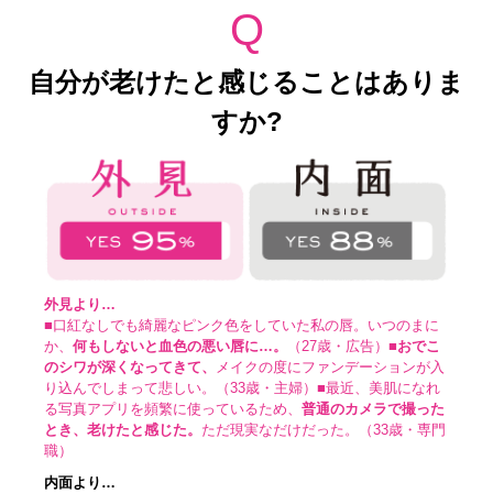
Q
自分が老けたと感じることはありま
すか?
外見より…
■
口紅なしでも綺麗なピンク色をしていた私の唇。いつのまに
か、
何もしないと血色の悪い唇に…。
（27歳・広告）
■
おでこ
のシワが深くなってきて、
メイクの度にファンデーションが入
り込んでしまって悲しい。（33歳・主婦）
■
最近、美肌になれ
る写真アプリを頻繁に使っているため、
普通のカメラで撮った
とき、老けたと感じた。
ただ現実なだけだった。（33歳・専門
職）
内面より…