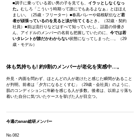
■調子に乗っている若い男の子を見ても、
イラッとしなくなっ
た。
むしろ「こういう時期って誰にでもあるよなぁ」とほほえ
ましい。（25歳・フリーター）■春高バレーや箱根駅伝など
若
者が頑張っているのを見ると涙が出てくる
とき。（32歳・契約
社員）■前は流行りなどはすべて知っていたし、話題の俳優さ
ん、アイドルのメンバーの名前も把握していたのに、
今では若
いタレントが誰だかわからない
状態になってしまった…。（29
歳・モデル）
体も気持ちも! 約9割のメンバーが老化を実感中…。
外見・内面を問わず、ほとんどの人が老けたと感じた瞬間があること
が判明。前者は「夕方になるとくすむ」（29歳・会社員）のように、
肌のコンディションに年齢を感じる人が多数。後者は、以前より落ち
着いた自分に気づいたケースを挙げた人が目立つ。
今週のanan総研メンバー
No.082