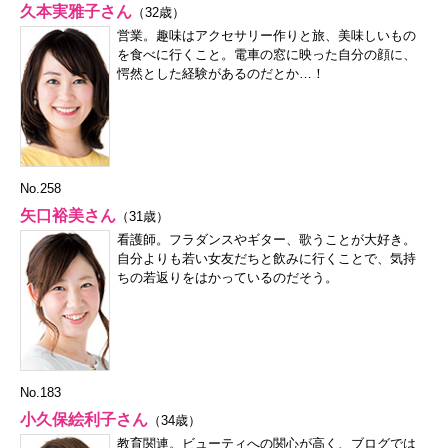
久本実雅子さん
（32歳）
営業。趣味はアクセサリー作りと旅、美味しいもの
を食べに行くこと。電車の窓に映った自分の顔に、
愕然とした経験があるのだとか…！
No.258
矢口裕美さん
（31歳）
看護師。フラダンスやギター、歌うことが大好き。
自分よりも若い女友だちと飲みに行くことで、気持
ちの若返りをはかっているのだそう。
No.183
小久保絵利子さん
（34歳）
教育関連。ビューティへの関心が高く、ブログでは