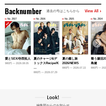
Backnumber
View All
過去の号はこちらから
No. 2507
No. 2506
No. 2505
No. 2504
愛とSEX/寺西拓人
夏のチャージ&デ
夏の癒し旅
整う腸活20
トックスRecipe/K
2026/NEWS
島健
980円 — 2026.08.05
…
880円 — 2026.07.22
880円 — 202
880円 — 2026.07.29
Look!
編集部からのお知らせ