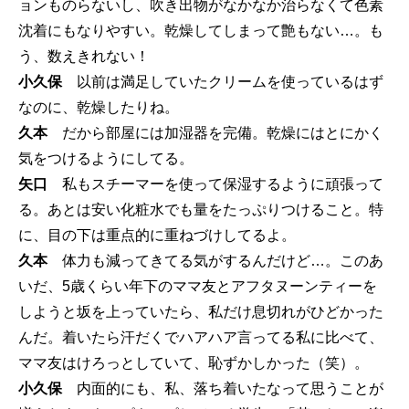
ョンものらないし、吹き出物がなかなか治らなくて色素
沈着にもなりやすい。乾燥してしまって艶もない…。も
う、数えきれない！
小久保
以前は満足していたクリームを使っているはず
なのに、乾燥したりね。
久本
だから部屋には加湿器を完備。乾燥にはとにかく
気をつけるようにしてる。
矢口
私もスチーマーを使って保湿するように頑張って
る。あとは安い化粧水でも量をたっぷりつけること。特
に、目の下は重点的に重ねづけしてるよ。
久本
体力も減ってきてる気がするんだけど…。このあ
いだ、5歳くらい年下のママ友とアフタヌーンティーを
しようと坂を上っていたら、私だけ息切れがひどかった
んだ。着いたら汗だくでハアハア言ってる私に比べて、
ママ友はけろっとしていて、恥ずかしかった（笑）。
小久保
内面的にも、私、落ち着いたなって思うことが