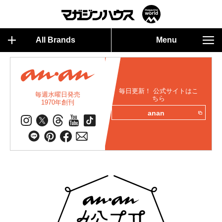
All Brands
Menu
毎日更新！ 公式サイトはこ
毎週水曜日発売
ちら
1970年創刊
anan