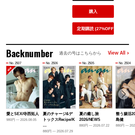
購入
定期購読 (27%OFF)
Backnumber
View All
過去の号はこちらから
No. 2507
No. 2506
No. 2505
No. 2504
愛とSEX/寺西拓人
夏のチャージ&デ
夏の癒し旅
整う腸活20
トックスRecipe/K
2026/NEWS
島健
980円 — 2026.08.05
…
880円 — 2026.07.22
880円 — 202
880円 — 2026.07.29