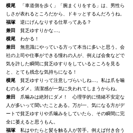
横尾
「車道側を歩く」「腕まくりをする」は、男性ら
しさが表れるところだから、ドキッとするんだろうね。
福塚
逆にげんなりする仕草ってある？
兼田
貧乏ゆすりかな…。
横尾
わかる！
兼田
無意識にやっている方って本当に多いと思う。会
社の上司や仕事ができる憧れの人が、例えば会食などで
気を許した瞬間に貧乏ゆすりをしているところを見る
と、とても残念な気持ちになる！
横尾
貧乏ゆすりって注意しづらいしね…。私は爪を噛
むのもダメ。清潔感が一気に失われてしまうからね。
兼田
爪噛みは絶対にダメ！ 心理学的に情緒不安定な
人が多いって聞いたことある。万が一、気になる方がデ
ートで貧乏ゆすりや爪噛みをしていたら、その瞬間に完
全に萎えると思うもん。
福塚
私はやたらと髪を触る人が苦手。例えば付き合う