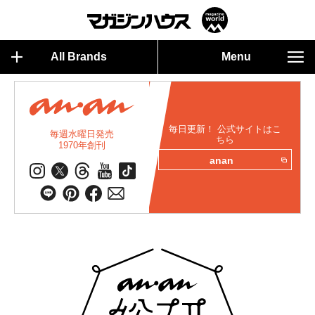
All Brands
Menu
毎日更新！ 公式サイトはこ
毎週水曜日発売
ちら
1970年創刊
anan