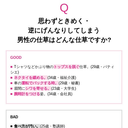
Q
思わずときめく・
逆にげんなりしてしまう
男性の仕草はどんな仕草ですか?
GOOD
■
Tシャツなどかぶり物の
トップスを脱ぐ
仕草。(29歳・パティ
シエ)
■
ネクタイを緩める。
(34歳・福祉介護)
■
車の
運転でバックする時。
(29歳・秘書)
■
眉間に
シワを寄せる。
(23歳・大学生)
■
腕時計をつける
姿。(34歳・会社員)
BAD
■
食べ方が汚い。
(25歳・塾講師)