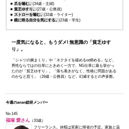
■
爪を噛む。
(34歳・主婦)
■
貧乏ゆすり。
(27歳・公務員)
■
ストローを噛む。
(32歳・ライター)
■
鏡に映る自分を気にする。
(23歳・学生)
一度気になると、もうダメ! 無意識の「貧乏ゆす
り」。
「シャツの腕まくり」や「ネクタイを緩めるor締める」など、
男性ならではの仕草にときめく一方で、NG仕草に最も挙がっ
たのが「貧乏ゆすり」。「落ち着きがなく、性格に問題がある
のかなと思う」（29歳・公務員）など、幻滅するとの声多数。
今週のanan総研メンバー
No.145
福塚 愛さん
（33歳）
フリーランス。休暇は実家に帰省の予定。家族と温