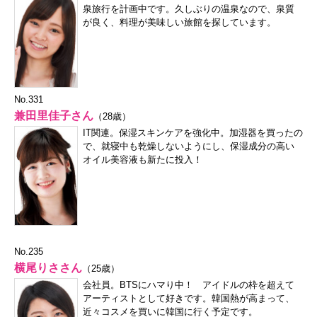
泉旅行を計画中です。久しぶりの温泉なので、泉質
が良く、料理が美味しい旅館を探しています。
No.331
兼田里佳子さん
（28歳）
IT関連。保湿スキンケアを強化中。加湿器を買ったの
で、就寝中も乾燥しないようにし、保湿成分の高い
オイル美容液も新たに投入！
No.235
横尾りささん
（25歳）
会社員。BTSにハマり中！ アイドルの枠を超えて
アーティストとして好きです。韓国熱が高まって、
近々コスメを買いに韓国に行く予定です。