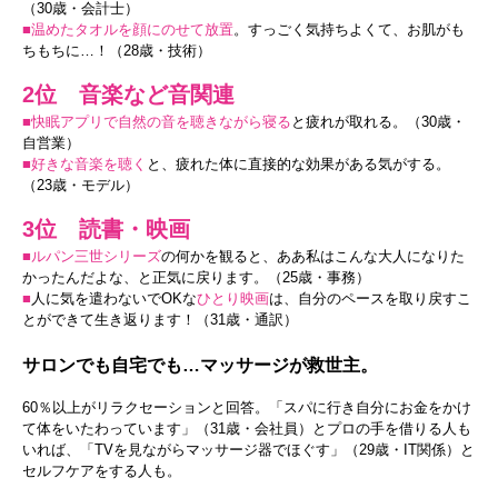
（30歳・会計士）
■温めたタオルを顔にのせて放置
。すっごく気持ちよくて、お肌がも
ちもちに…！（28歳・技術）
2位 音楽など音関連
■快眠アプリで自然の音を聴きながら寝る
と疲れが取れる。（30歳・
自営業）
■好きな音楽を聴く
と、疲れた体に直接的な効果がある気がする。
（23歳・モデル）
3位 読書・映画
■ルパン三世シリーズ
の何かを観ると、ああ私はこんな大人になりた
かったんだよな、と正気に戻ります。（25歳・事務）
■
人に気を遣わないでOKな
ひとり映画
は、自分のペースを取り戻すこ
とができて生き返ります！（31歳・通訳）
サロンでも自宅でも…マッサージが救世主。
60％以上がリラクセーションと回答。「スパに行き自分にお金をかけ
て体をいたわっています」（31歳・会社員）とプロの手を借りる人も
いれば、「TVを見ながらマッサージ器でほぐす」（29歳・IT関係）と
セルフケアをする人も。