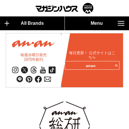
All Brands
Menu
毎日更新！ 公式サイトはこ
毎週水曜日発売
ちら
1970年創刊
anan