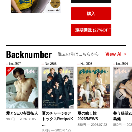
購入
定期購読 (27%OFF)
Backnumber
View All
過去の号はこちらから
No. 2507
No. 2506
No. 2505
No. 2504
愛とSEX/寺西拓人
夏のチャージ&デ
夏の癒し旅
整う腸活20
トックスRecipe/K
2026/NEWS
島健
980円 — 2026.08.05
…
880円 — 2026.07.22
880円 — 202
880円 — 2026.07.29