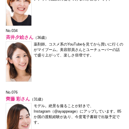
No.034
斉井夕絵さん
（36歳）
薬剤師。コスメ系のYouTubeを見てから買いに行くの
がマイブーム。美容部員さんとユーチューバーの話
で盛り上がって、楽しさ倍増です。
No.076
齊藤 彩さん
（31歳）
モデル。絶景を撮ることが好きで、
Instagram（@ayappeage）
にアップしています。85
か国の渡航経験があり、今度電子書籍で出版予定で
す。