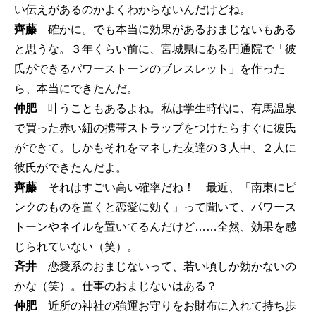
い伝えがあるのかよくわからないんだけどね。
齊藤
確かに。でも本当に効果があるおまじないもある
と思うな。３年くらい前に、宮城県にある円通院で「彼
氏ができるパワーストーンのブレスレット」を作った
ら、本当にできたんだ。
仲肥
叶うこともあるよね。私は学生時代に、有馬温泉
で買った赤い紐の携帯ストラップをつけたらすぐに彼氏
ができて。しかもそれをマネした友達の３人中、２人に
彼氏ができたんだよ。
齊藤
それはすごい高い確率だね！ 最近、「南東にピ
ンクのものを置くと恋愛に効く」って聞いて、パワース
トーンやネイルを置いてるんだけど……全然、効果を感
じられていない（笑）。
斉井
恋愛系のおまじないって、若い頃しか効かないの
かな（笑）。仕事のおまじないはある？
仲肥
近所の神社の強運お守りをお財布に入れて持ち歩