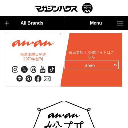
All Brands
Menu
毎日更新！ 公式サイトはこ
毎週水曜日発売
ちら
1970年創刊
anan