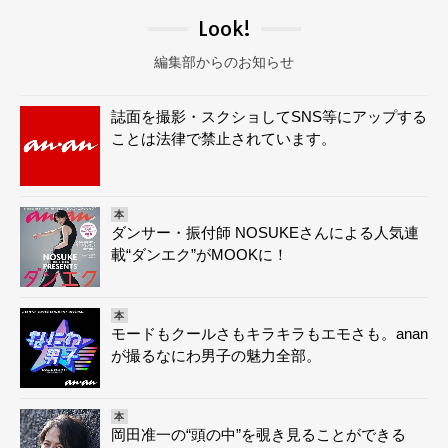
Look!
編集部からのお知らせ
誌面を撮影・スクショしてSNS等にアップする
ことは法律で禁止されています。
本
ダンサー・振付師 NOSUKEさんによる人気連
載“ダンエク”がMOOKに！
本
モードもクールさもキラキラもエモさも。anan
が撮るなにわ男子の魅力全部。
本
岡田准一の“頭の中”を覗き見ることができる