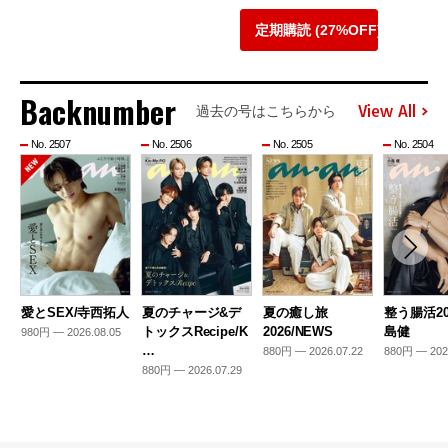
定期購読 (27%OFF)
Backnumber
View All
過去の号はこちらから
No. 2507
No. 2506
No. 2505
No. 2504
愛とSEX/寺西拓人
夏のチャージ&デ
夏の癒し旅
整う腸活20
トックスRecipe/K
2026/NEWS
島健
980円 — 2026.08.05
…
880円 — 2026.07.22
880円 — 202
880円 — 2026.07.29