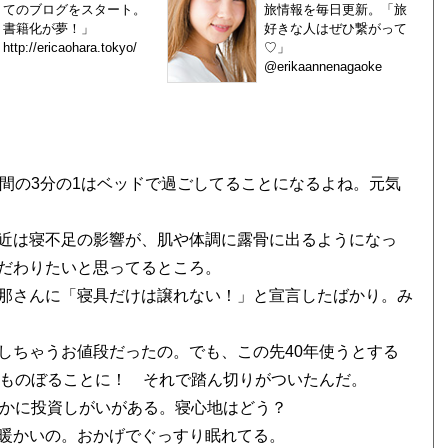
てのブログをスタート。
旅情報を毎日更新。「旅
書籍化が夢！」
好きな人はぜひ繋がって
http://ericaohara.tokyo/
♡」
@erikaannenagaoke
間の3分の1はベッドで過ごしてることになるよね。元気
近は寝不足の影響が、肌や体調に露骨に出るようになっ
だわりたいと思ってるところ。
那さんに「寝具だけは譲れない！」と宣言したばかり。み
ちゃうお値段だったの。でも、この先40年使うとする
にものぼることに！ それで踏ん切りがついたんだ。
かに投資しがいがある。寝心地はどう？
暖かいの。おかげでぐっすり眠れてる。