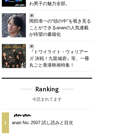
わ男子の魅力全部。
本
岡田准一の“頭の中”を覗き見る
ことができるananの人気連載
が待望の書籍化
本
『トワイライト・ウォリアー
ズ 決戦！九龍城砦』等、一冊
丸ごと香港映画特集！
Ranking
今読まれてます
anan No. 2507 試し読みと目次
1