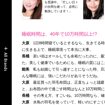
を受講中。「忙しい日々
の合間を縫って、必死に
勉強しています！」
睡眠時間は、40年で10万時間以上!?
大原
1日8時間寝ているとするなら、生きてる時
に生きる上で、睡眠環境って本当に大事。
長桶
若い頃はオールしても余裕だったのに、最
た。美しく健康でいるためにも、睡眠の質にはこ
能美
私も結婚して引っ越すことになった時、旦
んな睡眠には、強いこだわりがありそうだね。
大原
最近買った羽毛布団は、正直ちょっと躊躇し
と、お布団の中で過ごす時間はなんと10万時間
長桶
その考え方、すごいね。10万時間なら、確
大原
水鳥の羽毛を使っていて、軽いのにすごく