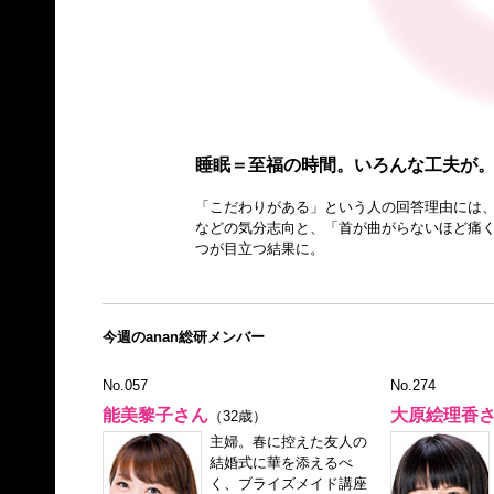
睡眠＝至福の時間。いろんな工夫が
「こだわりがある」という人の回答理由には、
などの気分志向と、「首が曲がらないほど痛く
つが目立つ結果に。
今週のanan総研メンバー
No.057
No.274
能美黎子さん
大原絵理香
（32歳）
主婦。春に控えた友人の
結婚式に華を添えるべ
く、ブライズメイド講座