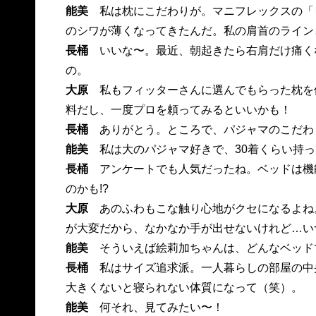
能美
私は枕にこだわりが。マニフレックスの「
のシワが薄くなってきたんだ。私の肩首のライン
長桶
いいな〜。最近、朝起きたら右肩だけ痛く
の。
大原
私もフィッターさんに選んでもらった枕を
料だし、一度プロを頼ってみるといいかも！
長桶
ありがとう。ところで、パジャマのこだわ
能美
私は大のパジャマ好きで、30着くらい持っ
長桶
アンケートでも人気だったね。ベッドは機
のかも!?
大原
あのふわもこな触り心地がクセになるよね
が大変だから、なかなか手が出せないけれど…い
能美
そういえば絵莉加ちゃんは、どんなベッド
長桶
私はサイズ追求派。一人暮らしの部屋の中
大きくないと寝られない体質になって（笑）。
能美
何それ、見てみたい〜！