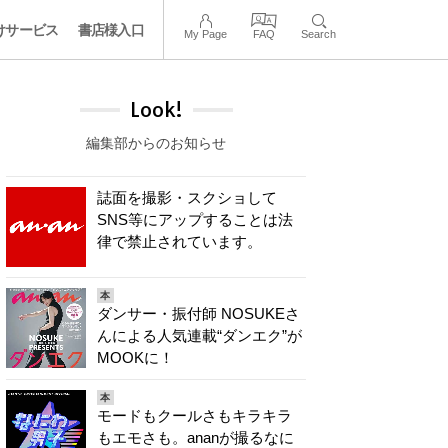
けサービス
書店様入口
My Page
FAQ
Search
Look!
編集部からのお知らせ
誌面を撮影・スクショして
SNS等にアップすることは法
律で禁止されています。
本
ダンサー・振付師 NOSUKEさ
んによる人気連載“ダンエク”が
MOOKに！
本
モードもクールさもキラキラ
もエモさも。ananが撮るなに