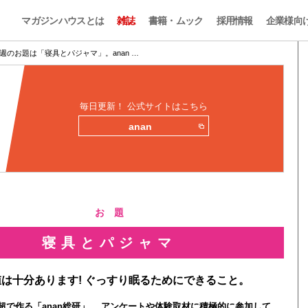
マガジンハウスとは
雑誌
書籍・ムック
採用情報
企業様向
週のお題は「寝具とパジャマ」。anan …
毎日更新！ 公式サイトはこちら
anan
お 題
寝具とパジャマ
は十分あります! ぐっすり眠るためにできること。
0人超で作る「anan総研」。 アンケートや体験取材に積極的に参加して、