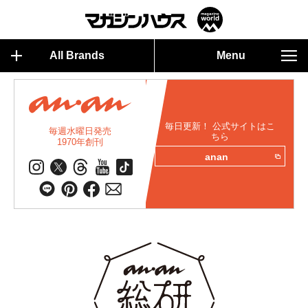
All Brands
Menu
毎日更新！ 公式サイトはこ
毎週水曜日発売
ちら
1970年創刊
anan