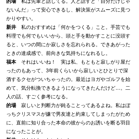
的場
私は先輩と話してる。人と話すと「自分だけじゃ
ないんだ」って安心できるし、解決策がスムーズに見つ
かりやすい。
新井
私のおすすめは「何かをつくる」こと。手芸でも
料理でも何でもいいから、頭と手を動かすことに没頭す
ると、いつの間にか寂しさを忘れられる。できあがった
ときの達成感で、前向きな気持ちになれるし。
福本
それはいいね！ 実は私、もともと寂しがり屋だ
ったのもあって、3年前くらいから寂しいとひとりで深
酒するクセがついちゃったの。最近はヨガやゴルフを始
めて、気分転換できるようになってきたんだけど…。二
人の話、すごく参考になる。
的場
寂しいと判断力が鈍ることってあるよね。私はぼ
っちクリスマスが嫌で男友達と約束してしまったがため
に、直前に知り合った本命の彼からのお誘いを断る羽目
になったことが。