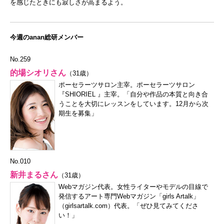
を感じたときにも寂しさが高まるよう。
今週のanan総研メンバー
No.259
的場シオリさん
（31歳）
ポーセラーツサロン主宰。ポーセラーツサロン
『SHIORIEL 』主宰。「自分や作品の本質と向き合
うことを大切にレッスンをしています。12月から次
期生を募集」
No.010
新井まるさん
（31歳）
Webマガジン代表。女性ライターやモデルの目線で
発信するアート専門Webマガジン「girls Artalk」
（
girlsartalk.com
）代表。「ぜひ見てみてくださ
い！」