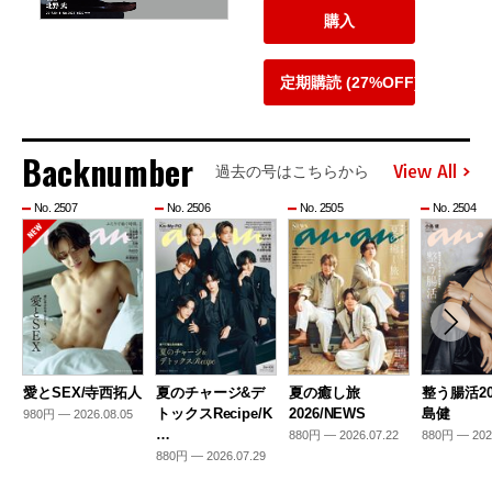
購入
定期購読 (27%OFF)
Backnumber
View All
過去の号はこちらから
No. 2507
No. 2506
No. 2505
No. 2504
愛とSEX/寺西拓人
夏のチャージ&デ
夏の癒し旅
整う腸活20
トックスRecipe/K
2026/NEWS
島健
980円 — 2026.08.05
…
880円 — 2026.07.22
880円 — 202
880円 — 2026.07.29