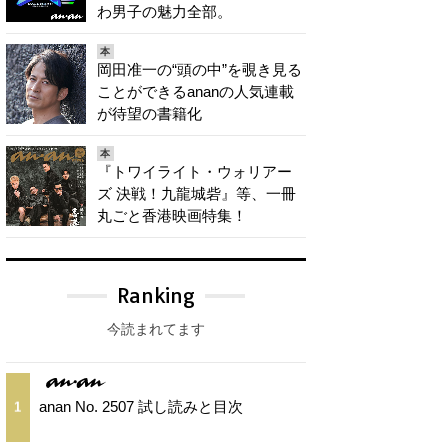
わ男子の魅力全部。
本
岡田准一の“頭の中”を覗き見る
ことができるananの人気連載
が待望の書籍化
本
『トワイライト・ウォリアー
ズ 決戦！九龍城砦』等、一冊
丸ごと香港映画特集！
Ranking
今読まれてます
anan No. 2507 試し読みと目次
1