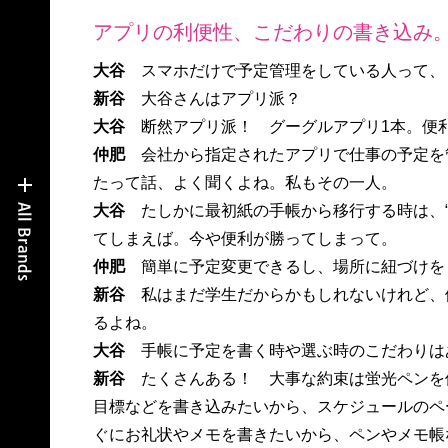
アプリの利便性、こだわりの書き込み。
大谷
スマホだけで予定管理をしている人って、
新谷
大谷さんはアプリ派？
大谷
断然アプリ派！ グーグルアプリ1本。便
仲肥
会社から指定されたアプリで仕事の予定を
たって話、よく聞くよね。私もその一人。
大谷
たしかに最初紙の手帳から移行する時は、
てしまえば。今や便利が勝ってしまって。
仲肥
簡単に予定変更できるし、場所に紐づけを
新谷
私はまだ学生だからかもしれないけれど、
るよね。
大谷
手帳に予定を書く時や選ぶ時のこだわりは
新谷
たくさんある！ 大事な約束は蛍光ペンを
目標などを書き込みたいから、スケジュールのペ
ぐにお礼状やメモを書きたいから、ペンやメモ帳