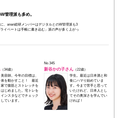
のW管理派も多め。
、anan総研メンバーはデジタルとのW管理派も3
プライベートは手帳に書き込む」派の声が多く上がっ
No.345
ん
新谷かの子さん
（34歳）
（22歳）
美容師。今年の目標は、
学生。最近は日本酒と和
体を動かすこと！ 最近
食にハマり始めていま
家で腹筋とストレッチを
す。今まで苦手と思って
はじめました。宅トレを
いたけれど、日本人とし
インスタなどでチェック
てその奥深さを学んでい
しています。
ければ！