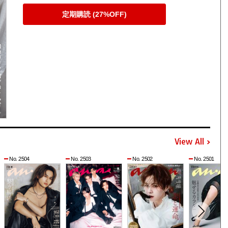
定期購読 (27%OFF)
View All
No. 2504
No. 2503
No. 2502
No. 2501