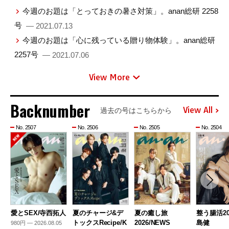
今週のお題は「とっておきの暑さ対策」。anan総研 2258
号
— 2021.07.13
今週のお題は「心に残っている贈り物体験」。anan総研
2257号
— 2021.07.06
View More
Backnumber
View All
過去の号はこちらから
No. 2507
No. 2506
No. 2505
No. 2504
愛とSEX/寺西拓人
夏のチャージ&デ
夏の癒し旅
整う腸活20
トックスRecipe/K
2026/NEWS
島健
980円 — 2026.08.05