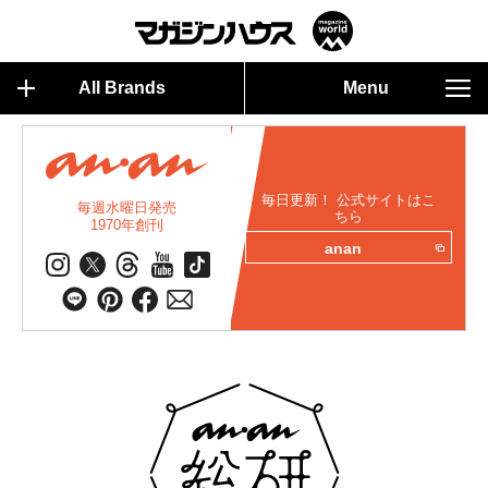
All Brands
Menu
毎日更新！ 公式サイトはこ
毎週水曜日発売
ちら
1970年創刊
anan