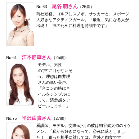
尾谷 萌さん
No.63
（26歳）
商社勤務。ゴルフにスノボ、サッカーと、スポーツ
大好きなアクティブガール。「最近、気になる人が
出現！ 彼のために料理を特訓中です」
江本静華さん
No.61
（25歳）
モデル。男性
の“声”に目がないそ
う。理想は向井理
さんの低い美声。
「合コンの時はネ
イルをシンプルに
して、清楚感をア
ピールします！」
平沢由貴さん
No.75
（27歳）
看護師、モデル。交際5か月の彼は桐谷健太似のイケ
メン。「私から好きになって、必死に落としまし
た！ 狙った相手に対しては、意外と肉食です