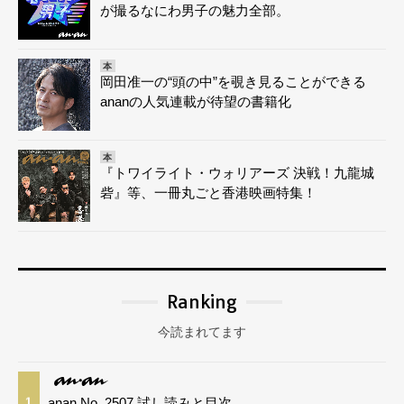
が撮るなにわ男子の魅力全部。
本
岡田准一の“頭の中”を覗き見ることができる
ananの人気連載が待望の書籍化
本
『トワイライト・ウォリアーズ 決戦！九龍城
砦』等、一冊丸ごと香港映画特集！
Ranking
今読まれてます
anan No. 2507 試し読みと目次
1