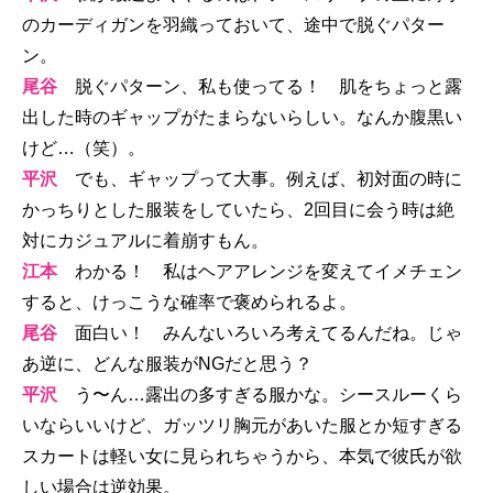
のカーディガンを羽織っておいて、途中で脱ぐパター
ン。
尾谷
脱ぐパターン、私も使ってる！ 肌をちょっと露
出した時のギャップがたまらないらしい。なんか腹黒い
けど…（笑）。
平沢
でも、ギャップって大事。例えば、初対面の時に
かっちりとした服装をしていたら、2回目に会う時は絶
対にカジュアルに着崩すもん。
江本
わかる！ 私はヘアアレンジを変えてイメチェン
すると、けっこうな確率で褒められるよ。
尾谷
面白い！ みんないろいろ考えてるんだね。じゃ
あ逆に、どんな服装がNGだと思う？
平沢
う〜ん…露出の多すぎる服かな。シースルーくら
いならいいけど、ガッツリ胸元があいた服とか短すぎる
スカートは軽い女に見られちゃうから、本気で彼氏が欲
しい場合は逆効果。