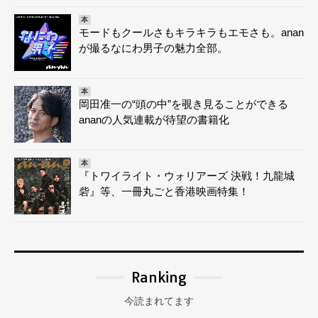
本
モードもクールさもキラキラもエモさも。anan
が撮るなにわ男子の魅力全部。
本
岡田准一の“頭の中”を覗き見ることができる
ananの人気連載が待望の書籍化
本
『トワイライト・ウォリアーズ 決戦！九龍城
砦』等、一冊丸ごと香港映画特集！
Ranking
今読まれてます