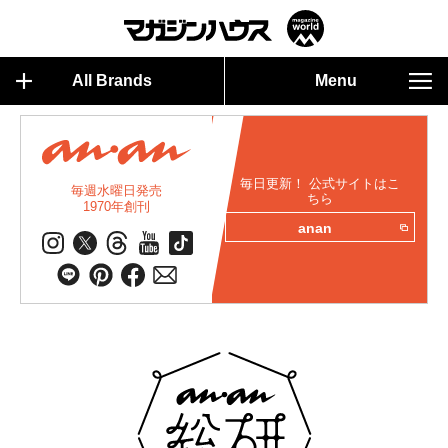
All Brands
Menu
毎日更新！ 公式サイトはこ
毎週水曜日発売
ちら
1970年創刊
anan