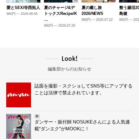
愛とSEX/寺西拓人
夏のチャージ&デ
夏の癒し旅
整う腸活20
トックスRecipe/K
2026/NEWS
島健
980円 — 2026.08.05
…
880円 — 2026.07.22
880円 — 202
880円 — 2026.07.29
Look!
編集部からのお知らせ
誌面を撮影・スクショしてSNS等にアップする
ことは法律で禁止されています。
本
ダンサー・振付師 NOSUKEさんによる人気連
載“ダンエク”がMOOKに！