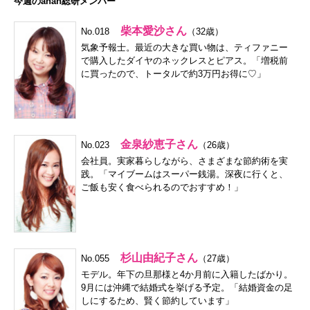
今週のanan総研メンバー
柴本愛沙さん
No.018
（32歳）
気象予報士。最近の大きな買い物は、ティファニー
で購入したダイヤのネックレスとピアス。「増税前
に買ったので、トータルで約3万円お得に♡」
金泉紗恵子さん
No.023
（26歳）
会社員。実家暮らしながら、さまざまな節約術を実
践。「マイブームはスーパー銭湯。深夜に行くと、
ご飯も安く食べられるのでおすすめ！」
杉山由紀子さん
No.055
（27歳）
モデル。年下の旦那様と4か月前に入籍したばかり。
9月には沖縄で結婚式を挙げる予定。「結婚資金の足
しにするため、賢く節約しています」