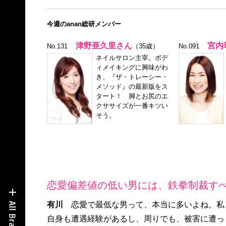
今週のanan総研メンバー
津野亜久里さん
宮内
No.131
（35歳）
No.091
ネイルサロン主宰。ボデ
ィメイキングに興味がわ
き、『ザ・トレーシー・
メソッド』の最新版をス
タート！ 脚とお尻のエ
クササイズが一番キツい
そう。
恋愛偏差値の低い男には、鉄拳制裁すべ
有川
恋愛で最低な男って、本当に多いよね。私
自身も遭遇経験があるし、周りでも、被害に遭っ