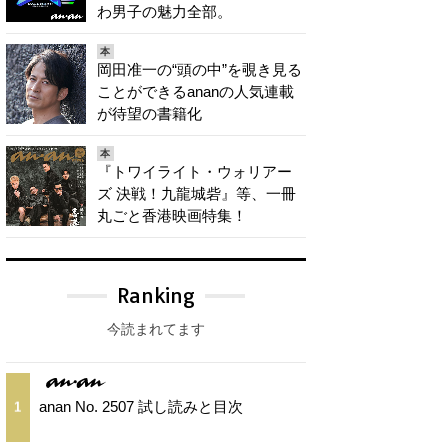
わ男子の魅力全部。
本
岡田准一の“頭の中”を覗き見る
ことができるananの人気連載
が待望の書籍化
本
『トワイライト・ウォリアー
ズ 決戦！九龍城砦』等、一冊
丸ごと香港映画特集！
Ranking
今読まれてます
anan No. 2507 試し読みと目次
1