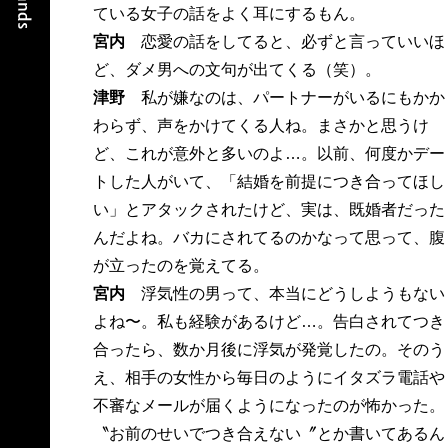
ている女子の話をよく耳にするもん。
宮内
恋愛の話をしてると、必ずと言っていいほ
ど、ダメ男への文句が出てくる（笑）。
津野
私が嫌なのは、パートナーがいるにもかか
わらず、声をかけてくる人ね。まさかと思うけ
ど、これが意外と多いのよ…。以前、何度かデー
トした人がいて、「結婚を前提につき合ってほし
い」とアタックされたけど、実は、既婚者だった
んだよね。バカにされてるのかなって思って、腹
が立ったのを覚えてる。
宮内
浮気性の男って、本当にどうしようもない
よね〜。私も経験があるけど…。告白されてつき
合ったら、数か月後に浮気が発覚したの。そのう
え、相手の女性から毎日のようにイタズラ電話や
不審なメールが届くようになったのが怖かった。
〝お前のせいでつき合えない〞とか書いてあるん