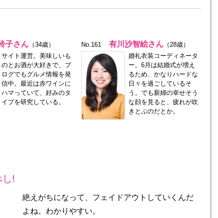
玲子さん
有川沙智絵さん
（34歳）
No.161
（28歳）
サイト運営。美味しいも
婚礼衣装コーディネータ
のとお酒が大好きで、ブ
ー。6月は結婚式が増え
ログでもグルメ情報を発
るため、かなりハードな
信中。最近は赤ワインに
日々を過ごしているそ
ハマっていて、好みのタ
う。でも新婦の幸せそう
イプを研究している。
な顔を見ると、疲れが吹
きとぶのだとか。
し!
絶えがちになって、フェイドアウトしていくんだ
よね。わかりやすい。