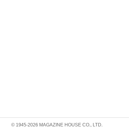
No. 2500
No. 2499
No. 2498
ダ
王道エンタメの矜
呼吸と体幹/渡辺翔
お金の教科書
太
持/SUPER EIGH
太
2026/Aぇ! group
…
…
06.24
880円 — 2026.06.10
980円 — 2026.06.17
980円 — 2026.06.03
© 1945-2026 MAGAZINE HOUSE CO., LTD.