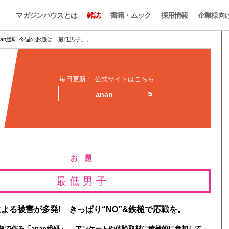
マガジンハウスとは
雑誌
書籍・ムック
採用情報
企業様向
nan総研 今週のお題は「最低男子」。 …
毎日更新！ 公式サイトはこちら
anan
お 題
最 低 男 子
よる被害が多発! きっぱり“NO”&鉄槌で応戦を。
0人超で作る「anan総研」。 アンケートや体験取材に積極的に参加して、