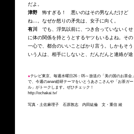
だよ。
津野
怖すぎる！ 悪いのはその男なんだけど
ね…。なぜか怒りの矛先は、女子に向く。
有川
でも、浮気以前に、つき合っていないくせ
に体の関係を持とうとするヤツもいるよね。その
一心で、都合のいいことばかり言う。しかもそう
いう人は、相手にしないと、だんだんと連絡が途
●
テレビ東京、毎週水曜日26：05～放送の「美の国のお茶会
で、今週のanan総研テーマをいとうあさこさんや「お茶ガー
ル」がトークします。ぜひチェック！
http://ochakai.tv/
写真・土佐麻理子 石原敦志 内田紘倫 文・重信 綾