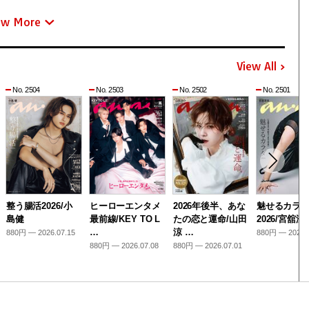
ew More
View All
No. 2504
No. 2503
No. 2502
No. 2501
整う腸活2026/小
ヒーローエンタメ
2026年後半、あな
魅せるカラ
島健
最前線/KEY TO L
たの恋と運命/山田
2026/宮舘涼
…
涼 …
880円 — 2026.07.15
880円 — 2026.
880円 — 2026.07.08
880円 — 2026.07.01