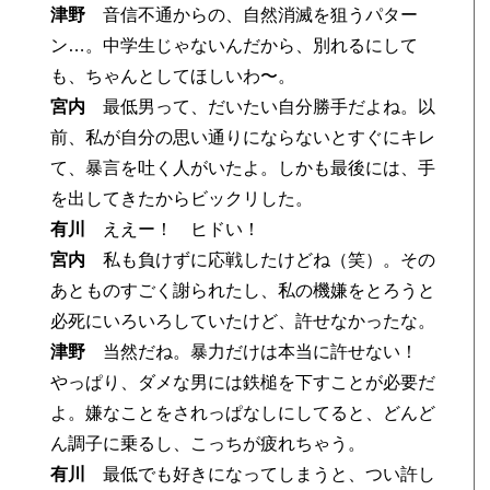
津野
音信不通からの、自然消滅を狙うパター
ン…。中学生じゃないんだから、別れるにして
も、ちゃんとしてほしいわ〜。
宮内
最低男って、だいたい自分勝手だよね。以
前、私が自分の思い通りにならないとすぐにキレ
て、暴言を吐く人がいたよ。しかも最後には、手
を出してきたからビックリした。
有川
ええー！ ヒドい！
宮内
私も負けずに応戦したけどね（笑）。その
あとものすごく謝られたし、私の機嫌をとろうと
必死にいろいろしていたけど、許せなかったな。
津野
当然だね。暴力だけは本当に許せない！
やっぱり、ダメな男には鉄槌を下すことが必要だ
よ。嫌なことをされっぱなしにしてると、どんど
ん調子に乗るし、こっちが疲れちゃう。
有川
最低でも好きになってしまうと、つい許し