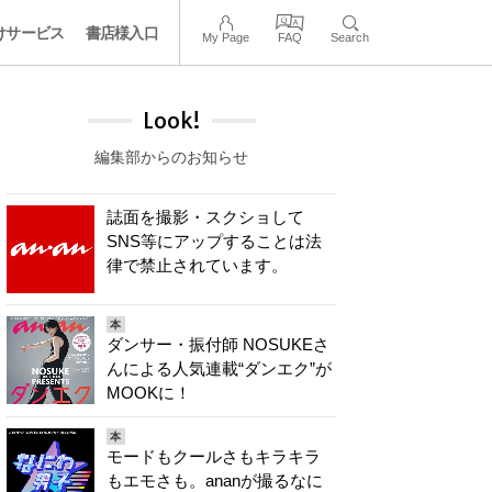
けサービス
書店様入口
My Page
FAQ
Search
Look!
編集部からのお知らせ
誌面を撮影・スクショして
SNS等にアップすることは法
律で禁止されています。
本
ダンサー・振付師 NOSUKEさ
んによる人気連載“ダンエク”が
MOOKに！
本
モードもクールさもキラキラ
もエモさも。ananが撮るなに