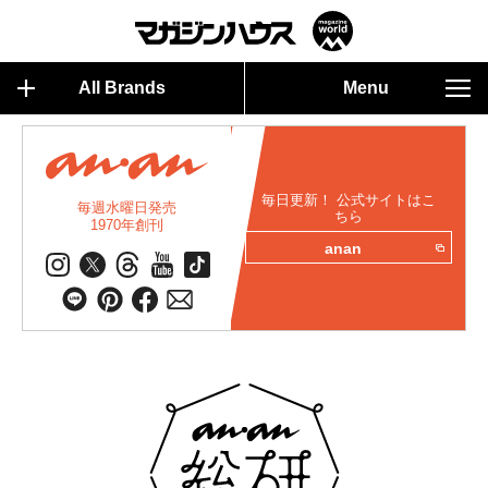
All Brands
Menu
毎日更新！ 公式サイトはこ
毎週水曜日発売
ちら
1970年創刊
anan