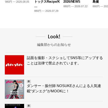
トックスRecipe/K
2026/NEWS
島健
980円 — 2026.08.05
…
880円 — 2026.07.22
880円 — 202
880円 — 2026.07.29
Look!
編集部からのお知らせ
誌面を撮影・スクショしてSNS等にアップする
ことは法律で禁止されています。
本
ダンサー・振付師 NOSUKEさんによる人気連
載“ダンエク”がMOOKに！
本