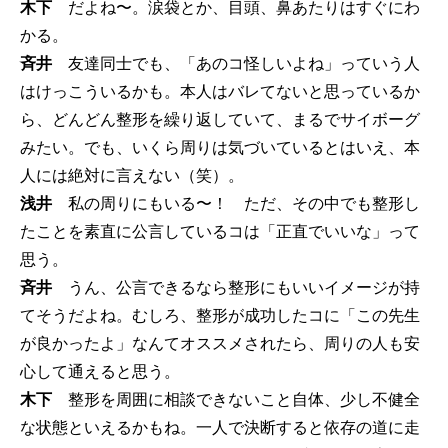
木下
だよね〜。涙袋とか、目頭、鼻あたりはすぐにわ
かる。
斉井
友達同士でも、「あのコ怪しいよね」っていう人
はけっこういるかも。本人はバレてないと思っているか
ら、どんどん整形を繰り返していて、まるでサイボーグ
みたい。でも、いくら周りは気づいているとはいえ、本
人には絶対に言えない（笑）。
浅井
私の周りにもいる〜！ ただ、その中でも整形し
たことを素直に公言しているコは「正直でいいな」って
思う。
斉井
うん、公言できるなら整形にもいいイメージが持
てそうだよね。むしろ、整形が成功したコに「この先生
が良かったよ」なんてオススメされたら、周りの人も安
心して通えると思う。
木下
整形を周囲に相談できないこと自体、少し不健全
な状態といえるかもね。一人で決断すると依存の道に走