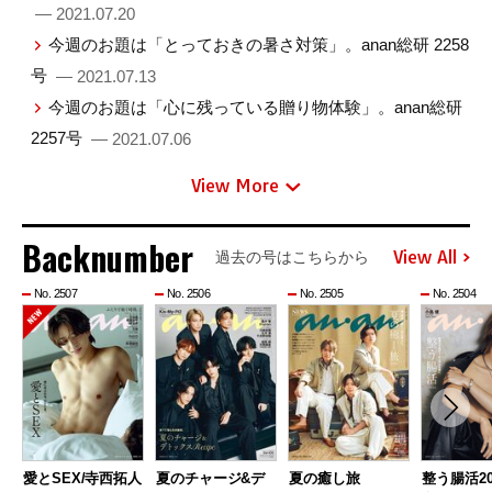
— 2021.07.20
今週のお題は「とっておきの暑さ対策」。anan総研 2258
号
— 2021.07.13
今週のお題は「心に残っている贈り物体験」。anan総研
2257号
— 2021.07.06
View More
Backnumber
View All
過去の号はこちらから
No. 2507
No. 2506
No. 2505
No. 2504
愛とSEX/寺西拓人
夏のチャージ&デ
夏の癒し旅
整う腸活20