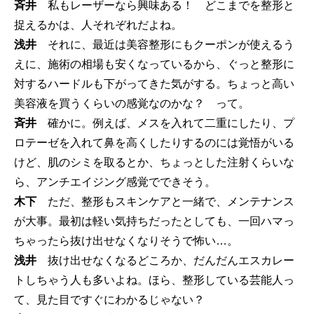
斉井
私もレーザーなら興味ある！ どこまでを整形と
捉えるかは、人それぞれだよね。
浅井
それに、最近は美容整形にもクーポンが使えるう
えに、施術の相場も安くなっているから、ぐっと整形に
対するハードルも下がってきた気がする。ちょっと高い
美容液を買うくらいの感覚なのかな？ って。
斉井
確かに。例えば、メスを入れて二重にしたり、プ
ロテーゼを入れて鼻を高くしたりするのには覚悟がいる
けど、肌のシミを取るとか、ちょっとした注射くらいな
ら、アンチエイジング感覚でできそう。
木下
ただ、整形もスキンケアと一緒で、メンテナンス
が大事。最初は軽い気持ちだったとしても、一回ハマっ
ちゃったら抜け出せなくなりそうで怖い…。
浅井
抜け出せなくなるどころか、だんだんエスカレー
トしちゃう人も多いよね。ほら、整形している芸能人っ
て、見た目ですぐにわかるじゃない？