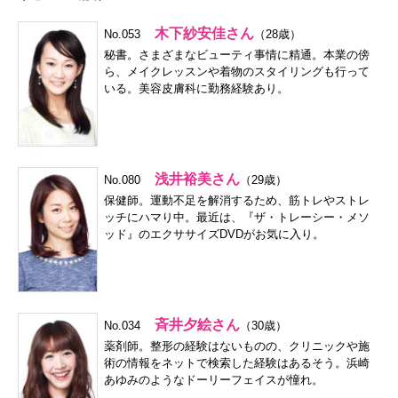
木下紗安佳さん
No.053
（28歳）
秘書。さまざまなビューティ事情に精通。本業の傍
ら、メイクレッスンや着物のスタイリングも行って
いる。美容皮膚科に勤務経験あり。
浅井裕美さん
No.080
（29歳）
保健師。運動不足を解消するため、筋トレやストレ
ッチにハマり中。最近は、『ザ・トレーシー・メソ
ッド』のエクササイズDVDがお気に入り。
斉井夕絵さん
No.034
（30歳）
薬剤師。整形の経験はないものの、クリニックや施
術の情報をネットで検索した経験はあるそう。浜崎
あゆみのようなドーリーフェイスが憧れ。