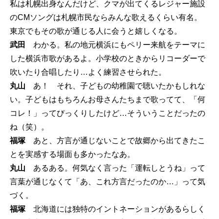
私は札幌出身なんだけど、クマが出てくるレジャー施設
のCMソングは札幌市民ならみんな歌えるくらい有名。
東京でもその歌が通じる人に会うと嬉しくなる。
武田
わかる。私の地元横浜にもペリー来航をテーマに
した横浜市歌があるよ。小学校のときからリコーダーで
吹いたり合唱したり…よく練習させられた。
丸山
あ！ それ、子どもの幼稚園で聴いたかもしれな
い。子どもはもちろんお母さんたちまで歌ってて、「何
コレ！」ってびっくりしたけど…そういうことだったの
ね（笑）。
福塚
あと、方言が通じないことで故郷から出てきたこ
とを実感する場面も多かったなあ。
丸山
あるある。何気なく言った「運転しとうね」って
言葉が通じなくて「あ、これ方言だったのか…」って気
づく。
福塚
北海道には独特のイントネーションがあるらしく