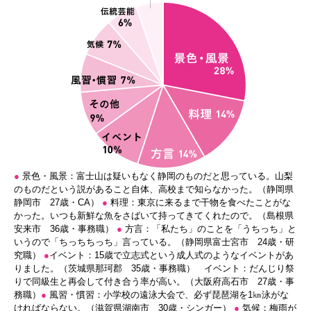
●
景色・風景：富士山は疑いもなく静岡のものだと思っている。山梨
のものだという説があること自体、高校まで知らなかった。（静岡県
静岡市 27歳・CA）
●
料理：東京に来るまで干物を食べたことがな
かった。いつも新鮮な魚をさばいて持ってきてくれたので。（島根県
安来市 36歳・事務職）
●
方言：「私たち」のことを「うちっち」と
いうので「ちっちちっち」言っている。（静岡県富士宮市 24歳・研
究職）
●
イベント：15歳で立志式という成人式のようなイベントがあ
りました。（茨城県那珂郡 35歳・事務職） イベント：だんじり祭
りで同級生と再会して付き合う率が高い。（大阪府高石市 27歳・事
務職）
●
風習・慣習：小学校の遠泳大会で、必ず琵琶湖を1㎞泳がな
ければならない。（滋賀県湖南市 30歳・シンガー）
●
気候：梅雨が