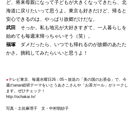
ど、将来母親になって子どもが大きくなってきたら、北
海道に戻りたいって思うよ。東京も好きだけど、帰ると
安心できるのは、やっぱり故郷だけだな。
武田
そっか。私も地元が大好きすぎて、一人暮らしを
始めても毎週末帰っちゃいそう（笑）。
福塚
ダメだったら、いつでも帰れるのが故郷のあたた
かさ。挑戦してみたらいいと思うよ！
●
テレビ東京、毎週水曜日26：05～放送の「美の国のお茶会」で、今
週のanan総研テーマをいとうあさこさんや「お茶ガール」がトークし
ます。ぜひチェック！
http://ochakai.tv/
写真・土佐麻理子 文・中村朝紗子