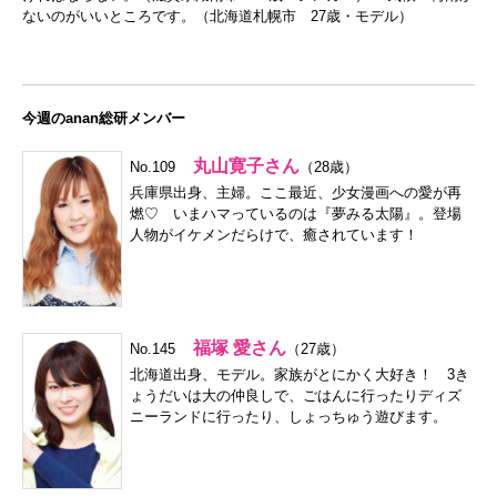
ないのがいいところです。（北海道札幌市 27歳・モデル）
今週のanan総研メンバー
丸山寛子さん
No.109
（28歳）
兵庫県出身、主婦。ここ最近、少女漫画への愛が再
燃♡ いまハマっているのは『夢みる太陽』。登場
人物がイケメンだらけで、癒されています！
福塚 愛さん
No.145
（27歳）
北海道出身、モデル。家族がとにかく大好き！ 3き
ょうだいは大の仲良しで、ごはんに行ったりディズ
ニーランドに行ったり、しょっちゅう遊びます。