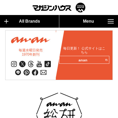
All Brands
Menu
毎日更新！ 公式サイトはこ
毎週水曜日発売
ちら
1970年創刊
anan