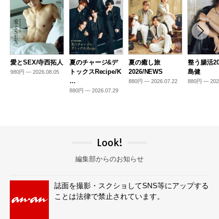
愛とSEX/寺西拓人
夏のチャージ&デ
夏の癒し旅
整う腸活20
トックスRecipe/K
2026/NEWS
島健
980円 — 2026.08.05
…
880円 — 2026.07.22
880円 — 202
880円 — 2026.07.29
Look!
編集部からのお知らせ
誌面を撮影・スクショしてSNS等にアップする
ことは法律で禁止されています。