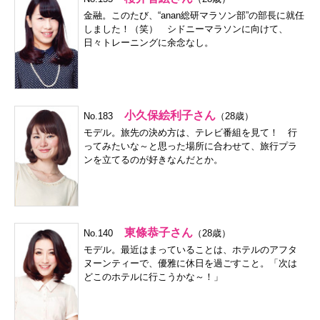
金融。このたび、“anan総研マラソン部”の部長に就任
しました！（笑） シドニーマラソンに向けて、
日々トレーニングに余念なし。
小久保絵利子さん
No.183
（28歳）
モデル。旅先の決め方は、テレビ番組を見て！ 行
ってみたいな～と思った場所に合わせて、旅行プラ
ンを立てるのが好きなんだとか。
東條恭子さん
No.140
（28歳）
モデル。最近はまっていることは、ホテルのアフタ
ヌーンティーで、優雅に休日を過ごすこと。「次は
どこのホテルに行こうかな～！」