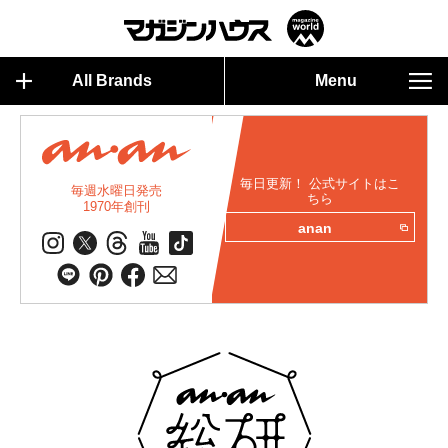
All Brands
Menu
毎日更新！ 公式サイトはこ
毎週水曜日発売
ちら
1970年創刊
anan