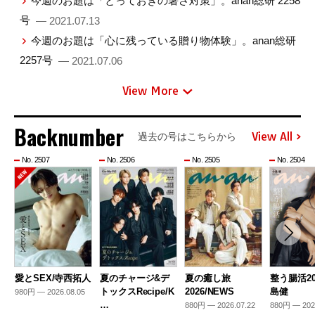
今週のお題は「とっておきの暑さ対策」。anan総研 2258
号
— 2021.07.13
今週のお題は「心に残っている贈り物体験」。anan総研
2257号
— 2021.07.06
View More
Backnumber
View All
過去の号はこちらから
No. 2507
No. 2506
No. 2505
No. 2504
愛とSEX/寺西拓人
夏のチャージ&デ
夏の癒し旅
整う腸活20
トックスRecipe/K
2026/NEWS
島健
980円 — 2026.08.05
…
880円 — 2026.07.22
880円 — 202