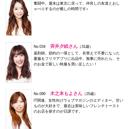
奮闘中。週末は東京に戻って、仲良しの友達とおし
ゃべりするのが癒しの時間です♪
斉井夕絵さん
No.034
（31歳）
薬剤師。節約の一環として、衣替えで不要になった
夏服をフリマアプリに出品中。無事に売れたら、そ
のお金で新しい秋服を買い足したい！
木之本もよさん
No.090
（25歳）
IT関連。女性向けウェブマガジンのエディター。甘い
ものが大好きで、最近は美味しいフレンチトースト
のお店を探すのが日課です。