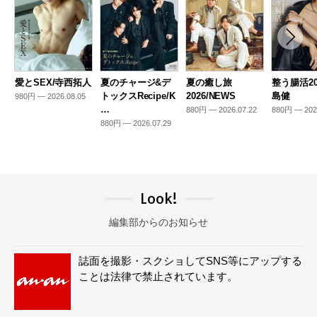
愛とSEX/寺西拓人
夏のチャージ&デ
夏の癒し旅
整う腸活20
トックスRecipe/K
2026/NEWS
島健
980円 — 2026.08.05
…
880円 — 2026.07.22
880円 — 202
880円 — 2026.07.29
Look!
編集部からのお知らせ
誌面を撮影・スクショしてSNS等にアップする
ことは法律で禁止されています。