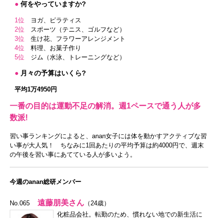
●
何をやっていますか?
1位
ヨガ、ピラティス
2位
スポーツ（テニス、ゴルフなど）
3位
生け花、フラワーアレンジメント
4位
料理、お菓子作り
5位
ジム（水泳、トレーニングなど）
●
月々の予算はいくら?
平均1万4950円
一番の目的は運動不足の解消。週1ペースで通う人が多
数派!
習い事ランキングによると、anan女子には体を動かすアクティブな習
い事が大人気！ ちなみに1回あたりの平均予算は約4000円で、週末
の午後を習い事にあてている人が多いよう。
今週のanan総研メンバー
遠藤朋美さん
No.065
（24歳）
化粧品会社。転勤のため、慣れない地での新生活に