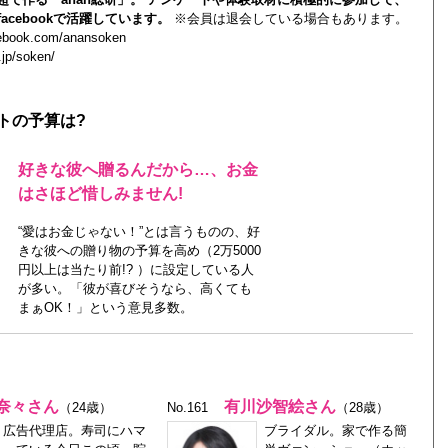
acebookで活躍しています。
※会員は退会している場合もあります。
cebook.com/anansoken
.jp/soken/
トの予算は?
好きな彼へ贈るんだから…、お金
はさほど惜しみません!
“愛はお金じゃない！”とは言うものの、好
きな彼への贈り物の予算を高め（2万5000
円以上は当たり前!? ）に設定している人
が多い。「彼が喜びそうなら、高くても
まぁOK！」という意見多数。
奈々さん
有川沙智絵さん
（24歳）
No.161
（28歳）
広告代理店。寿司にハマ
ブライダル。家で作る簡