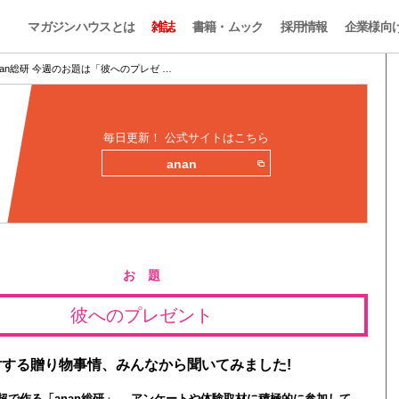
マガジンハウスとは
雑誌
書籍・ムック
採用情報
企業様向
nan総研 今週のお題は「彼へのプレゼ …
毎日更新！ 公式サイトはこちら
anan
お 題
彼へのプレゼント
する贈り物事情、みんなから聞いてみました!
0人超で作る「anan総研」。 アンケートや体験取材に積極的に参加して、