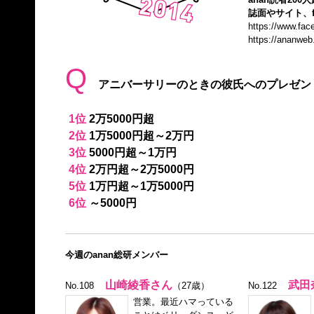
誌面やサイト、f
https://www.fa
https://ananweb
Q
アニバーサリーのときの彼氏へのプレゼン
1位
2万5000円超
2位
1万5000円超～2万円
3位
5000円超～1万円
4位
2万円超～2万5000円
5位
1万円超～1万5000円
6位
～5000円
今週のanan総研メンバー
山崎綾香さん
武田
No.108
（27歳）
No.122
営業。最近ハマっている