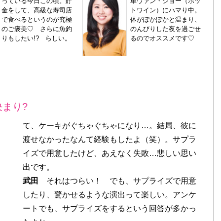
っている今日この頃。貯
単ヴァン・ショー（ホッ
金をして、高級な寿司店
トワイン）にハマり中。
で食べるというのが究極
体がぽかぽかと温まり、
のご褒美♡ さらに魚釣
のんびりした夜を過ごせ
りもしたい!? らしい。
るのでオススメです♡
まり?
て、ケーキがぐちゃぐちゃになり…。結局、彼に
渡せなかったなんて経験もしたよ（笑）。サプラ
イズで用意したけど、あえなく失敗…悲しい思い
出です。
武田
それはつらい！ でも、サプライズで用意
したり、驚かせるような演出って楽しい。アンケ
ートでも、サプライズをするという回答が多かっ