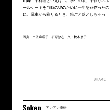
山崎
手料理といえば…。学生の頃、手作りのホ
ールケーキを当時の彼のために一生懸命作ったの
に、電車から降りるとき、箱ごと落としちゃっ
写真・土佐麻理子 石原敦志 文・松本朋子
SHARE
Soken
アンアン総研