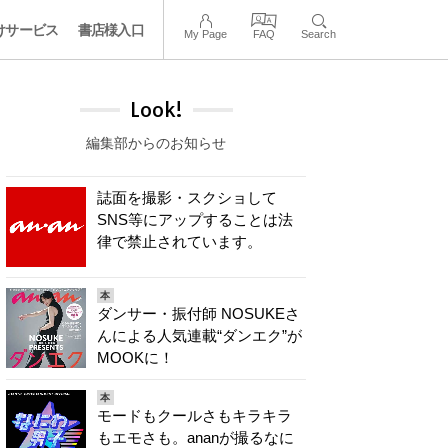
けサービス
書店様入口
My Page
FAQ
Search
Look!
編集部からのお知らせ
誌面を撮影・スクショして
SNS等にアップすることは法
律で禁止されています。
本
ダンサー・振付師 NOSUKEさ
んによる人気連載“ダンエク”が
MOOKに！
本
モードもクールさもキラキラ
もエモさも。ananが撮るなに