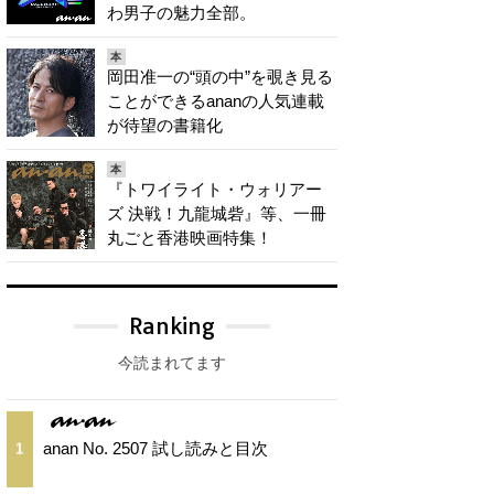
わ男子の魅力全部。
本
岡田准一の“頭の中”を覗き見る
ことができるananの人気連載
が待望の書籍化
本
『トワイライト・ウォリアー
ズ 決戦！九龍城砦』等、一冊
丸ごと香港映画特集！
Ranking
今読まれてます
anan No. 2507 試し読みと目次
1