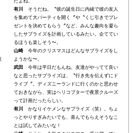
たよね。
有川
そうだね。〝彼の誕生日に内緒で彼の友人
を集めて大パーティを開く〞や〝くじ引きでプレ
ゼントを決めてもらう〞など、みんな趣向を凝ら
したサプライズを計画しているみたい。企ててい
るほうも楽しそう〜。
山崎
今年のクリスマスはどんなサプライズをし
夜
ようかな〜。
武田
今年は平日だもんね。友達がやってて良い
なと思ったサプライズは、〝行き先を伝えずにド
ライブ〞。ディズニーランドに行くのかと思わせ
ておきながら、実はヘリコプターで夜景クルーズ
って計画だったらしい。
有川
かなりイケメンなサプライズ（笑）。ちょ
っとやりすぎみたいでも、喜んでもらえそうなこ
とは試してみたいな！