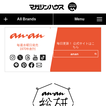
All Brands
Menu
毎日更新！ 公式サイトはこ
毎週水曜日発売
ちら
1970年創刊
anan