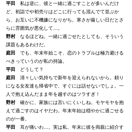
平田
私は逆に、彼と一緒に過ごすことが多いんだけ
ど、初詣でや初売りはどこに行っても混んでて並ぶか
ら、お互いに不機嫌になりがち。寒さが厳しい日だとさ
らに雰囲気が悪化して…。
野村
なるほどね。一緒に過ごせたとしても、そういう
課題もあるわけだ。
庭田
でも、年末年始こそ、恋のトラブルは極力避ける
べきっていうのが私の持論。
平田
どうして？
庭田
清々しい気持ちで新年を迎えられないから。頼り
になる女友達も帰省中で、すぐには話せないでしょ。一
人で抱え込んだまま年を越すのはツラすぎ！
野村
確かに、家族には言いにくいしね。モヤモヤを抱
えて過ごすのはイヤだわ。年末年始は穏やかに過ごせる
のが一番。
平田
耳が痛いわ…。実は私、年末に彼を両親に紹介す