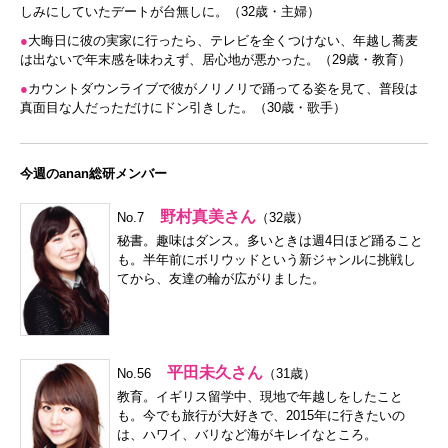
しみにしていたデートが台無しに。（32歳・主婦）
●
大晦日に彼の実家に行ったら、テレビを全くつけない、年越し蕎麦
は出ないで年末感を味わえず、居心地が悪かった。（29歳・教育）
●
カウントダウンライブで彼がノリノリで踊ってる姿を見て、普段は
真面目な人だっただけにドン引きした。（30歳・歌手）
今週のanan総研メンバー
野村真美さん
No.7
（32歳）
秘書。趣味はダンス。多いときは週4日ほど踊ること
も。半年前にボリウッドという新ジャンルに挑戦し
てから、友達の輪が広がりました。
平田未久さん
No.56
（31歳）
教育。イギリス留学中、現地で年越しをしたこと
も。今でも旅行が大好きで、2015年に行きたいの
は、ハワイ、バリなど海がキレイなところ。