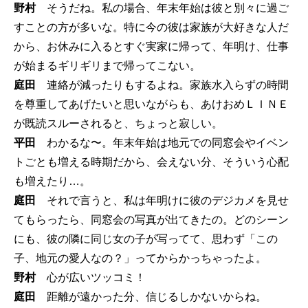
野村
そうだね。私の場合、年末年始は彼と別々に過ご
すことの方が多いな。特に今の彼は家族が大好きな人だ
から、お休みに入るとすぐ実家に帰って、年明け、仕事
が始まるギリギリまで帰ってこない。
庭田
連絡が減ったりもするよね。家族水入らずの時間
を尊重してあげたいと思いながらも、あけおめＬＩＮＥ
が既読スルーされると、ちょっと寂しい。
平田
わかるな〜。年末年始は地元での同窓会やイベン
トごとも増える時期だから、会えない分、そういう心配
も増えたり…。
庭田
それで言うと、私は年明けに彼のデジカメを見せ
てもらったら、同窓会の写真が出てきたの。どのシーン
にも、彼の隣に同じ女の子が写ってて、思わず「この
子、地元の愛人なの？」ってからかっちゃったよ。
野村
心が広いツッコミ！
庭田
距離が遠かった分、信じるしかないからね。