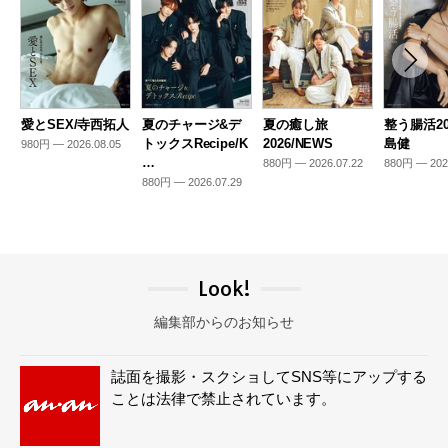
愛とSEX/寺西拓人
夏のチャージ&デ
夏の癒し旅
整う腸活20
トックスRecipe/K
2026/NEWS
島健
980円 — 2026.08.05
…
880円 — 2026.07.22
880円 — 202
880円 — 2026.07.29
Look!
編集部からのお知らせ
誌面を撮影・スクショしてSNS等にアップする
ことは法律で禁止されています。