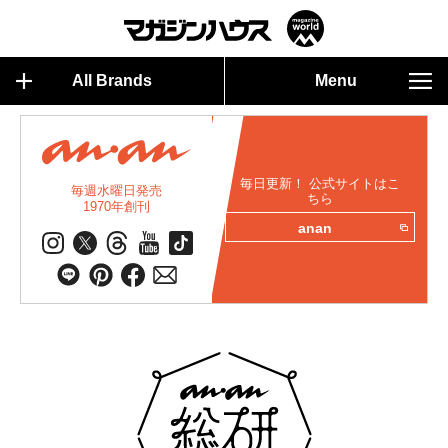
All Brands
Menu
毎日更新！ 公式サイトはこ
毎週水曜日発売
ちら
1970年創刊
anan