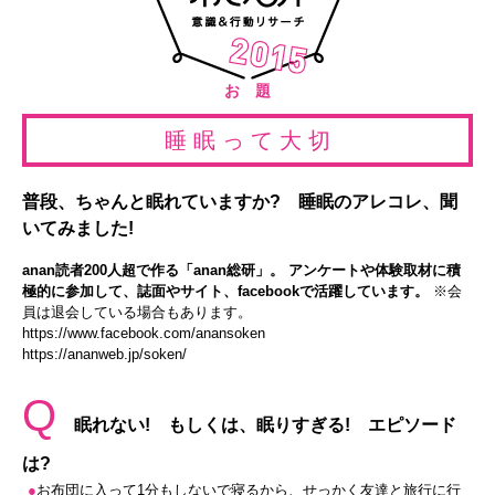
お 題
睡 眠 っ て 大 切
普段、ちゃんと眠れていますか? 睡眠のアレコレ、聞
いてみました!
anan読者200人超で作る「anan総研」。 アンケートや体験取材に積
極的に参加して、誌面やサイト、facebookで活躍しています。
※会
員は退会している場合もあります。
https://www.facebook.com/anansoken
https://ananweb.jp/soken/
Q
眠れない! もしくは、眠りすぎる! エピソード
は?
●
お布団に入って1分もしないで寝るから、せっかく友達と旅行に行