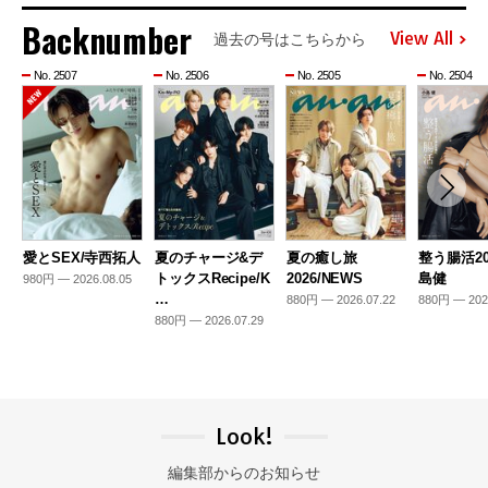
Backnumber
View All
過去の号はこちらから
No. 2507
No. 2506
No. 2505
No. 2504
愛とSEX/寺西拓人
夏のチャージ&デ
夏の癒し旅
整う腸活20
トックスRecipe/K
2026/NEWS
島健
980円 — 2026.08.05
…
880円 — 2026.07.22
880円 — 202
880円 — 2026.07.29
Look!
編集部からのお知らせ