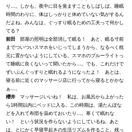
り…。しかも、夜中に目を覚ますこともしばしば。睡眠
時間のわりに、体はしっかりと休めていない気がするん
だよね。みんなは、ぐっすり眠るための工夫って何かし
てる？
前田
部屋の照明は全部消して眠る！ あと、眠る寸前
までついついスマホをいじってしまうから、なるべく枕
元に置かないようにしている。スマホのブルーライトっ
て睡眠に良くないって聞いたから…。でも、これだけで
ずいぶんぐっすりと眠れるようになったよ！ あとは、
寝る前に近くのマッサージ店に行ってから寝るとかかな
ぁ…。
櫻井
マッサージいいね！ 私は、お風呂から上がった
ら1時間以内にベッドに入る。この時期は、湯たんぽな
どを入れて布団を温めておいたり…。寒くて眠れな
い！ という状況を作らないようにしているね。あと
は、とにかく早寝早起きの生活リズムを作ること。残っ