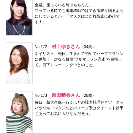
金融。座っている時はもちろん、
立っている時でも電車移動ではできる限り眠るよう
にしているとか。「マスクはよだれ防止に必須で
す！」
村上ゆきさん
No.172
（34歳）
ネイリスト。先日、生まれて初めてハーフマラソン
に参加！ 次なる目標“フルマラソン完走”を目指し
て、目下トレーニング中とのこと。
前田晴香さん
No.173
（25歳）
毎日、新大久保へ行くほどの韓国料理好き♡ クッ
パやソルロンタンなどのスープ系はダイエット効果
もあってお気に入りなんだそう。