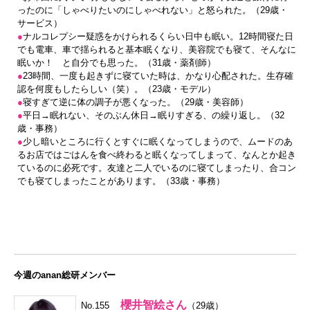
ったのに「しゃべりたいのにしゃべれない」と怒られた。（29歳・
サービス）
●
ナルコレプシー疑惑をかけられるくらい日中も眠い。12時間寝た日
でも電車、車で揺られると基本眠くなり、美容院でも寝て、そんなに
眠いか！ と自分でも思った。（31歳・薬剤師）
●
23時間、一度も起きずに寝ていた時は、かなり心配された。生存確
認を何度もしたらしい（笑）。（23歳・モデル）
●
寝すぎて逆に体の調子が悪くなった。（29歳・美容師）
●
平日→眠れない、そのぶん休日→眠りすぎる、の繰り返し。（32
歳・事務）
●
少し暗いところに行くとすぐに眠くなってしまうので、ムードのあ
るお店ではごはんを食べ終わると眠くなってしまって、なんとか起き
ているのに必死です。友達と二人でいるのに寝てしまったり、合コン
でも寝てしまったことがあります。（33歳・事務）
今週のanan総研メンバー
櫻井智絵さん
No.155
（29歳）