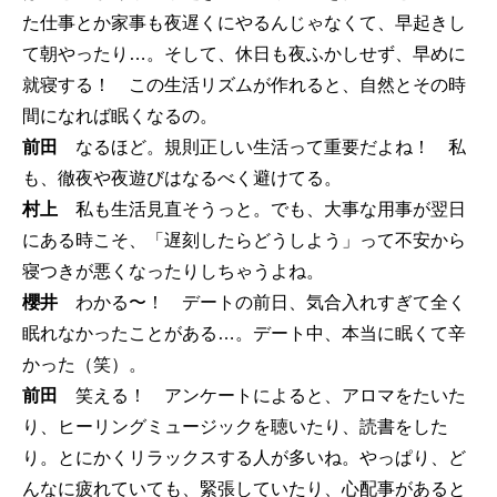
た仕事とか家事も夜遅くにやるんじゃなくて、早起きし
て朝やったり…。そして、休日も夜ふかしせず、早めに
就寝する！ この生活リズムが作れると、自然とその時
間になれば眠くなるの。
前田
なるほど。規則正しい生活って重要だよね！ 私
も、徹夜や夜遊びはなるべく避けてる。
村上
私も生活見直そうっと。でも、大事な用事が翌日
にある時こそ、「遅刻したらどうしよう」って不安から
寝つきが悪くなったりしちゃうよね。
櫻井
わかる〜！ デートの前日、気合入れすぎて全く
眠れなかったことがある…。デート中、本当に眠くて辛
かった（笑）。
前田
笑える！ アンケートによると、アロマをたいた
り、ヒーリングミュージックを聴いたり、読書をした
り。とにかくリラックスする人が多いね。やっぱり、ど
んなに疲れていても、緊張していたり、心配事があると