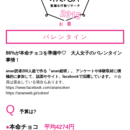
お 題
バ レ ン タ イ ン
86%が本命チョコを準備中♡ 大人女子のバレンタイン
事情！
anan読者200人超で作る「anan総研」。 アンケートや体験取材に積
極的に参加して、誌面やサイト、facebookで活躍しています。
※会
員は退会している場合もあります。
https://www.facebook.com/anansoken
https://ananweb.jp/soken/
Q
予算は?
●
本命チョコ
平均4274円