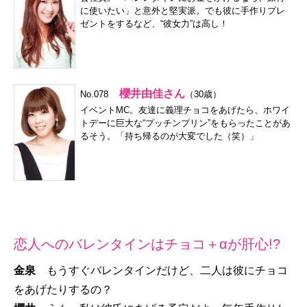
に使いたい」と意外と堅実派。でも彼に手作りプレ
ゼントをするなど、“彼女力”は高し！
櫻井由佳さん
No.078
（30歳）
イベントMC。友達に義理チョコをあげたら、ホワイ
トデーに巨大な“プッチンプリン”をもらったことがあ
るそう。「持ち帰るのが大変でした（笑）」
恋人へのバレンタインはチョコ＋αが肝心!?
金泉
もうすぐバレンタインだけど、二人は彼にチョコ
をあげたりするの？