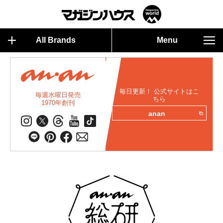
All Brands
Menu
毎日更新！ 公式サイトはこ
毎週水曜日発売
ちら
1970年創刊
anan