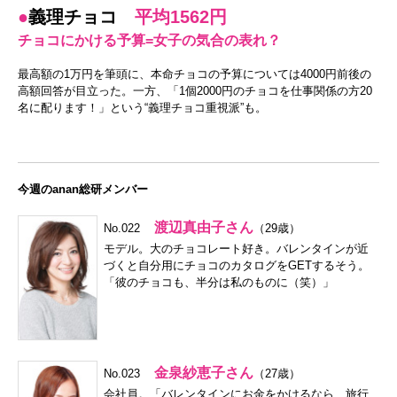
●
義理チョコ
平均1562円
チョコにかける予算=女子の気合の表れ？
最高額の1万円を筆頭に、本命チョコの予算については4000円前後の
高額回答が目立った。一方、「1個2000円のチョコを仕事関係の方20
名に配ります！」という“義理チョコ重視派”も。
今週のanan総研メンバー
渡辺真由子さん
No.022
（29歳）
モデル。大のチョコレート好き。バレンタインが近
づくと自分用にチョコのカタログをGETするそう。
「彼のチョコも、半分は私のものに（笑）」
金泉紗恵子さん
No.023
（27歳）
会社員。「バレンタインにお金をかけるなら、旅行