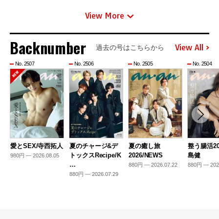
View More
Backnumber
View All
過去の号はこちらから
No. 2507
No. 2506
No. 2505
No. 2504
愛とSEX/寺西拓人
夏のチャージ&デ
夏の癒し旅
整う腸活20
トックスRecipe/K
2026/NEWS
島健
980円 — 2026.08.05
…
880円 — 2026.07.22
880円 — 202
880円 — 2026.07.29