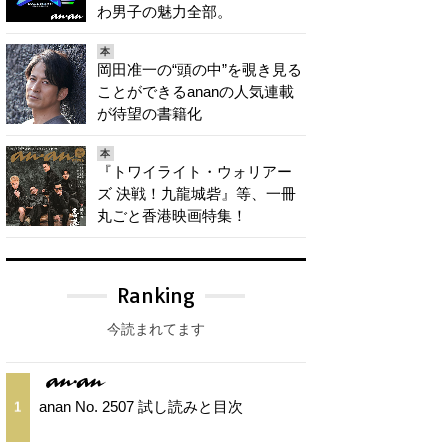
わ男子の魅力全部。
本
岡田准一の“頭の中”を覗き見る
ことができるananの人気連載
が待望の書籍化
本
『トワイライト・ウォリアー
ズ 決戦！九龍城砦』等、一冊
丸ごと香港映画特集！
Ranking
今読まれてます
anan No. 2507 試し読みと目次
1