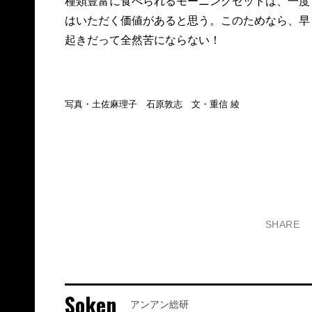
種類豊富に食べられるモーニングセットは、一度
はいただく価値があると思う。このためなら、早
起きだって全然苦にならない！
写真・土佐麻理子 石原敦志 文・重信 綾
SHARE
Soken
アンアン総研