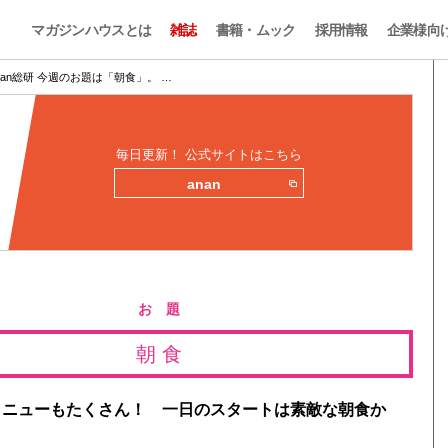
マガジンハウスとは
雑誌
書籍・ムック
採用情報
企業様向
nan総研 今週のお題は「朝食」。 …
毎日更新！ 公式サイトはこちら
anan
お 題
朝 食
メニューもたくさん！ 一日のスタートは素敵な朝食か