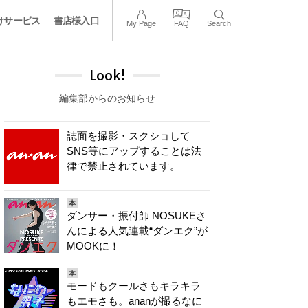
けサービス
書店様入口
My Page
FAQ
Search
Look!
編集部からのお知らせ
誌面を撮影・スクショして
SNS等にアップすることは法
律で禁止されています。
本
ダンサー・振付師 NOSUKEさ
んによる人気連載“ダンエク”が
MOOKに！
本
モードもクールさもキラキラ
もエモさも。ananが撮るなに