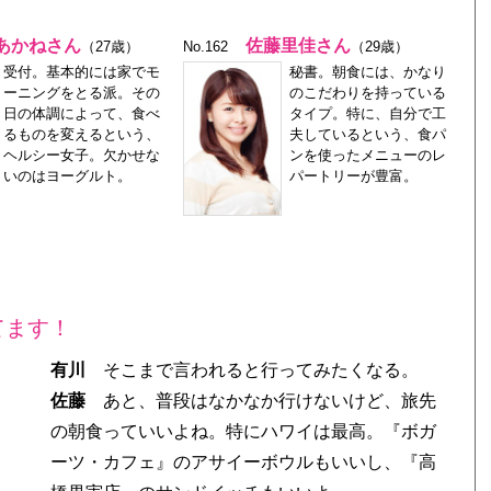
あかねさん
佐藤里佳さん
（27歳）
No.162
（29歳）
受付。基本的には家でモ
秘書。朝食には、かなり
ーニングをとる派。その
のこだわりを持っている
日の体調によって、食べ
タイプ。特に、自分で工
るものを変えるという、
夫しているという、食パ
ヘルシー女子。欠かせな
ンを使ったメニューのレ
いのはヨーグルト。
パートリーが豊富。
てます！
有川
そこまで言われると行ってみたくなる。
佐藤
あと、普段はなかなか行けないけど、旅先
の朝食っていいよね。特にハワイは最高。『ボガ
ーツ・カフェ』のアサイーボウルもいいし、『高