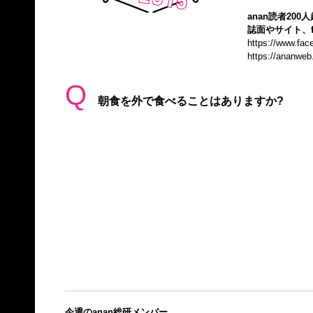
anan読者20
誌面やサイト、f
https://www.fa
https://ananweb
Q
朝食を外で食べることはありますか?
今週のanan総研メンバー