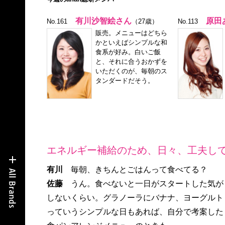
有川沙智絵さん
原田
No.161
（27歳）
No.113
販売。メニューはどちら
かといえばシンプルな和
食系が好み。白いご飯
と、それに合うおかずを
いただくのが、毎朝のス
タンダードだそう。
エネルギー補給のため、日々、工夫し
有川
毎朝、きちんとごはんって食べてる？
佐藤
うん。食べないと一日がスタートした気が
しないくらい。グラノーラにバナナ、ヨーグルト
っていうシンプルな日もあれば、自分で考案した