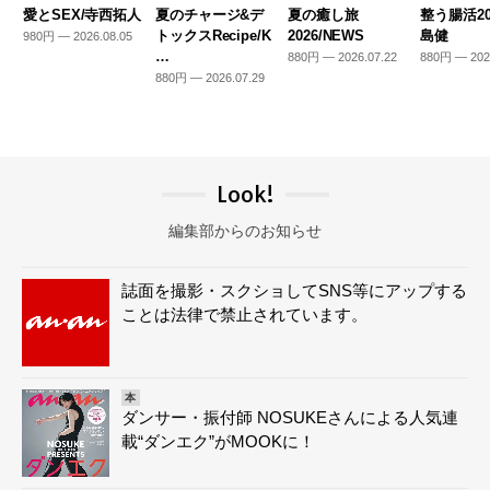
愛とSEX/寺西拓人
夏のチャージ&デ
夏の癒し旅
整う腸活20
トックスRecipe/K
2026/NEWS
島健
980円 — 2026.08.05
…
880円 — 2026.07.22
880円 — 202
880円 — 2026.07.29
Look!
編集部からのお知らせ
誌面を撮影・スクショしてSNS等にアップする
ことは法律で禁止されています。
本
ダンサー・振付師 NOSUKEさんによる人気連
載“ダンエク”がMOOKに！