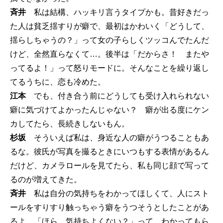
斉井
私は結構、ハッキリ言うタイプかも。昔好きだっ
た人は貧乏揺すりが癖で、最初はかわいく「どうして、
揺らしちゃうの？」って女の子らしくツッコんでたんだ
けど、全然直らなくて…。後半は「だからさ！ またや
ってるよ！」って怒りモードに。そんなことを繰り返し
てるうちに、恋も冷めた。
江本
でも、付き合う前にどうしても受け入れられない
癖に気づけてよかったんじゃない？ 癖が出る度にケン
カしてたら、長続きしないもん。
杉坂
そういえば私は、身近な人の癖がうつることもあ
るな。彼氏が写真を撮るときにいつもする表情があるん
だけど、カメラロールを見てたら、私も同じ顔で写って
るのが増えてきた。
斉井
私は自分の気持ちをわかってほしくて、人にスト
ールをすりすり触っちゃう癖をうつそうとしたことがあ
るよ。「ほら、気持ちよくない？」って。わかってもら