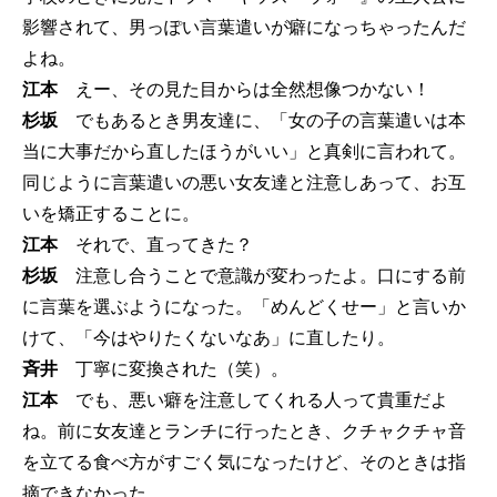
影響されて、男っぽい言葉遣いが癖になっちゃったんだ
よね。
江本
えー、その見た目からは全然想像つかない！
杉坂
でもあるとき男友達に、「女の子の言葉遣いは本
当に大事だから直したほうがいい」と真剣に言われて。
同じように言葉遣いの悪い女友達と注意しあって、お互
いを矯正することに。
江本
それで、直ってきた？
杉坂
注意し合うことで意識が変わったよ。口にする前
に言葉を選ぶようになった。「めんどくせー」と言いか
けて、「今はやりたくないなあ」に直したり。
斉井
丁寧に変換された（笑）。
江本
でも、悪い癖を注意してくれる人って貴重だよ
ね。前に女友達とランチに行ったとき、クチャクチャ音
を立てる食べ方がすごく気になったけど、そのときは指
摘できなかった。