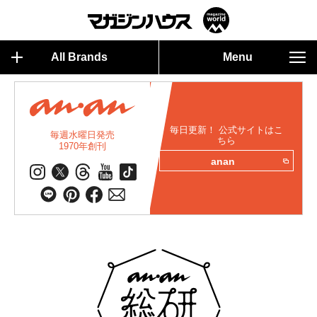
All Brands
Menu
毎日更新！ 公式サイトはこ
毎週水曜日発売
ちら
1970年創刊
anan