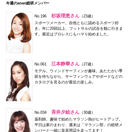
今週のanan総研メンバー
杉坂理恵さん
No.196
（23歳）
スポーツメーカー。自他ともに認めるスポーツ好
き。年に20回以上、フットサルの試合を観に行きま
す。最近はプロレスにもハマり始めました。
江本静華さん
No.061
（27歳）
モデル。ウィンドサーフィンが趣味。あたたかい季
節を待ちながら、サーフィンウェアやボードなどの
カタログを見るのが最近の楽しみ。
斉井夕絵さん
No.034
（30歳）
薬剤師。趣味で始めたマラソン熱がヒートアップ。
平日は家のまわり、週末は「マラソン部」の総研メ
ンバーと一緒に皇居周辺を走ってます！