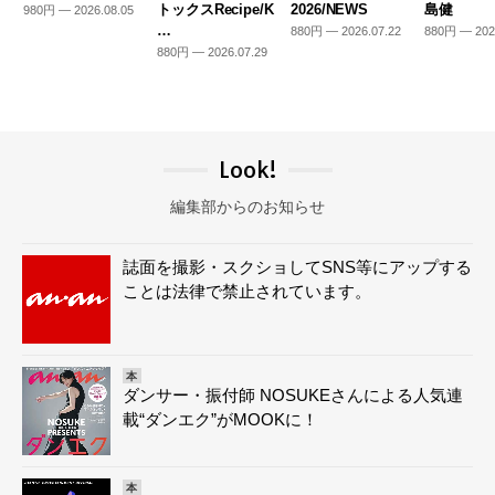
トックスRecipe/K
2026/NEWS
島健
980円 — 2026.08.05
…
880円 — 2026.07.22
880円 — 202
880円 — 2026.07.29
Look!
編集部からのお知らせ
誌面を撮影・スクショしてSNS等にアップする
ことは法律で禁止されています。
本
ダンサー・振付師 NOSUKEさんによる人気連
載“ダンエク”がMOOKに！
本