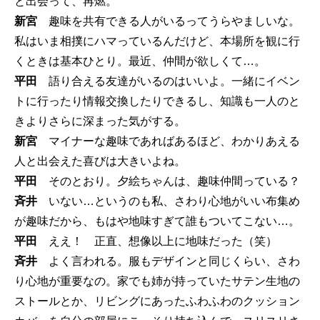
と出会って、再燃。
新宮
趣味を共有できる人がいるってうらやましいな。
私はいま相撲にハマっているんだけど、本場所を観に行
くときは基本ひとり。最近、仲間が欲しくて…。
平田
語り合える友達がいるのはいいよ。一緒にイベン
トに行ったり情報交換したりできるし、知識も一人のと
きよりさらに深まった気がする。
新宮
マイナーな趣味であればあるほど、わかりあえる
人と出会えた喜びは大きいよね。
平田
そのとおり。夕絵ちゃんは、趣味仲間っている？
斉井
いない…というのも私、さわり心地がいい布集め
が趣味だから、もはや地味すぎて誰もついてこない…。
平田
ええ！ 正直、想像以上に地味だった（笑）
斉井
よく言われる。服もデザインと同じくらい、さわ
り心地が重要なの。家でも姉が持っていたサテン生地の
ストールとか、リビングにあったふわふわのクッション