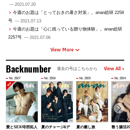
— 2021.07.20
今週のお題は「とっておきの暑さ対策」。anan総研 2258
号
— 2021.07.13
今週のお題は「心に残っている贈り物体験」。anan総研
2257号
— 2021.07.06
View More
Backnumber
View All
過去の号はこちらから
No. 2507
No. 2506
No. 2505
No. 2504
愛とSEX/寺西拓人
夏のチャージ&デ
夏の癒し旅
整う腸活20