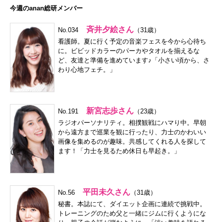
今週のanan総研メンバー
斉井夕絵さん
No.034
（31歳）
看護師。夏に行く予定の音楽フェスを今から心待ち
に。ビビッドカラーのパーカやタオルを揃えるな
ど、友達と準備を進めています♪「小さい頃から、さ
わり心地フェチ。」
新宮志歩さん
No.191
（23歳）
ラジオパーソナリティ。相撲観戦にハマり中。早朝
から遠方まで巡業を観に行ったり、力士のかわいい
画像を集めるのが趣味。共感してくれる人を探して
ます！「力士を見るため休日も早起き。」
平田未久さん
No.56
（31歳）
秘書。本誌にて、ダイエット企画に連続で挑戦中。
トレーニングのため父と一緒にジムに行くようにな