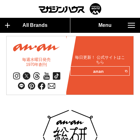
All Brands
Menu
毎日更新！ 公式サイトはこ
毎週水曜日発売
ちら
1970年創刊
anan