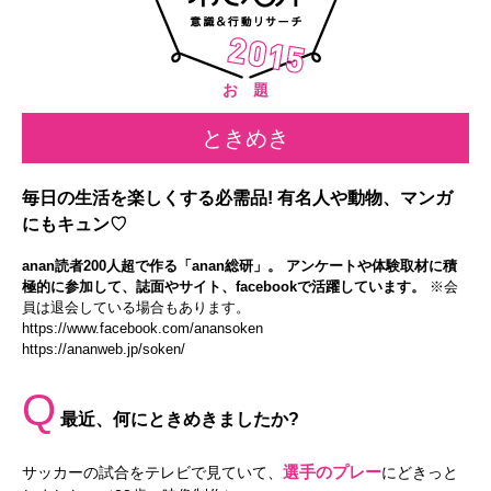
お 題
ときめき
毎日の生活を楽しくする必需品! 有名人や動物、マンガ
にもキュン♡
anan読者200人超で作る「anan総研」。 アンケートや体験取材に積
極的に参加して、誌面やサイト、facebookで活躍しています。
※会
員は退会している場合もあります。
https://www.facebook.com/anansoken
https://ananweb.jp/soken/
Q
最近、何にときめきましたか?
選手のプレー
サッカーの試合をテレビで見ていて、
にどきっと