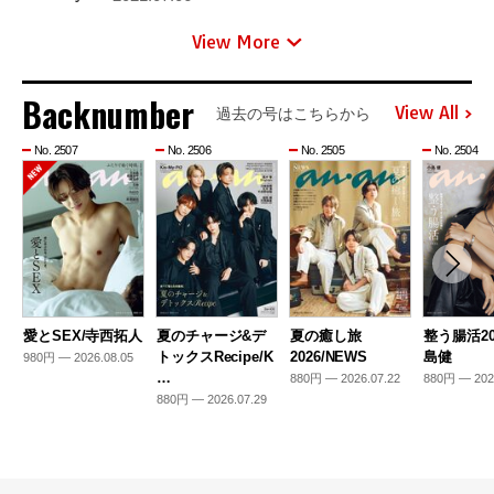
View More
Backnumber
View All
過去の号はこちらから
No. 2507
No. 2506
No. 2505
No. 2504
愛とSEX/寺西拓人
夏のチャージ&デ
夏の癒し旅
整う腸活20
トックスRecipe/K
2026/NEWS
島健
980円 — 2026.08.05
…
880円 — 2026.07.22
880円 — 202
880円 — 2026.07.29