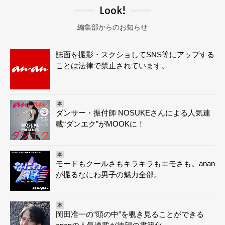
Look!
編集部からのお知らせ
誌面を撮影・スクショしてSNS等にアップする
ことは法律で禁止されています。
本
ダンサー・振付師 NOSUKEさんによる人気連
載“ダンエク”がMOOKに！
本
モードもクールさもキラキラもエモさも。anan
が撮るなにわ男子の魅力全部。
本
岡田准一の“頭の中”を覗き見ることができる