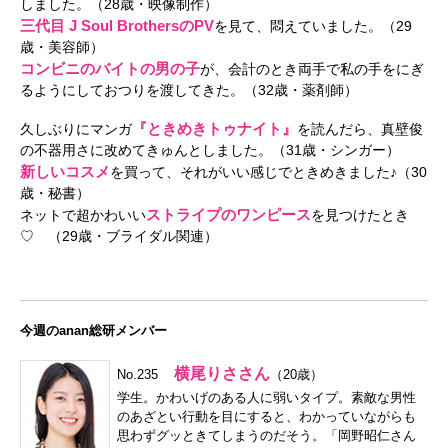
しました。（28歳・映像制作）
三代目 J Soul BrothersのPV
を見て、悶えていました。（29
歳・美容師）
コンビニのバイトの男の子
が、会計のとき両手で私の手をにぎ
るようにしておつりを渡してきた。（32歳・薬剤師）
『ときめきトゥナイト』
久しぶりにマンガ
を読んだら、真壁俊
の不器用さに改めてきゅんとしました。（31歳・シンガー）
新しいコスメ
を買って、それがいい感じでときめきました♪（30
歳・秘書）
ストライプのワンピース
ネットで超かわいい
を見つけたとき
♡ （29歳・ブライダル関連）
今週のanan総研メンバー
横尾りささん
No.235
（20歳）
学生。かわいげのある人に弱いタイプ。素敵な男性
のあざとい行動を目にすると、わかっていながらも
思わずグッときてしまうのだそう。「岡野昭仁さん