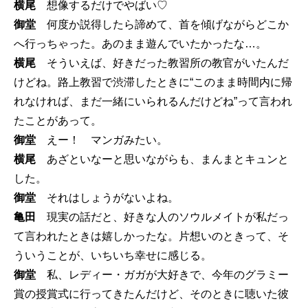
横尾
想像するだけでやばい♡
御堂
何度か説得したら諦めて、首を傾げながらどこか
へ行っちゃった。あのまま遊んでいたかったな…。
横尾
そういえば、好きだった教習所の教官がいたんだ
けどね。路上教習で渋滞したときに“このまま時間内に帰
れなければ、まだ一緒にいられるんだけどね”って言われ
たことがあって。
御堂
えー！ マンガみたい。
横尾
あざといなーと思いながらも、まんまとキュンと
した。
御堂
それはしょうがないよね。
亀田
現実の話だと、好きな人のソウルメイトが私だっ
て言われたときは嬉しかったな。片想いのときって、そ
ういうことが、いちいち幸せに感じる。
御堂
私、レディー・ガガが大好きで、今年のグラミー
賞の授賞式に行ってきたんだけど、そのときに聴いた彼