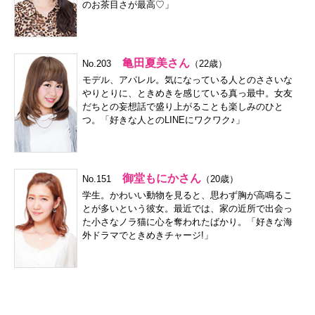
のお茶目さが最高♡」
亀田夏美さん
No.203
（22歳）
モデル、アパレル。気になっている人とのささいな
やりとりに、ときめきを感じている真っ最中。女友
だちとの妄想話で盛り上がることも楽しみのひと
つ。「好きな人とのLINEにワクワク♪」
御堂もにかさん
No.151
（20歳）
学生。かわいい動物を見ると、思わず胸が高鳴るこ
とが多いという彼女。最近では、家の近所で出会っ
た小さなノラ猫に心を奪われたばかり。「好きな海
外ドラマでときめきチャージ!」