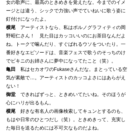
女の歌声に、最高のときめきを覚えたな。今までのイメ
ージとは違う、シックで力強い声でていねいに歌う姿に
釘付けになったよ。
横尾
アーティストなら、私はポルノグラフィティの岡
野昭仁さん！ 見た目はカッコいいのにお茶目なんだよ
ね。トークで噛んだり、すぐばれるウソをついたり。一
番好きなエピソードは、音楽フェスで歌うのそっちのけ
でビキニのお姉さんに夢中になってたこと（笑）。
亀田
私はセカオワのFukaseさんだな。まとっている空
気が素敵で…。アーティストのカッコよさにはあらがえ
ない！
御堂
できればずっと、ときめいてたいね。そのほうが
心にハリが出るもん。
横尾
好きな有名人の画像検索してキュンとするのも、
もはや日常のひとつだし（笑）。ときめきって、充実し
た毎日を送るためには不可欠なものだよね。