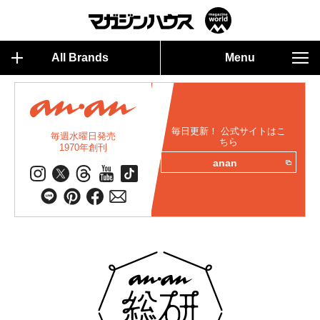
All Brands
Menu
毎日更新！ 公式サイトはこ
毎週水曜日発売
ちら
1970年創刊
anan