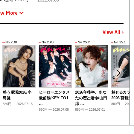
ew More
View All
No. 2504
No. 2503
No. 2502
No. 2501
整う腸活2026/小
ヒーローエンタメ
2026年後半、あな
魅せるカラ
島健
最前線/KEY TO L
たの恋と運命/山田
2026/宮舘涼
…
涼 …
880円 — 2026.07.15
880円 — 2026.
880円 — 2026.07.08
880円 — 2026.07.01