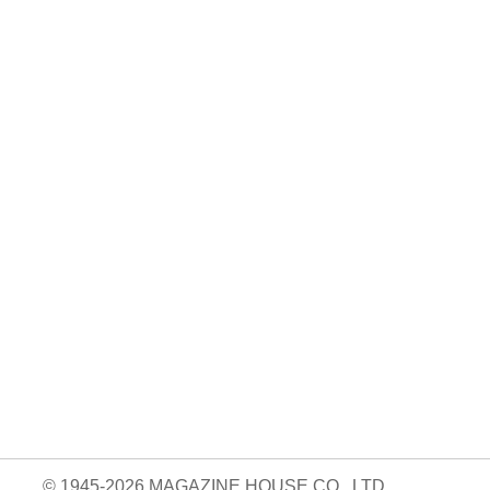
No. 2500
No. 2499
No. 2498
ダ
王道エンタメの矜
呼吸と体幹/渡辺翔
お金の教科書
太
持/SUPER EIGH
太
2026/Aぇ! group
…
…
06.24
880円 — 2026.06.10
980円 — 2026.06.17
980円 — 2026.06.03
© 1945-2026 MAGAZINE HOUSE CO., LTD.