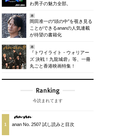
わ男子の魅力全部。
本
岡田准一の“頭の中”を覗き見る
ことができるananの人気連載
が待望の書籍化
本
『トワイライト・ウォリアー
ズ 決戦！九龍城砦』等、一冊
丸ごと香港映画特集！
Ranking
今読まれてます
anan No. 2507 試し読みと目次
1