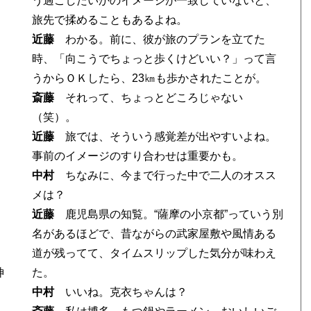
う過ごしたいかのイメージが一致していないと、
旅先で揉めることもあるよね。
近藤
わかる。前に、彼が旅のプランを立てた
時、「向こうでちょっと歩くけどいい？」って言
うからＯＫしたら、23㎞も歩かされたことが。
斎藤
それって、ちょっとどころじゃない
（笑）。
近藤
旅では、そういう感覚差が出やすいよね。
事前のイメージのすり合わせは重要かも。
中村
ちなみに、今まで行った中で二人のオスス
メは？
近藤
鹿児島県の知覧。“薩摩の小京都”っていう別
名があるほどで、昔ながらの武家屋敷や風情ある
道が残ってて、タイムスリップした気分が味わえ
神
た。
中村
いいね。克衣ちゃんは？