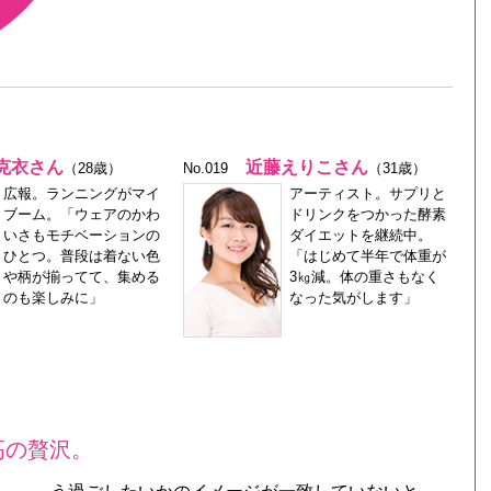
克衣さん
近藤えりこさん
（28歳）
No.019
（31歳）
広報。ランニングがマイ
アーティスト。サプリと
ブーム。「ウェアのかわ
ドリンクをつかった酵素
いさもモチベーションの
ダイエットを継続中。
ひとつ。普段は着ない色
「はじめて半年で体重が
や柄が揃ってて、集める
3㎏減。体の重さもなく
のも楽しみに」
なった気がします」
高の贅沢。