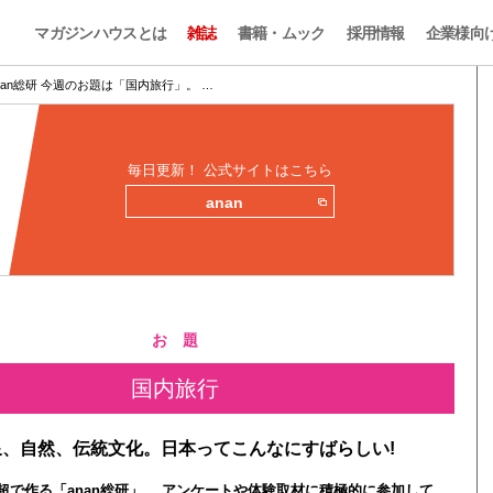
マガジンハウスとは
雑誌
書籍・ムック
採用情報
企業様向
nan総研 今週のお題は「国内旅行」。 …
毎日更新！ 公式サイトはこちら
anan
お 題
国内旅行
、自然、伝統文化。日本ってこんなにすばらしい!
0人超で作る「anan総研」。 アンケートや体験取材に積極的に参加して、