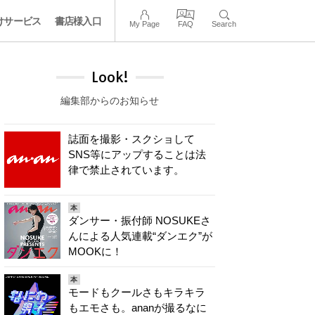
けサービス
書店様入口
My Page
FAQ
Search
Look!
編集部からのお知らせ
誌面を撮影・スクショして
SNS等にアップすることは法
律で禁止されています。
本
ダンサー・振付師 NOSUKEさ
んによる人気連載“ダンエク”が
MOOKに！
本
モードもクールさもキラキラ
もエモさも。ananが撮るなに