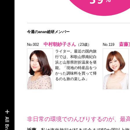
今週のanan総研メンバー
中村朝紗子さん
斎藤
No.002
（23歳）
No.119
ライター。最近の国内旅
行では、和歌山県南紀白
浜と山形県肘折温泉を堪
能。「現地の特産品をつ
かった調味料を買って帰
るのも旅の楽しみ」
非日常の環境でのんびりするのが、最