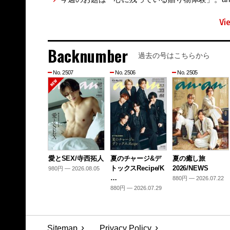
Vi
Backnumber
過去の号はこちらから
No. 2507
No. 2506
No. 2505
愛とSEX/寺西拓人
夏のチャージ&デ
夏の癒し旅
トックスRecipe/K
2026/NEWS
980円 — 2026.08.05
…
880円 — 2026.07.22
880円 — 2026.07.29
Sitemap
Privacy Policy