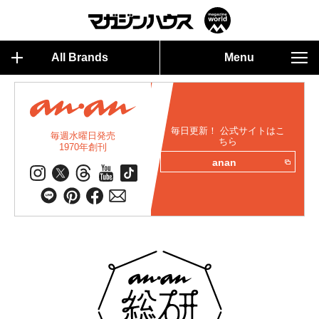
All Brands
Menu
毎日更新！ 公式サイトはこ
毎週水曜日発売
ちら
1970年創刊
anan