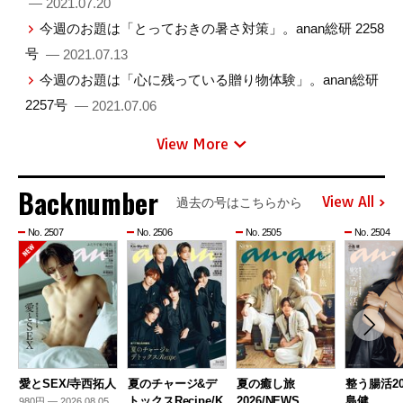
— 2021.07.20
今週のお題は「とっておきの暑さ対策」。anan総研 2258
号
— 2021.07.13
今週のお題は「心に残っている贈り物体験」。anan総研
2257号
— 2021.07.06
View More
Backnumber
View All
過去の号はこちらから
No. 2507
No. 2506
No. 2505
No. 2504
愛とSEX/寺西拓人
夏のチャージ&デ
夏の癒し旅
整う腸活20
トックスRecipe/K
2026/NEWS
島健
980円 — 2026.08.05