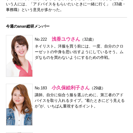
いう人には、「アドバイスをもらいたいときに一緒に行く」（33歳・
事務職）という意見が多かった。
今週のanan総研メンバー
浅香ユウさん
No.222
（32歳）
ネイリスト。洋服を買う前には、一度、自分のクロ
ーゼットの中身を思い出すようにしているそう。ム
ダなものを買わないようにするための作戦。
小久保絵利子さん
No.183
（29歳）
講師。自分に似合う服を選ぶために、第三者のアド
バイスを取り入れるタイプ。“着たときにどう見える
か”が、いちばん重視するポイント。