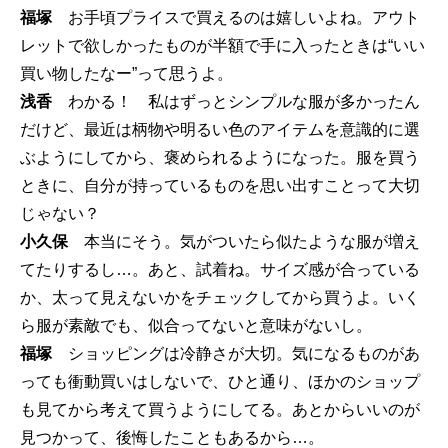
福塚
お手頃プライスで買えるのは嬉しいよね。アウト
レットで欲しかったものが半額で手に入ったときは“いい
買い物したなー”って思うよ。
浅香
わかる！ 私はずっとシンプルな服が多かったん
だけど、最近は柄物や明るい色のアイテムを意識的に選
ぶようにしてから、褒められるようになった。服を買う
ときに、自分が持っているものを思い出すことって大切
じゃない？
小久保
本当にそう。気がついたら似たような服が増え
てたりするし…。あと、試着ね。サイズ感が合っている
か、太って見えないかをチェックしてから買うよ。いく
ら服が素敵でも、似合ってないと意味がないし。
福塚
ショッピングは冷静さが大切。気になるものがあ
っても衝動買いはしないで、ひと通り、ほかのショップ
も見てから考えて買うようにしてる。あとからいいのが
見つかって、後悔したこともあるから…。