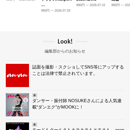
…
880円 — 2026.07.22
880円 — 202
880円 — 2026.07.29
Look!
編集部からのお知らせ
誌面を撮影・スクショしてSNS等にアップする
ことは法律で禁止されています。
本
ダンサー・振付師 NOSUKEさんによる人気連
載“ダンエク”がMOOKに！
本
モードもクールさもキラキラもエモさも。anan