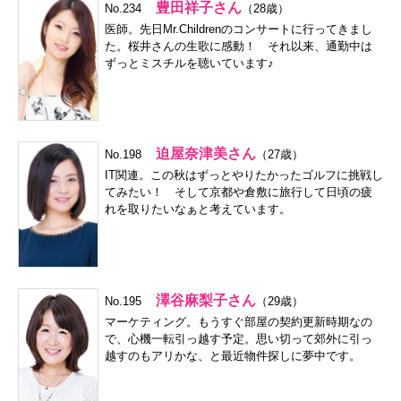
豊田祥子さん
No.234
（28歳）
医師。先日Mr.Childrenのコンサートに行ってきまし
た。桜井さんの生歌に感動！ それ以来、通勤中は
ずっとミスチルを聴いています♪
迫屋奈津美さん
No.198
（27歳）
IT関連。この秋はずっとやりたかったゴルフに挑戦し
てみたい！ そして京都や倉敷に旅行して日頃の疲
れを取りたいなぁと考えています。
澤谷麻梨子さん
No.195
（29歳）
マーケティング。もうすぐ部屋の契約更新時期なの
で、心機一転引っ越す予定。思い切って郊外に引っ
越すのもアリかな、と最近物件探しに夢中です。