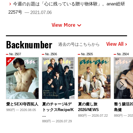
今週のお題は「心に残っている贈り物体験」。anan総研
2257号
— 2021.07.06
View More
Backnumber
View All
過去の号はこちらから
No. 2507
No. 2506
No. 2505
No. 2504
愛とSEX/寺西拓人
夏のチャージ&デ
夏の癒し旅
整う腸活20
トックスRecipe/K
2026/NEWS
島健
980円 — 2026.08.05
…
880円 — 2026.07.22
880円 — 202
880円 — 2026.07.29