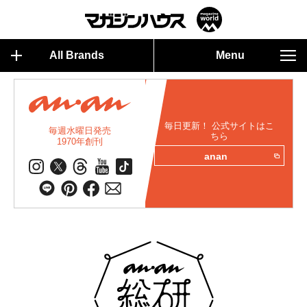
All Brands
Menu
毎日更新！ 公式サイトはこ
毎週水曜日発売
ちら
1970年創刊
anan