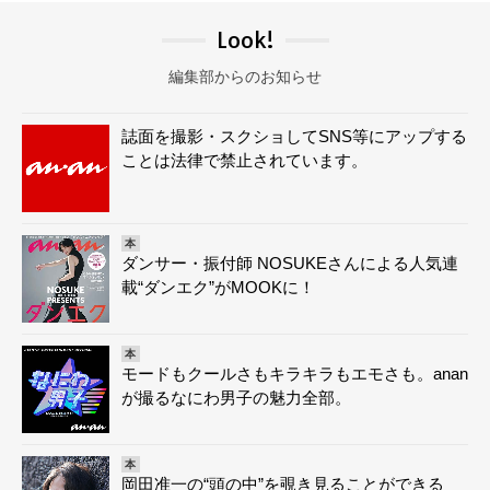
Look!
編集部からのお知らせ
誌面を撮影・スクショしてSNS等にアップする
ことは法律で禁止されています。
本
ダンサー・振付師 NOSUKEさんによる人気連
載“ダンエク”がMOOKに！
本
モードもクールさもキラキラもエモさも。anan
が撮るなにわ男子の魅力全部。
本
岡田准一の“頭の中”を覗き見ることができる