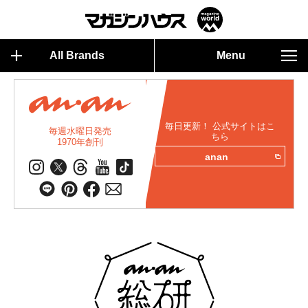
All Brands
Menu
毎日更新！ 公式サイトはこ
毎週水曜日発売
ちら
1970年創刊
anan