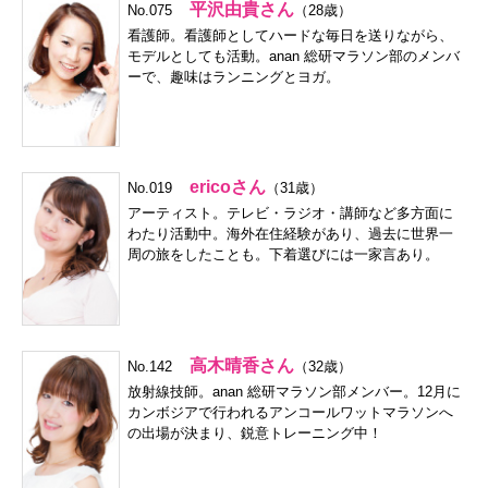
平沢由貴さん
No.075
（28歳）
看護師。看護師としてハードな毎日を送りながら、
モデルとしても活動。anan 総研マラソン部のメンバ
ーで、趣味はランニングとヨガ。
ericoさん
No.019
（31歳）
アーティスト。テレビ・ラジオ・講師など多方面に
わたり活動中。海外在住経験があり、過去に世界一
周の旅をしたことも。下着選びには一家言あり。
高木晴香さん
No.142
（32歳）
放射線技師。anan 総研マラソン部メンバー。12月に
カンボジアで行われるアンコールワットマラソンへ
の出場が決まり、鋭意トレーニング中！