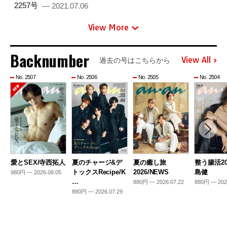
2257号
— 2021.07.06
View More
Backnumber
View All
過去の号はこちらから
No. 2507
No. 2506
No. 2505
No. 2504
愛とSEX/寺西拓人
夏のチャージ&デ
夏の癒し旅
整う腸活20
トックスRecipe/K
2026/NEWS
島健
980円 — 2026.08.05
…
880円 — 2026.07.22
880円 — 202
880円 — 2026.07.29