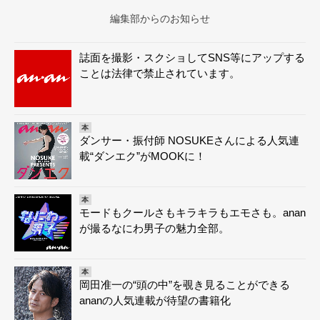
編集部からのお知らせ
誌面を撮影・スクショしてSNS等にアップする
ことは法律で禁止されています。
本
ダンサー・振付師 NOSUKEさんによる人気連
載“ダンエク”がMOOKに！
本
モードもクールさもキラキラもエモさも。anan
が撮るなにわ男子の魅力全部。
本
岡田准一の“頭の中”を覗き見ることができる
ananの人気連載が待望の書籍化