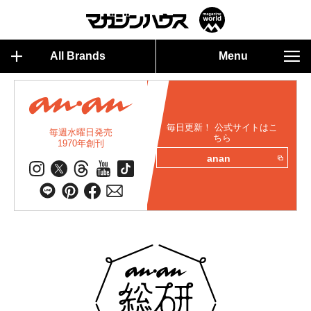
All Brands
Menu
毎日更新！ 公式サイトはこ
毎週水曜日発売
ちら
1970年創刊
anan