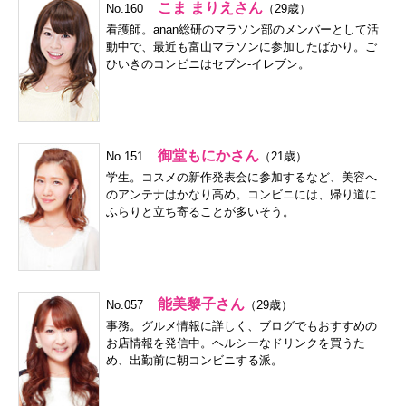
こま まりえさん
No.160
（29歳）
看護師。anan総研のマラソン部のメンバーとして活
動中で、最近も富山マラソンに参加したばかり。ご
ひいきのコンビニはセブン-イレブン。
御堂もにかさん
No.151
（21歳）
学生。コスメの新作発表会に参加するなど、美容へ
のアンテナはかなり高め。コンビニには、帰り道に
ふらりと立ち寄ることが多いそう。
能美黎子さん
No.057
（29歳）
事務。グルメ情報に詳しく、ブログでもおすすめの
お店情報を発信中。ヘルシーなドリンクを買うた
め、出勤前に朝コンビニする派。