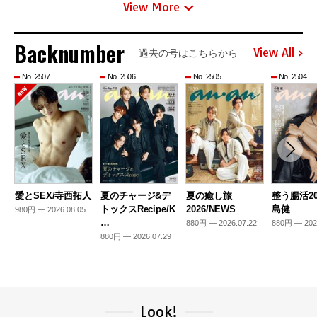
View More
Backnumber
View All
過去の号はこちらから
No. 2507
No. 2506
No. 2505
No. 2504
愛とSEX/寺西拓人
夏のチャージ&デ
夏の癒し旅
整う腸活20
トックスRecipe/K
2026/NEWS
島健
980円 — 2026.08.05
…
880円 — 2026.07.22
880円 — 202
880円 — 2026.07.29
Look!