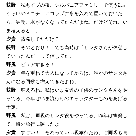
荻野
私もイブの夜、シルバニアファミリーで使う2㎝
くらいのミニチュアコップに水を入れて置いておいた
ら、翌朝、水がなくなってたんだよね。だけどそれ、い
ま考えると…。
夕貴
蒸発してただけ？
荻野
そのとおり！ でも当時は「サンタさんが休憩し
ていったんだ」って信じてた。
野尻
ピュアすぎる！
夕貴
年を重ねて大人になってからは、誰かのサンタさ
んになる回数も増えてきたよね。
荻野
増えるね。私はいま友達の子供のサンタさんをや
ってる。今年はいま流行りのキャラクターものをあげる
予定。
野尻
私は、両親のサンタ役をやってる。昨年は奮発し
て、海外旅行に誘ったよ。
夕貴
すごい！ それっていい親孝行だね。ご両親も喜