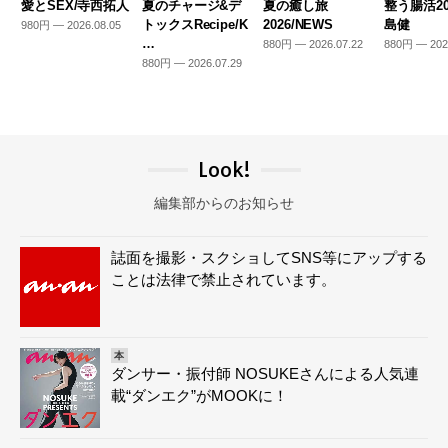
愛とSEX/寺西拓人
夏のチャージ&デ
夏の癒し旅
整う腸活20
トックスRecipe/K
2026/NEWS
島健
980円 — 2026.08.05
…
880円 — 2026.07.22
880円 — 202
880円 — 2026.07.29
Look!
編集部からのお知らせ
誌面を撮影・スクショしてSNS等にアップする
ことは法律で禁止されています。
本
ダンサー・振付師 NOSUKEさんによる人気連
載“ダンエク”がMOOKに！