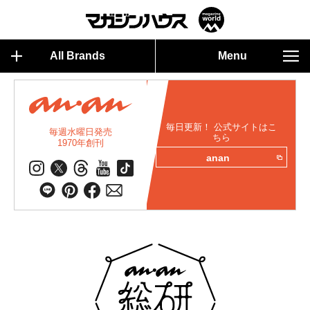
All Brands
Menu
毎日更新！ 公式サイトはこ
毎週水曜日発売
ちら
1970年創刊
anan