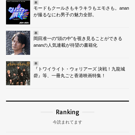
本
モードもクールさもキラキラもエモさも。anan
が撮るなにわ男子の魅力全部。
本
岡田准一の“頭の中”を覗き見ることができる
ananの人気連載が待望の書籍化
本
『トワイライト・ウォリアーズ 決戦！九龍城
砦』等、一冊丸ごと香港映画特集！
Ranking
今読まれてます