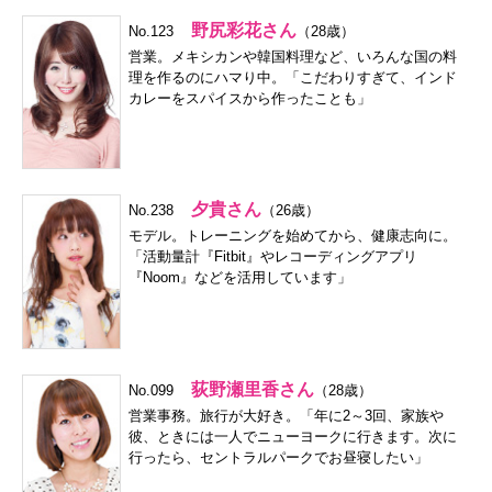
野尻彩花さん
No.123
（28歳）
営業。メキシカンや韓国料理など、いろんな国の料
理を作るのにハマり中。「こだわりすぎて、インド
カレーをスパイスから作ったことも」
夕貴さん
No.238
（26歳）
モデル。トレーニングを始めてから、健康志向に。
「活動量計『Fitbit』やレコーディングアプリ
『Noom』などを活用しています」
荻野瀬里香さん
No.099
（28歳）
営業事務。旅行が大好き。「年に2～3回、家族や
彼、ときには一人でニューヨークに行きます。次に
行ったら、セントラルパークでお昼寝したい」