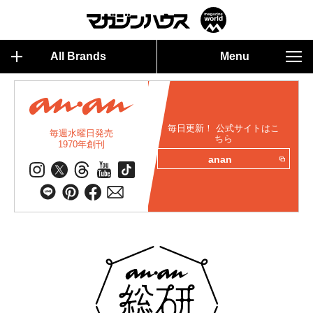
All Brands
Menu
毎日更新！ 公式サイトはこ
毎週水曜日発売
ちら
1970年創刊
anan