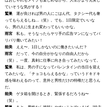
はおしゃれもメイクも楽しめるから、人生がより充実し
ていそうな気がする！
鷲巣
運が良ければ男の人にごはん代、タクシー代も奢
ってもらえるしね…（笑）。でも、1日限定でいいな
ら、男の人に生まれ変わってもいいかな。
雨宮
私も。そうなったらヤリ手の広告マンになってバ
リバリ働いてみたい！
能美
ええ〜、1日しかないのに働きたいんだ？
雨宮
だって、今の自分がかなりの自由人だから
（笑）。一度、真剣に仕事に向き合ってみたいなって。
鷲巣
私は、男の子になってバレンタインの当日を迎え
てみたいな。「チョコもらえるかな」っていうドキドキ
感を味わえるのって、意外と男性だけの特権だと思うん
だ。
能美
ゲタ箱を開けるとき、緊張するだろうね〜
（笑）。