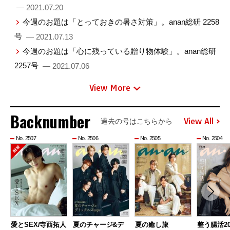
— 2021.07.20
今週のお題は「とっておきの暑さ対策」。anan総研 2258
号
— 2021.07.13
今週のお題は「心に残っている贈り物体験」。anan総研
2257号
— 2021.07.06
View More
Backnumber
View All
過去の号はこちらから
No. 2507
No. 2506
No. 2505
No. 2504
愛とSEX/寺西拓人
夏のチャージ&デ
夏の癒し旅
整う腸活20