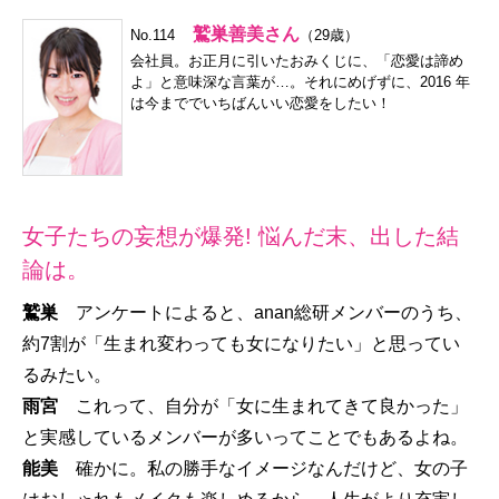
鷲巣善美さん
No.114
（29歳）
会社員。お正月に引いたおみくじに、「恋愛は諦め
よ」と意味深な言葉が…。それにめげずに、2016 年
は今まででいちばんいい恋愛をしたい！
女子たちの妄想が爆発! 悩んだ末、出した結
論は。
鷲巣
アンケートによると、anan総研メンバーのうち、
約7割が「生まれ変わっても女になりたい」と思ってい
るみたい。
雨宮
これって、自分が「女に生まれてきて良かった」
と実感しているメンバーが多いってことでもあるよね。
能美
確かに。私の勝手なイメージなんだけど、女の子