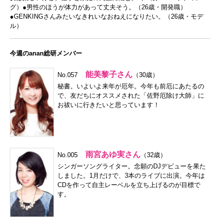
グ）●男性のほうが体力があって丈夫そう。（26歳・開発職）
●GENKINGさんみたいなきれいなおねえになりたい。（26歳・モデ
ル）
今週のanan総研メンバー
能美黎子さん
No.057
（30歳）
秘書。いよいよ来年が厄年。今年も前厄にあたるの
で、友だちにオススメされた「佐野厄除け大師」に
お祓いに行きたいと思っています！
雨宮あゆ実さん
No.005
（32歳）
シンガーソングライター。念願のDJデビューを果た
しました。1月だけで、3本のライブに出演。今年は
CDを作って自主レーベルを立ち上げるのが目標で
す。