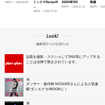
トックスRecipe/K
2026/NEWS
島健
980円 — 2026.08.05
…
880円 — 2026.07.22
880円 — 202
880円 — 2026.07.29
Look!
編集部からのお知らせ
誌面を撮影・スクショしてSNS等にアップする
ことは法律で禁止されています。
本
ダンサー・振付師 NOSUKEさんによる人気連
載“ダンエク”がMOOKに！
本