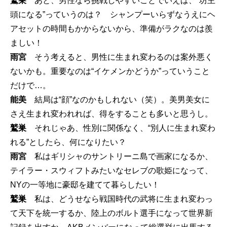
鷲巣
あと、男性なら挑戦しやすいことでいえば、“坊主
頭になる”っていうのは？ シャンプーいらずなうえにヘ
アセットの時間もかからないから、準備がラクなのは羨
ましい！
雨宮
そう考えると、男性に生まれ変わるのは案外悪く
ないかも。重要なのは“イケメンかどうか”っていうこと
だけで…。
能美
結局は“顔”なのかもしれない（笑）。美男美女に
さえ生まれ変われれば、得をすることも多いと思うし。
鷲巣
それじゃあ、性別に関係なく、“別人に生まれ変わ
れる”としたら、何になりたい？
雨宮
私はギリシャのサントリーニ島で画家になるか、
テイラー・スウィフトみたいなセレブの歌姫になって、
NYの一等地に豪邸を建てて暮らしたい！
鷲巣
私は、どうせなら戦国時代の武将に生まれ変わっ
て天下を統一するか、陸上のボルト選手になって世界新