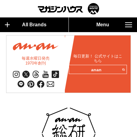
All Brands
Menu
毎日更新！ 公式サイトはこ
毎週水曜日発売
ちら
1970年創刊
anan