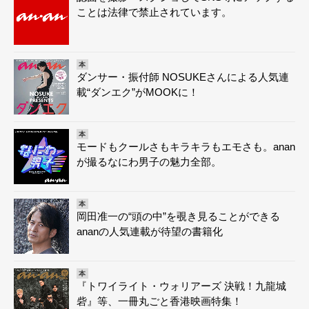
ことは法律で禁止されています。
本
ダンサー・振付師 NOSUKEさんによる人気連
載“ダンエク”がMOOKに！
本
モードもクールさもキラキラもエモさも。anan
が撮るなにわ男子の魅力全部。
本
岡田准一の“頭の中”を覗き見ることができる
ananの人気連載が待望の書籍化
本
『トワイライト・ウォリアーズ 決戦！九龍城
砦』等、一冊丸ごと香港映画特集！