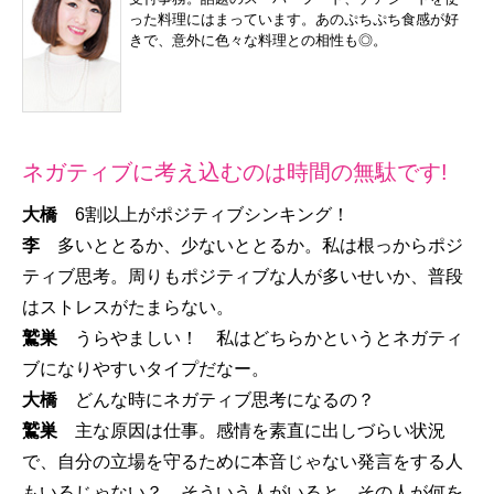
った料理にはまっています。あのぷちぷち食感が好
きで、意外に色々な料理との相性も◎。
ネガティブに考え込むのは時間の無駄です!
大橋
6割以上がポジティブシンキング！
李
多いととるか、少ないととるか。私は根っからポジ
ティブ思考。周りもポジティブな人が多いせいか、普段
はストレスがたまらない。
鷲巣
うらやましい！ 私はどちらかというとネガティ
ブになりやすいタイプだなー。
大橋
どんな時にネガティブ思考になるの？
鷲巣
主な原因は仕事。感情を素直に出しづらい状況
で、自分の立場を守るために本音じゃない発言をする人
もいるじゃない？ そういう人がいると、その人が何を