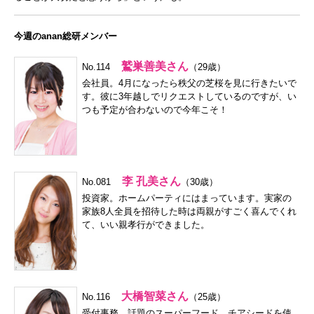
今週のanan総研メンバー
鷲巣善美さん
No.114
（29歳）
会社員。4月になったら秩父の芝桜を見に行きたいで
す。彼に3年越しでリクエストしているのですが、い
つも予定が合わないので今年こそ！
李 孔美さん
No.081
（30歳）
投資家。ホームパーティにはまっています。実家の
家族8人全員を招待した時は両親がすごく喜んでくれ
て、いい親孝行ができました。
大橋智菜さん
No.116
（25歳）
受付事務。話題のスーパーフード、チアシードを使