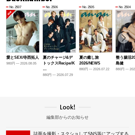
No. 2507
No. 2506
No. 2505
No. 2504
愛とSEX/寺西拓人
夏のチャージ&デ
夏の癒し旅
整う腸活20
トックスRecipe/K
2026/NEWS
島健
980円 — 2026.08.05
…
880円 — 2026.07.22
880円 — 202
880円 — 2026.07.29
Look!
編集部からのお知らせ
誌面を撮影・スクショしてSNS等にアップする