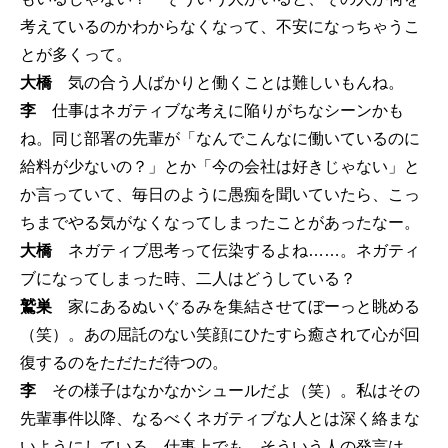
考えているのかわからなくなって、不安になっちゃうこ
とが多くって。
大橋
気の合う人ばかりと働くことは難しいもんね。
李
仕事はネガティブな考えに陥りがちなシーンかも
ね。同じ部署の先輩が「なんでこんなに働いているのに
給料が少ないの？」とか「今の会社は好きじゃない」と
か言っていて、毎日のように愚痴を聞いていたら、こっ
ちまでやる気がなくなってしまったことがあったなー。
大橋
ネガティブ思考って伝染するよね……。ネガティ
ブになってしまった時、二人はどうしている？
鷲巣
家にあるぬいぐるみを集結させてぼーっと眺める
（笑）。あの屈託のない笑顔にひたすら癒されて心が回
復するのをただただ待つの。
李
その様子はなかなかシュールだよ（笑）。私はその
先輩事件以降、なるべくネガティブな人とは深く絡まな
いようにしている。仕事上でも、そういう人の発言は、