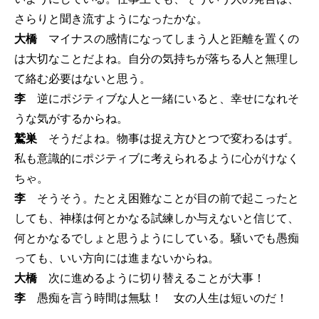
さらりと聞き流すようになったかな。
大橋
マイナスの感情になってしまう人と距離を置くの
は大切なことだよね。自分の気持ちが落ちる人と無理し
て絡む必要はないと思う。
李
逆にポジティブな人と一緒にいると、幸せになれそ
うな気がするからね。
鷲巣
そうだよね。物事は捉え方ひとつで変わるはず。
私も意識的にポジティブに考えられるように心がけなく
ちゃ。
李
そうそう。たとえ困難なことが目の前で起こったと
しても、神様は何とかなる試練しか与えないと信じて、
何とかなるでしょと思うようにしている。騒いでも愚痴
っても、いい方向には進まないからね。
大橋
次に進めるように切り替えることが大事！
李
愚痴を言う時間は無駄！ 女の人生は短いのだ！