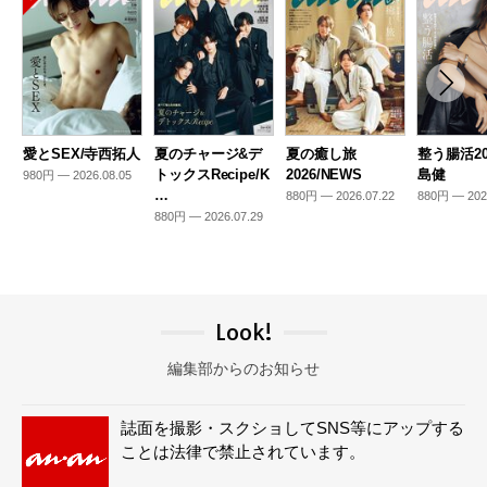
愛とSEX/寺西拓人
夏のチャージ&デ
夏の癒し旅
整う腸活20
トックスRecipe/K
2026/NEWS
島健
980円 — 2026.08.05
…
880円 — 2026.07.22
880円 — 202
880円 — 2026.07.29
Look!
編集部からのお知らせ
誌面を撮影・スクショしてSNS等にアップする
ことは法律で禁止されています。