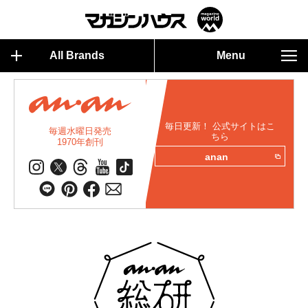
All Brands
Menu
毎日更新！ 公式サイトはこ
毎週水曜日発売
ちら
1970年創刊
anan