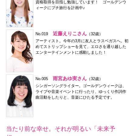
資格取得を目指し勉強しています！ ゴールデンウ
ィークにプチ旅行を計画中♪
近藤えりこさん
No.019
（32歳）
アーティスト。今年の3月に友人とラスベガスへ。初
めてストリップショーを見て、エロさを通り越した
エンターテインメントに感動しました！
雨宮あゆ実さん
No.005
（32歳）
シンガーソングライター。ゴールデンウィークは、
ライブや音楽イベントに行ったり、ゆっくり作詞作
曲活動をしたりと、音楽にひたる予定です。
当たり前な幸せ。それが明るい「未来予