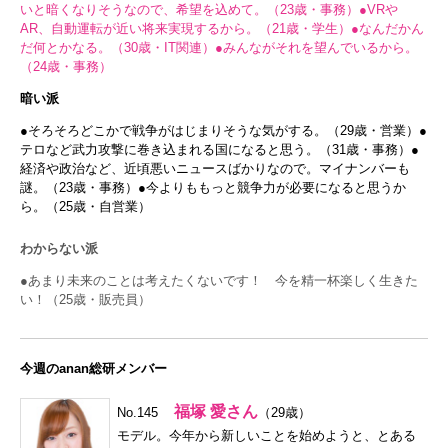
いと暗くなりそうなので、希望を込めて。（23歳・事務）●VRや
AR、自動運転が近い将来実現するから。（21歳・学生）●なんだかん
だ何とかなる。（30歳・IT関連）●みんながそれを望んでいるから。
（24歳・事務）
暗い派
●そろそろどこかで戦争がはじまりそうな気がする。（29歳・営業）●
テロなど武力攻撃に巻き込まれる国になると思う。（31歳・事務）●
経済や政治など、近頃悪いニュースばかりなので。マイナンバーも
謎。（23歳・事務）●今よりももっと競争力が必要になると思うか
ら。（25歳・自営業）
わからない派
●あまり未来のことは考えたくないです！ 今を精一杯楽しく生きた
い！（25歳・販売員）
今週のanan総研メンバー
福塚 愛さん
No.145
（29歳）
モデル。今年から新しいことを始めようと、とある