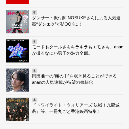
本
ダンサー・振付師 NOSUKEさんによる人気連
載“ダンエク”がMOOKに！
本
モードもクールさもキラキラもエモさも。anan
が撮るなにわ男子の魅力全部。
本
岡田准一の“頭の中”を覗き見ることができる
ananの人気連載が待望の書籍化
本
『トワイライト・ウォリアーズ 決戦！九龍城
砦』等、一冊丸ごと香港映画特集！