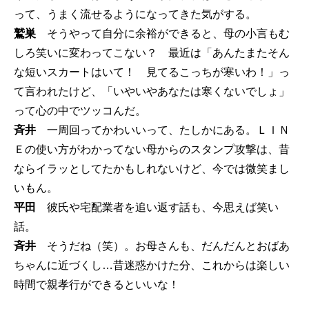
って、うまく流せるようになってきた気がする。
鷲巣
そうやって自分に余裕ができると、母の小言もむ
しろ笑いに変わってこない？ 最近は「あんたまたそん
な短いスカートはいて！ 見てるこっちが寒いわ！」っ
て言われたけど、「いやいやあなたは寒くないでしょ」
って心の中でツッコんだ。
斉井
一周回ってかわいいって、たしかにある。ＬＩＮ
Ｅの使い方がわかってない母からのスタンプ攻撃は、昔
ならイラッとしてたかもしれないけど、今では微笑まし
いもん。
平田
彼氏や宅配業者を追い返す話も、今思えば笑い
話。
斉井
そうだね（笑）。お母さんも、だんだんとおばあ
ちゃんに近づくし…昔迷惑かけた分、これからは楽しい
時間で親孝行ができるといいな！