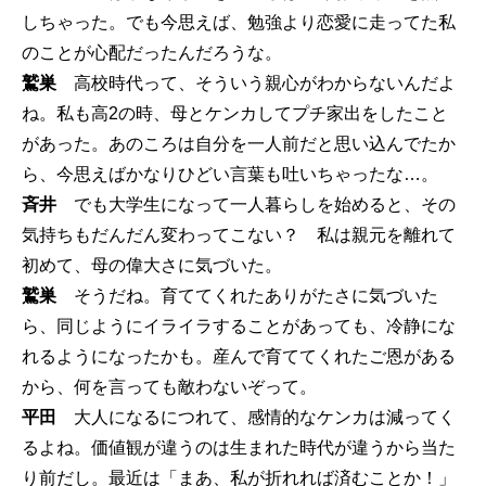
しちゃった。でも今思えば、勉強より恋愛に走ってた私
のことが心配だったんだろうな。
鷲巣
高校時代って、そういう親心がわからないんだよ
ね。私も高2の時、母とケンカしてプチ家出をしたこと
があった。あのころは自分を一人前だと思い込んでたか
ら、今思えばかなりひどい言葉も吐いちゃったな…。
斉井
でも大学生になって一人暮らしを始めると、その
気持ちもだんだん変わってこない？ 私は親元を離れて
初めて、母の偉大さに気づいた。
鷲巣
そうだね。育ててくれたありがたさに気づいた
ら、同じようにイライラすることがあっても、冷静にな
れるようになったかも。産んで育ててくれたご恩がある
から、何を言っても敵わないぞって。
平田
大人になるにつれて、感情的なケンカは減ってく
るよね。価値観が違うのは生まれた時代が違うから当た
り前だし。最近は「まあ、私が折れれば済むことか！」