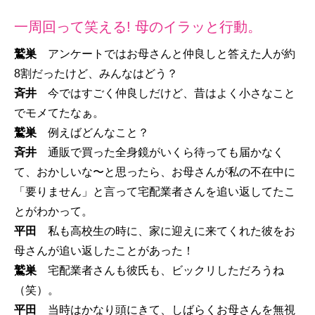
一周回って笑える! 母のイラッと行動。
鷲巣
アンケートではお母さんと仲良しと答えた人が約
8割だったけど、みんなはどう？
斉井
今ではすごく仲良しだけど、昔はよく小さなこと
でモメてたなぁ。
鷲巣
例えばどんなこと？
斉井
通販で買った全身鏡がいくら待っても届かなく
て、おかしいな〜と思ったら、お母さんが私の不在中に
「要りません」と言って宅配業者さんを追い返してたこ
とがわかって。
平田
私も高校生の時に、家に迎えに来てくれた彼をお
母さんが追い返したことがあった！
鷲巣
宅配業者さんも彼氏も、ビックリしただろうね
（笑）。
平田
当時はかなり頭にきて、しばらくお母さんを無視