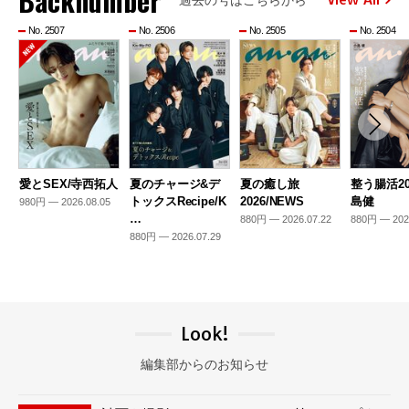
Backnumber
No. 2507
No. 2506
No. 2505
No. 2504
愛とSEX/寺西拓人
夏のチャージ&デ
夏の癒し旅
整う腸活20
トックスRecipe/K
2026/NEWS
島健
980円 — 2026.08.05
…
880円 — 2026.07.22
880円 — 202
880円 — 2026.07.29
Look!
編集部からのお知らせ