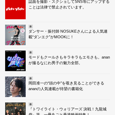
誌面を撮影・スクショしてSNS等にアップする
ことは法律で禁止されています。
本
ダンサー・振付師 NOSUKEさんによる人気連
載“ダンエク”がMOOKに！
本
モードもクールさもキラキラもエモさも。anan
が撮るなにわ男子の魅力全部。
本
岡田准一の“頭の中”を覗き見ることができる
ananの人気連載が待望の書籍化
本
『トワイライト・ウォリアーズ 決戦！九龍城
砦』等、一冊丸ごと香港映画特集！