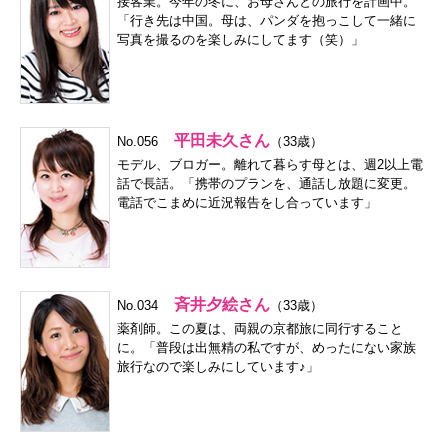
接客業。今年の冬に、お母さんとの旅行を計画中。
「行き先は中国。母は、パンダを抱っこして一緒に
写真を撮るのを楽しみにしてます（笑）」
平田未久さん
No.056
（33歳）
モデル、ブロガー。離れて暮らす母とは、週2以上電
話で長話。「携帯のプランを、通話し放題に変更。
電話でこまめに近況報告をし合っています」
斉井夕絵さん
No.034
（33歳）
薬剤師。この夏は、両親の京都旅に同行すること
に。「普段は出無精の私ですが、めったにない家族
旅行なので楽しみにしています♪」