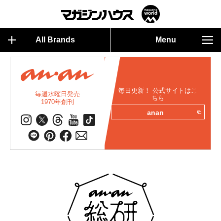
All Brands
Menu
毎日更新！ 公式サイトはこ
毎週水曜日発売
ちら
1970年創刊
anan