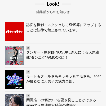
Look!
編集部からのお知らせ
誌面を撮影・スクショしてSNS等にアップする
ことは法律で禁止されています。
本
ダンサー・振付師 NOSUKEさんによる人気連
載“ダンエク”がMOOKに！
本
モードもクールさもキラキラもエモさも。anan
が撮るなにわ男子の魅力全部。
本
岡田准一の“頭の中”を覗き見ることができる
ananの人気連載が待望の書籍化