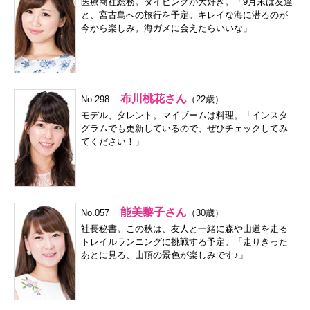
医療商社総務。ダイビングが大好き。「9月末は友達
と、宮古島への旅行を予定。キレイな海に潜るのが
今から楽しみ。海ガメに会えたらいいな」
布川桃花さん
No.298
（22歳）
モデル、タレント。マイブームは料理。「
インスタ
グラム
でも更新しているので、ぜひチェックしてみ
てください！」
能美黎子さん
No.057
（30歳）
社長秘書。この秋は、友人と一緒に森や山道を走る
トレイルランニングに挑戦する予定。「走りきった
あとに見る、山頂の景色が楽しみです♪」