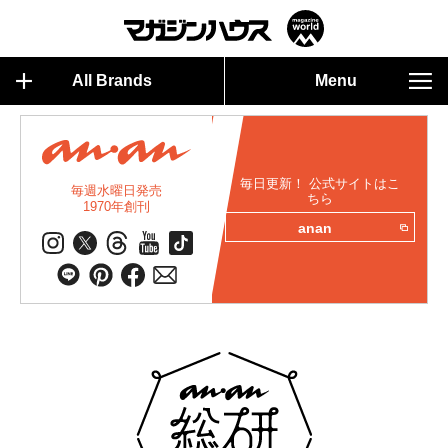
All Brands
Menu
毎日更新！ 公式サイトはこ
毎週水曜日発売
ちら
1970年創刊
anan