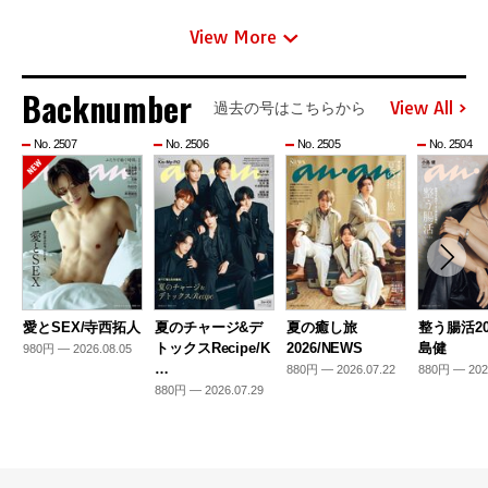
View More
Backnumber
View All
過去の号はこちらから
No. 2507
No. 2506
No. 2505
No. 2504
愛とSEX/寺西拓人
夏のチャージ&デ
夏の癒し旅
整う腸活20
トックスRecipe/K
2026/NEWS
島健
980円 — 2026.08.05
…
880円 — 2026.07.22
880円 — 202
880円 — 2026.07.29