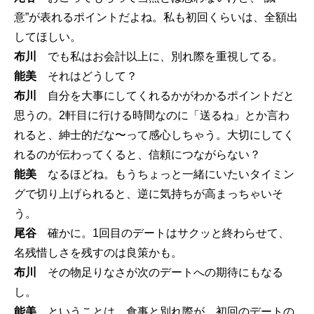
意”が表れるポイントだよね。私も初回くらいは、全額出
してほしい。
布川
でも私はお会計以上に、別れ際を重視してる。
能美
それはどうして？
布川
自分を大事にしてくれるかがわかるポイントだと
思うの。2軒目に行ける時間なのに「送るね」とか言わ
れると、紳士的だな〜って感心しちゃう。大切にしてく
れるのが伝わってくると、信頼につながらない？
能美
なるほどね。もうちょっと一緒にいたいタイミン
グで切り上げられると、逆に気持ちが高まっちゃいそ
う。
尾谷
確かに。1回目のデートはサクッと終わらせて、
名残惜しさを残すのは良策かも。
布川
その物足りなさが次のデートへの期待にもなる
し。
能美
ということは、食事と別れ際が、初回のデートの