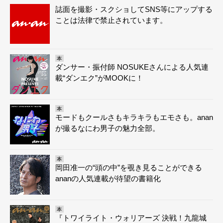
誌面を撮影・スクショしてSNS等にアップする
ことは法律で禁止されています。
本
ダンサー・振付師 NOSUKEさんによる人気連
載“ダンエク”がMOOKに！
本
モードもクールさもキラキラもエモさも。anan
が撮るなにわ男子の魅力全部。
本
岡田准一の“頭の中”を覗き見ることができる
ananの人気連載が待望の書籍化
本
『トワイライト・ウォリアーズ 決戦！九龍城