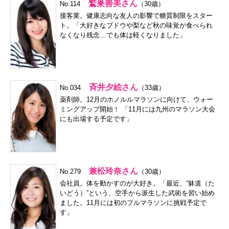
鷲巣善美さん
No.114
（30歳）
接客業。健康志向な友人の影響で糖質制限をスター
ト。「大好きなブドウや梨など秋の味覚が食べられ
なくなり残念…でも体は軽くなりました」
斉井夕絵さん
No.034
（33歳）
薬剤師。12月のホノルルマラソンに向けて、ウォー
ミングアップ開始！ 「11月には九州のマラソン大会
にも出場する予定です」
兼松玲奈さん
No.279
（30歳）
会社員。体を動かすのが大好き。「最近、“躰道（た
いどう）”という、空手から派生した武術を習い始め
ました。11月には初のフルマラソンに挑戦予定で
す」