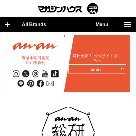
All Brands
Menu
毎日更新！ 公式サイトはこ
毎週水曜日発売
ちら
1970年創刊
anan