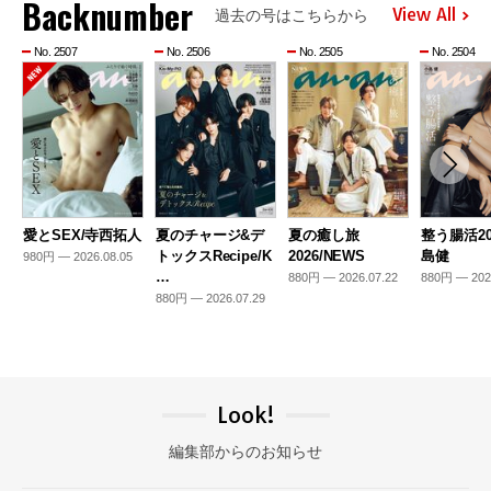
Backnumber
View All
過去の号はこちらから
No. 2507
No. 2506
No. 2505
No. 2504
愛とSEX/寺西拓人
夏のチャージ&デ
夏の癒し旅
整う腸活20
トックスRecipe/K
2026/NEWS
島健
980円 — 2026.08.05
…
880円 — 2026.07.22
880円 — 202
880円 — 2026.07.29
Look!
編集部からのお知らせ