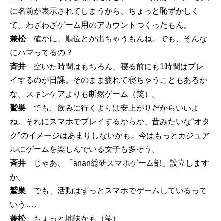
に名前が表示されてしまうから、ちょっと恥ずかしく
て。わざわざゲーム用のアカウントつくったもん。
兼松
確かに、順位とか出ちゃうもんね。でも、そんな
にハマってるの？
斉井
空いた時間はもちろん、寝る前にも1時間はプレ
イするのが日課。そのまま疲れて寝ちゃうこともあるか
な。スキンケアよりも断然ゲーム（笑）。
鷲巣
でも、飲みに行くよりは安上がりだからいいよ
ね。それにスマホでプレイするからか、昔みたいな“オタ
ク”のイメージはあまりしないかも。今はもっとカジュア
ルにゲームを楽しんでいる女子も多そう。
斉井
じゃあ、「anan総研スマホゲーム部」設立します
か。
鷲巣
でも、活動はずっとスマホでゲームしているって
いう…。
兼松
ちょっと地味かも（笑）