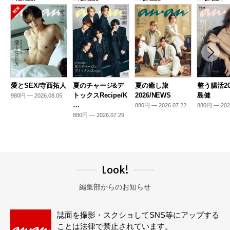
愛とSEX/寺西拓人
夏のチャージ&デ
夏の癒し旅
整う腸活20
トックスRecipe/K
2026/NEWS
島健
980円 — 2026.08.05
…
880円 — 2026.07.22
880円 — 202
880円 — 2026.07.29
Look!
編集部からのお知らせ
誌面を撮影・スクショしてSNS等にアップする
ことは法律で禁止されています。