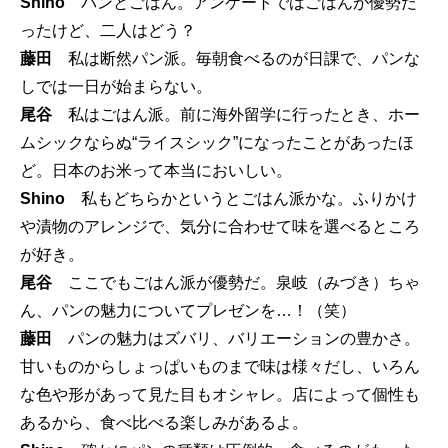
Shino
パンとごはん。アンケートではごはんが優勢だ
ったけど、二人はどう？
藤田
私は断然パン派。毎朝食べるのが日課で、パンな
しでは一日が始まらない。
尾谷
私はごはん派。前に海外留学に行ったとき、ホー
ムシックならぬ“ライスシック”になったことがあったほ
ど。日本のお米って本当においしい。
Shino
私もどちらかというとごはん派かな。ふりかけ
や漬物のアレンジで、気分に合わせて味を選べるところ
が好き。
尾谷
ここでもごはん派が優勢だ。泉岐（みづき）ちゃ
ん、パンの魅力についてプレゼンを…！（笑）
藤田
パンの魅力はズバリ、バリエーションの豊かさ。
甘いものからしょっぱいものまで味は様々だし、いろん
な色や形があって見た目もオシャレ。店によって個性も
あるから、食べ比べる楽しみがあるよ。