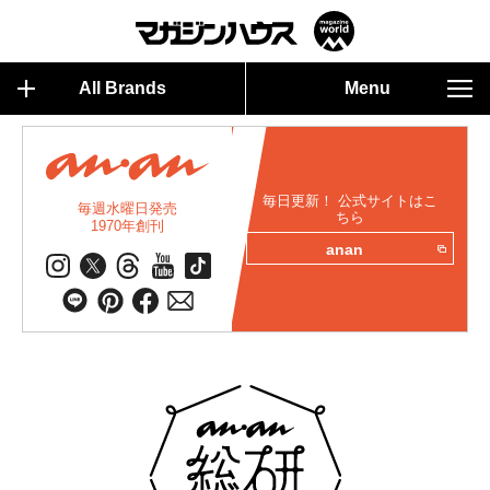
All Brands
Menu
毎日更新！ 公式サイトはこ
毎週水曜日発売
ちら
1970年創刊
anan