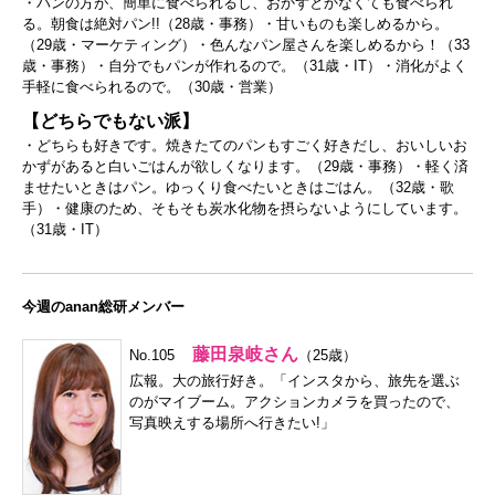
・パンの方が、簡単に食べられるし、おかずとかなくても食べられ
る。朝食は絶対パン!!（28歳・事務）・甘いものも楽しめるから。
（29歳・マーケティング）・色んなパン屋さんを楽しめるから！（33
歳・事務）・自分でもパンが作れるので。（31歳・IT）・消化がよく
手軽に食べられるので。（30歳・営業）
【どちらでもない派】
・どちらも好きです。焼きたてのパンもすごく好きだし、おいしいお
かずがあると白いごはんが欲しくなります。（29歳・事務）・軽く済
ませたいときはパン。ゆっくり食べたいときはごはん。（32歳・歌
手）・健康のため、そもそも炭水化物を摂らないようにしています。
（31歳・IT）
今週のanan総研メンバー
藤田泉岐さん
No.105
（25歳）
広報。大の旅行好き。「インスタから、旅先を選ぶ
のがマイブーム。アクションカメラを買ったので、
写真映えする場所へ行きたい!」