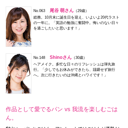
尾谷 萌さん
No.063
（29歳）
総務。10月末に誕生日を迎え、いよいよ20代ラスト
の一年に。「英語の勉強に奮闘中。悔いのない日々
を過ごしたいと思います！」
Shinoさん
No.148
（30歳）
ヘアメイク。多忙な日々のリフレッシュは弾丸旅
行。「少しでもお休みができたら、躊躇せず旅行
へ。次に行きたいのは沖縄とハワイです！」
作品として愛でるパン vs 我流を楽しむごは
ん。