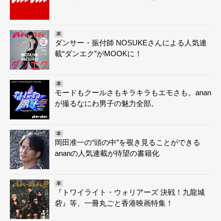
本
ダンサー・振付師 NOSUKEさんによる人気連
載“ダンエク”がMOOKに！
本
モードもクールさもキラキラもエモさも。anan
が撮るなにわ男子の魅力全部。
本
岡田准一の“頭の中”を覗き見ることができる
ananの人気連載が待望の書籍化
本
『トワイライト・ウォリアーズ 決戦！九龍城
砦』等、一冊丸ごと香港映画特集！