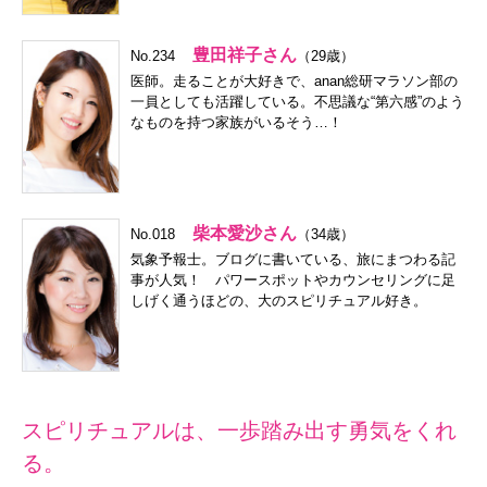
豊田祥子さん
No.234
（29歳）
医師。走ることが大好きで、anan総研マラソン部の
一員としても活躍している。不思議な“第六感”のよう
なものを持つ家族がいるそう…！
柴本愛沙さん
No.018
（34歳）
気象予報士。ブログに書いている、旅にまつわる記
事が人気！ パワースポットやカウンセリングに足
しげく通うほどの、大のスピリチュアル好き。
スピリチュアルは、一歩踏み出す勇気をくれ
る。