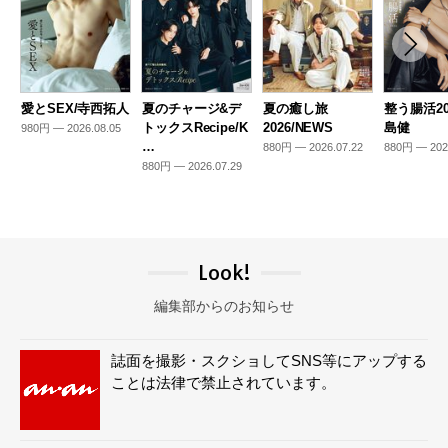
愛とSEX/寺西拓人
夏のチャージ&デ
夏の癒し旅
整う腸活20
トックスRecipe/K
2026/NEWS
島健
980円 — 2026.08.05
…
880円 — 2026.07.22
880円 — 202
880円 — 2026.07.29
Look!
編集部からのお知らせ
誌面を撮影・スクショしてSNS等にアップする
ことは法律で禁止されています。