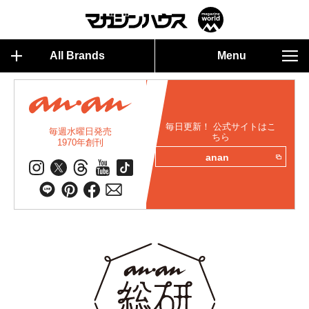
All Brands
Menu
毎日更新！ 公式サイトはこ
毎週水曜日発売
ちら
1970年創刊
anan