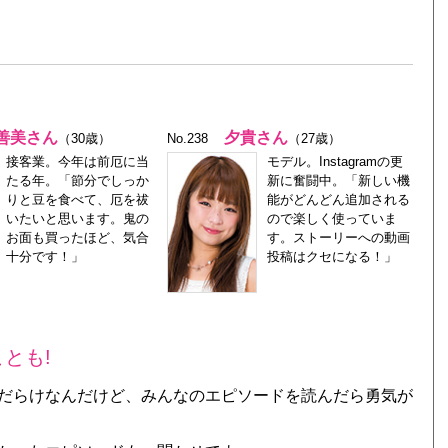
善美さん
夕貴さん
（30歳）
No.238
（27歳）
接客業。今年は前厄に当
モデル。Instagramの更
たる年。「節分でしっか
新に奮闘中。「新しい機
りと豆を食べて、厄を祓
能がどんどん追加される
いたいと思います。鬼の
ので楽しく使っていま
お面も買ったほど、気合
す。ストーリーへの動画
十分です！」
投稿はクセになる！」
とも!
だらけなんだけど、みんなのエピソードを読んだら勇気が