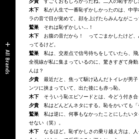
夕貴
すごくおもしろかったね。二人の恥ずかし
木下
私が人生で一番恥ずかしかったのは、中学
ラの音で目が覚めて、顔を上げたらみんながこっ
鷲巣
それは恥ずかしい…！
木下
お腹の音だから！ ってごまかしたけど、
ってるけど。
鷲巣
私は、交差点で信号待ちをしていたら、飛
全視線が私に集まっているのに、驚きすぎて身動
んは？
夕貴
最近だと、焦って駆け込んだトイレが男子
ンツに挟まっていて、出た後にも赤っ恥。
木下
そういう恥エピソードとは、今どう付き合
夕貴
私はどんどんネタにする。恥をかいても「
鷲巣
私は逆に、何事もなかったことにしたいタ
せない（笑）。
木下
なるほど。恥ずかしさの乗り越え方は、人