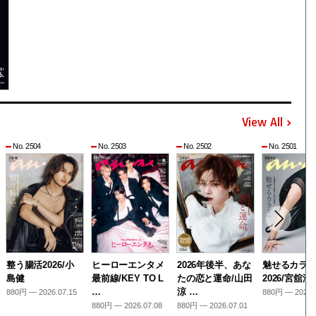
View All
No. 2504
No. 2503
No. 2502
No. 2501
整う腸活2026/小
ヒーローエンタメ
2026年後半、あな
魅せるカラ
島健
最前線/KEY TO L
たの恋と運命/山田
2026/宮舘涼
…
涼 …
880円 — 2026.07.15
880円 — 2026.
880円 — 2026.07.08
880円 — 2026.07.01