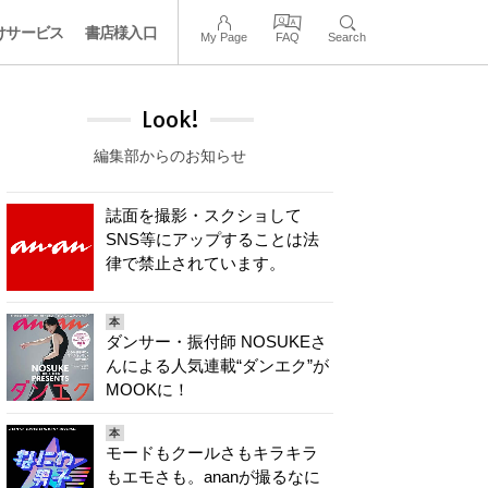
けサービス
書店様入口
My Page
FAQ
Search
Look!
編集部からのお知らせ
誌面を撮影・スクショして
SNS等にアップすることは法
律で禁止されています。
本
ダンサー・振付師 NOSUKEさ
んによる人気連載“ダンエク”が
MOOKに！
本
モードもクールさもキラキラ
もエモさも。ananが撮るなに