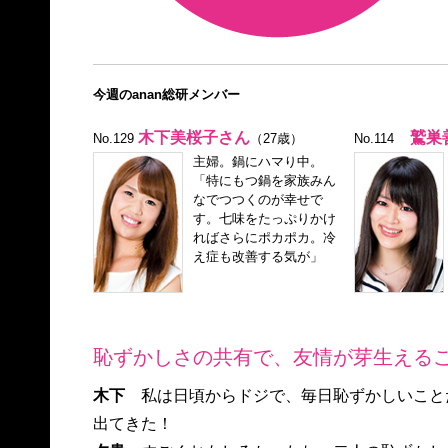
今週のanan総研メンバー
木下美桜子さん
鷲巣
No.129
（27歳）
No.114
主婦。鍋にハマり中。
「特にもつ鍋を家族みん
なでつつくのが幸せで
す。七味をたっぷりかけ
ればさらにポカポカ。冷
え症も改善する気が」
恥ずかしさの共有で、友情が芽生えるこ
木下
私は日頃からドジで、毎日恥ずかしいこと
出てきた！