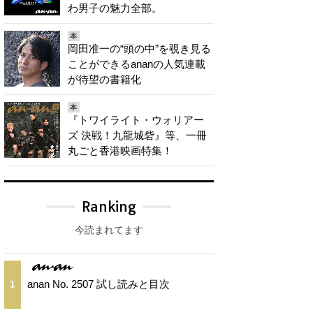
わ男子の魅力全部。
本
岡田准一の“頭の中”を覗き見る
ことができるananの人気連載
が待望の書籍化
本
『トワイライト・ウォリアー
ズ 決戦！九龍城砦』等、一冊
丸ごと香港映画特集！
Ranking
今読まれてます
anan No. 2507 試し読みと目次
1