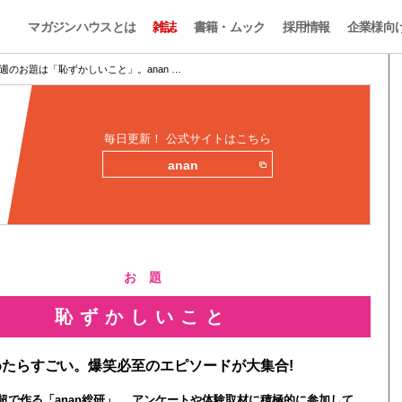
マガジンハウスとは
雑誌
書籍・ムック
採用情報
企業様向
週のお題は「恥ずかしいこと」。anan …
毎日更新！ 公式サイトはこちら
anan
お 題
恥ずかしいこと
たらすごい。爆笑必至のエピソードが大集合!
0人超で作る「anan総研」。 アンケートや体験取材に積極的に参加して、