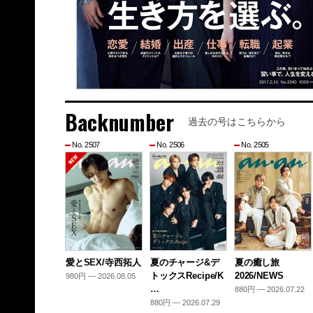
Backnumber
過去の号はこちらから
No. 2507
No. 2506
No. 2505
愛とSEX/寺西拓人
夏のチャージ&デ
夏の癒し旅
トックスRecipe/K
2026/NEWS
980円 — 2026.08.05
…
880円 — 2026.07.22
880円 — 2026.07.29