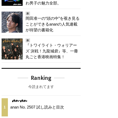
わ男子の魅力全部。
本
岡田准一の“頭の中”を覗き見る
ことができるananの人気連載
が待望の書籍化
本
『トワイライト・ウォリアー
ズ 決戦！九龍城砦』等、一冊
丸ごと香港映画特集！
Ranking
今読まれてます
anan No. 2507 試し読みと目次
1