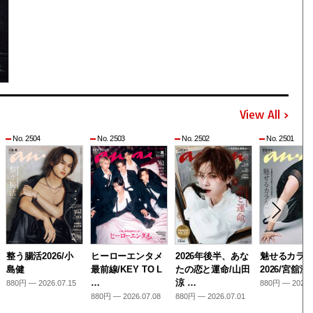
View All
No. 2504
No. 2503
No. 2502
No. 2501
整う腸活2026/小
ヒーローエンタメ
2026年後半、あな
魅せるカラ
島健
最前線/KEY TO L
たの恋と運命/山田
2026/宮舘涼
…
涼 …
880円 — 2026.07.15
880円 — 2026.
880円 — 2026.07.08
880円 — 2026.07.01