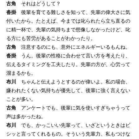
古角
それはどうして？
沓掛
後輩を育てる難しさを知って、先輩の偉大さに気
付いたから。たとえば、今までは叱られたら立ち直るの
に精一杯で、先輩の気持ちまで想像しなかったけど、叱
る方にも苦労があることがわかったり。
古角
注意するのにも、意外にエネルギーいるもんね。
沓掛
うん。後輩の性格に合わせて言い方を考えたり、
伝えるタイミングを工夫したり。先輩の方が、心労って
溜まるかも。
布川
ちゃんと伝えようとするのが偉いよ。私の場合、
嫌われたくない気持ちが優先して、後輩に強く言えない
ことが多い。
古角
アンケートでも、後輩に気を使いすぎちゃうって
声は多かったね。
布川
でも、かっこいい先輩って、いざというときはビ
シッと言ってくれるもの。そういう先輩力、私もつけな