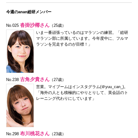
今週のanan総研メンバー
沓掛沙椰さん
No.025
（25歳）
いま一番頑張っているのはマラソンの練習。「総研
マラソン部に所属しています。今年度中に、フルマ
ラソンを完走するのが目標！」
古角夕貴さん
No.238
（27歳）
営業。マイブームはインスタグラム(
＠yuu_can_
)。
「海外の人とも積極的にやりとりして、英会話のト
レーニング代わりにしています」
布川桃花さん
No.298
（23歳）