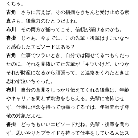
くちゃ。
古角
さらに言えば、その指摘をきちんと受け止める素
直さも、後輩力のひとつだよね。
布川
その両方が揃ってこそ、信頼が築けるのかも。
沓掛
じゃあ、今までに、この先輩・後輩はすごいな〜
と感心したエピソードはある？
古角
仕事でツラいとき、自分では隠せてるつもりだっ
たのに、それを見抜いてた先輩が「キツいけど、いつか
それが財産になるから頑張って」と連絡をくれたときは
思わず泣いちゃった。
布川
自分の意見をしっかり伝えてくれる後輩は、年齢
やキャリアを問わず刺激をもらえる。先輩に物怖じせ
ず、仕事に信念を持って頑張ってる子は、年齢問わず尊
敬の対象だよね。
沓掛
どっちもいいエピソードだね。先輩・後輩を問わ
ず、思いやりとプライドを持って仕事をしている人はス