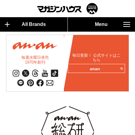
All Brands
Menu
毎日更新！ 公式サイトはこ
毎週水曜日発売
ちら
1970年創刊
anan