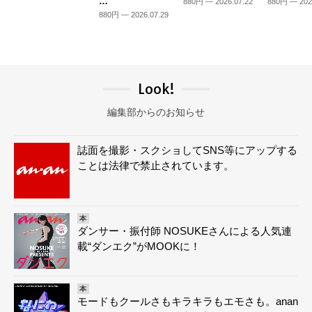
…
880円 — 2026.07.22
880円 — 202
880円 — 2026.07.29
Look!
編集部からのお知らせ
誌面を撮影・スクショしてSNS等にアップする
ことは法律で禁止されています。
本
ダンサー・振付師 NOSUKEさんによる人気連
載“ダンエク”がMOOKに！
本
モードもクールさもキラキラもエモさも。anan