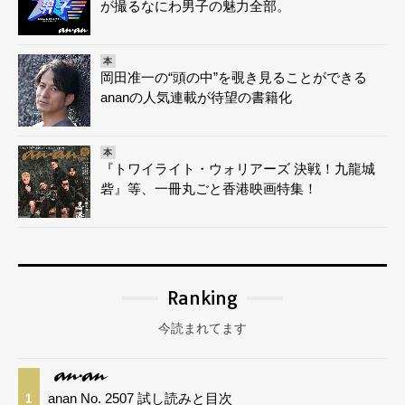
が撮るなにわ男子の魅力全部。
本
岡田准一の“頭の中”を覗き見ることができる
ananの人気連載が待望の書籍化
本
『トワイライト・ウォリアーズ 決戦！九龍城
砦』等、一冊丸ごと香港映画特集！
Ranking
今読まれてます
anan No. 2507 試し読みと目次
1