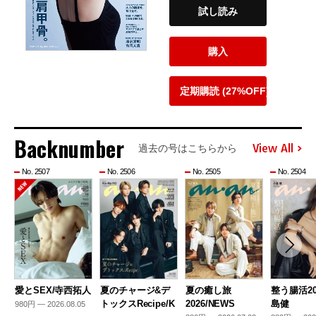
試し読み
購入
定期購読 (27%OFF)
Backnumber
View All
過去の号はこちらから
No. 2507
No. 2506
No. 2505
No. 2504
愛とSEX/寺西拓人
夏のチャージ&デ
夏の癒し旅
整う腸活20
トックスRecipe/K
2026/NEWS
島健
980円 — 2026.08.05