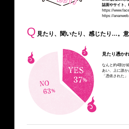
誌面やサイト、f
https://www.fa
https://ananweb
Q
見たり、聞いたり、感じたり…。意
見たり憑か
なんと約4割が
あい、上に誰か
「憑依された」