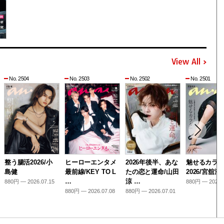
View All
No. 2504
No. 2503
No. 2502
No. 2501
整う腸活2026/小
ヒーローエンタメ
2026年後半、あな
魅せるカラ
島健
最前線/KEY TO L
たの恋と運命/山田
2026/宮舘涼
…
涼 …
880円 — 2026.07.15
880円 — 2026.
880円 — 2026.07.08
880円 — 2026.07.01