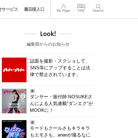
けサービス
書店様入口
My Page
FAQ
Search
Look!
編集部からのお知らせ
誌面を撮影・スクショして
SNS等にアップすることは法
律で禁止されています。
本
ダンサー・振付師 NOSUKEさ
んによる人気連載“ダンエク”が
MOOKに！
本
モードもクールさもキラキラ
もエモさも。ananが撮るなに