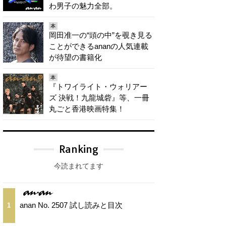
わ男子の魅力全部。
本
岡田准一の“頭の中”を覗き見る
ことができるananの人気連載
が待望の書籍化
本
『トワイライト・ウォリアー
ズ 決戦！九龍城砦』等、一冊
丸ごと香港映画特集！
Ranking
今読まれてます
anan No. 2507 試し読みと目次
1