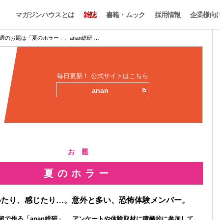
マガジンハウスとは
雑誌
書籍・ムック
採用情報
企業様向
週のお題は「夏のホラー」。anan総研 …
毎日更新！ 公式サイトはこちら
anan
お 題
夏のホラー
いたり、感じたり…。意外と多い、恐怖体験メンバー。
0人超で作る「anan総研」。 アンケートや体験取材に積極的に参加して、