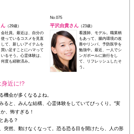
No.075
さん
平沢由貴さん
（29歳）
（23歳）
会社員。最近は、自分の
看護師、モデル。職業柄
使っているコスメを見直
もあって、腸内環境の改
して、新しいアイテムを
善やリンパ、予防医学を
買い足すことにハマって
勉強中。最近、一人でシ
いるそう。心霊体験は、
ンガポールに旅行をし
何度も経験済み。
て、リフレッシュしたそ
う。
身近に!?
る機会が多くなるよね。
ると、みんな結構、心霊体験をしていてびっくり。“実
”とか、怖すぎる！
とある？
、突然、動けなくなって。恐る恐る目を開けたら、人の形