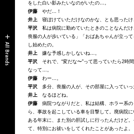
をした白い影みたいなのがいたの…。
伊藤
やだ…！
井上
寝ぼけていただけなのかな、とも思ったけ
平沢
私は病院に勤めていたときのことなんだけ
喪服の人が歩いている」「おばあちゃんが立って
し始めたの。
井上
嫌な予感しかしないね…。
平沢
それで、“変だな〜”って思っていたら2時
なって…。
伊藤
わー…。
平沢
多分、喪服の人が、その部屋に入っていっ
井上
なるほどね。
伊藤
病院つながりだと、私は結構、ホラー系の
ら、事故を起こしている車を目撃して。廃病院に
ある年末に、また別の肝試しに行ったんだけど。
て、特別にお祓いをしてくれたことがあったよ。