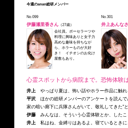
今週のanan総研メンバー
No.099
No.301
伊藤瀬里香さん
井上あんな
（27歳）
会社員。ポーセラーツや
料理に興味ありと女子力
高めな趣味を持ちなが
ら、ホラーものが大好
き！ イチオシのお化け
屋敷もあり。
心霊スポットから病院まで。恐怖体験は
井上
やっぱり夏は、怖い話やホラー作品に触れ
平沢
ほかの総研メンバーのアンケートを読んでみ
家の暗い廊下に兵隊さんがいて、敬礼してきた
伊藤
みんなは、そういう心霊体験とか、したこ
井上
私はね、金縛りはあるよ。寝ているときに