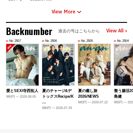
View More
Backnumber
View All
過去の号はこちらから
No. 2507
No. 2506
No. 2505
No. 2504
愛とSEX/寺西拓人
夏のチャージ&デ
夏の癒し旅
整う腸活20
トックスRecipe/K
2026/NEWS
島健
980円 — 2026.08.05
…
880円 — 2026.07.22
880円 — 202
880円 — 2026.07.29