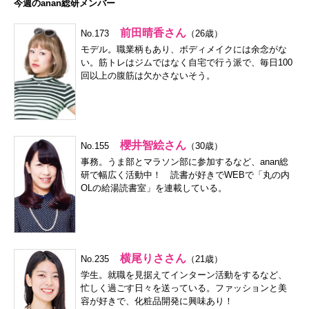
今週のanan総研メンバー
前田晴香さん
No.173
（26歳）
モデル。職業柄もあり、ボディメイクには余念がな
い。筋トレはジムではなく自宅で行う派で、毎日100
回以上の腹筋は欠かさないそう。
櫻井智絵さん
No.155
（30歳）
事務。うま部とマラソン部に参加するなど、anan総
研で幅広く活動中！ 読書が好きでWEBで「丸の内
OLの給湯読書室」を連載している。
横尾りささん
No.235
（21歳）
学生。就職を見据えてインターン活動をするなど、
忙しく過ごす日々を送っている。ファッションと美
容が好きで、化粧品開発に興味あり！