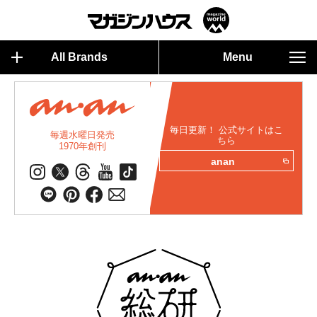
All Brands
Menu
毎日更新！ 公式サイトはこ
毎週水曜日発売
ちら
1970年創刊
anan