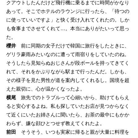
クアウトしたんだけど飛行機に乗るまでに時間がかなり
あって。そこでホテルのラウンジに行ったら、「待つの
に使っていいですよ」と快く受け入れてくれたの。しか
も食事までさせてくれて…。本当にありがたいって思っ
た。
櫻井
前に同期の女子だけで韓国に旅行をしたときに、
ゲリラ豪雨みたいなのに遭って雨宿りをしていたのね。
そうしたら見知らぬおじさんが段ボールを持ってきてく
れて、それをかぶりながら駅まで行ったんだ。しかも、
その様子を見た男性が道を案内してくれるし。国境を超
えた親切に、心が温かくなったよ。
横尾
旅先でのトラブルって心細いから、助けてもらえ
ると安心するよね。私も探していたお店が見つからなく
て近くにいたお姉さんに聞いたら、お茶の最中にもかか
わらず、嫌な顔ひとつせず教えてくれたよ。
前田
そうそう、いつも実家に帰ると親が大量に料理を