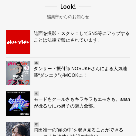
Look!
編集部からのお知らせ
誌面を撮影・スクショしてSNS等にアップする
ことは法律で禁止されています。
本
ダンサー・振付師 NOSUKEさんによる人気連
載“ダンエク”がMOOKに！
本
モードもクールさもキラキラもエモさも。anan
が撮るなにわ男子の魅力全部。
本
岡田准一の“頭の中”を覗き見ることができる