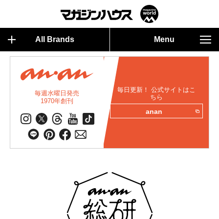
All Brands
Menu
毎日更新！ 公式サイトはこ
毎週水曜日発売
ちら
1970年創刊
anan