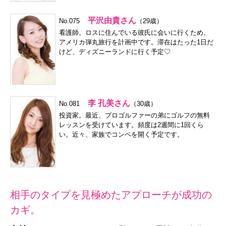
平沢由貴さん
No.075
（29歳）
看護師。ロスに住んでいる彼氏に会いに行くため、
アメリカ弾丸旅行を計画中です。滞在はたった1日だ
けど、ディズニーランドに行く予定♡
李 孔美さん
No.081
（30歳）
投資家。最近、プロゴルファーの弟にゴルフの無料
レッスンを受けています。頻度は2週間に1回くら
い。近々、家族でコンペを開く予定です。
相手のタイプを見極めたアプローチが成功の
カギ。