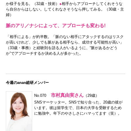
か様子を見る。（32歳・技術）
●
相手からアプローチしてくれそうな
ら自分からはしない。してくれなさそうなら押してみる。（30歳・主
婦）
脈のアリ／ナシによって、アプローチも変わる!
「相手による」が約半数。「脈のない相手にアタックするのはリスク
が高いけれど、少しでも脈がある相手なら、成功する可能性が高い」
（33歳・事務）と経験則を語る人がいるように、“脈があるかどう
か”でアプローチするか決める人が多かった。
今週のanan総研メンバー
市村真由実さん
No.070
（29歳）
SNSマーケッター。SNSで知り合った、20歳の彼が
います。彼は留学生で、日本の大学を受験するため
に勉強中。年下のやさしさにハマってます（笑）。