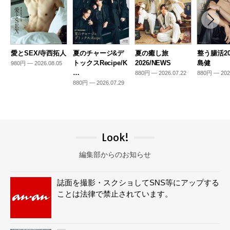
愛とSEX/寺西拓人
夏のチャージ&デ
夏の癒し旅
整う腸活20
トックスRecipe/K
2026/NEWS
島健
980円 — 2026.08.05
…
880円 — 2026.07.22
880円 — 202
880円 — 2026.07.29
Look!
編集部からのお知らせ
誌面を撮影・スクショしてSNS等にアップする
ことは法律で禁止されています。