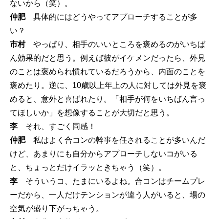
ないから（笑）。
仲肥
具体的にはどうやってアプローチすることが多
い？
市村
やっぱり、相手のいいところを褒めるのがいちば
ん効果的だと思う。例えば彼がイケメンだったら、外見
のことは褒められ慣れているだろうから、内面のことを
褒めたり。逆に、10歳以上年上の人に対しては外見を褒
めると、意外と喜ばれたり。「相手が何をいちばん言っ
てほしいか」を想像することが大切だと思う。
李
それ、すごく同感！
仲肥
私はよく合コンの幹事を任されることが多いんだ
けど、あまりにも自分からアプローチしないコがいる
と、ちょっとだけイラッときちゃう（笑）。
李
そういうコ、たまにいるよね。合コンはチームプレ
ーだから、一人だけテンションが違う人がいると、場の
空気が盛り下がっちゃう。