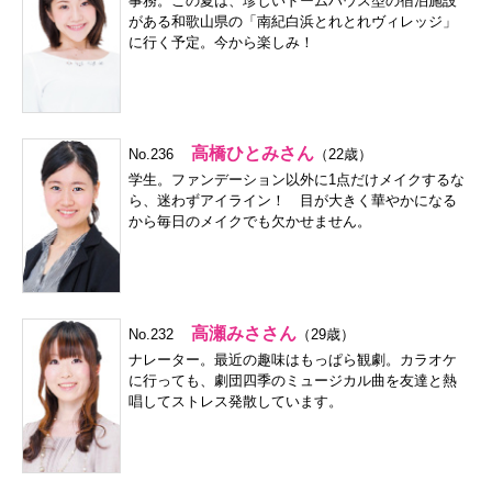
事務。この夏は、珍しいドームハウス型の宿泊施設
がある和歌山県の「南紀白浜とれとれヴィレッジ」
に行く予定。今から楽しみ！
高橋ひとみさん
No.236
（22歳）
学生。ファンデーション以外に1点だけメイクするな
ら、迷わずアイライン！ 目が大きく華やかになる
から毎日のメイクでも欠かせません。
高瀬みささん
No.232
（29歳）
ナレーター。最近の趣味はもっぱら観劇。カラオケ
に行っても、劇団四季のミュージカル曲を友達と熱
唱してストレス発散しています。