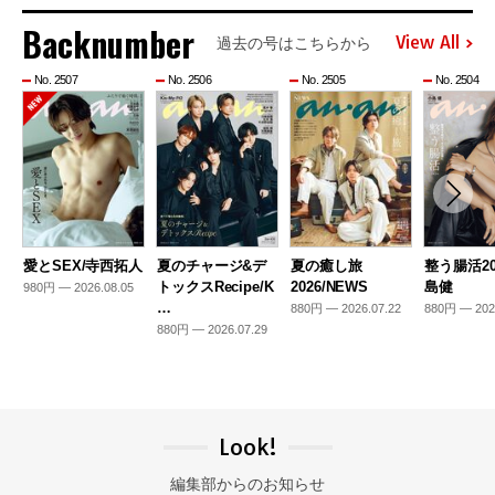
Backnumber
View All
過去の号はこちらから
No. 2507
No. 2506
No. 2505
No. 2504
愛とSEX/寺西拓人
夏のチャージ&デ
夏の癒し旅
整う腸活20
トックスRecipe/K
2026/NEWS
島健
980円 — 2026.08.05
…
880円 — 2026.07.22
880円 — 202
880円 — 2026.07.29
Look!
編集部からのお知らせ