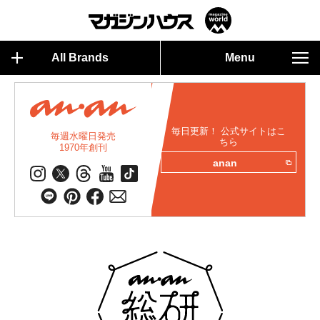
All Brands
Menu
毎日更新！ 公式サイトはこ
毎週水曜日発売
ちら
1970年創刊
anan