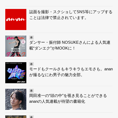
誌面を撮影・スクショしてSNS等にアップする
ことは法律で禁止されています。
本
ダンサー・振付師 NOSUKEさんによる人気連
載“ダンエク”がMOOKに！
本
モードもクールさもキラキラもエモさも。anan
が撮るなにわ男子の魅力全部。
本
岡田准一の“頭の中”を覗き見ることができる
ananの人気連載が待望の書籍化
本