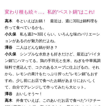
変わり種も続々…。私的“ベスト鍋”はこれ!
高木
冬といえばお鍋！ 最近は、週に3回は鍋料理を
作って食べているかも。
小久保
私も週2〜3回くらい。いろんな味のバリエーシ
ョンがあるのが魅力的だよね。
澤谷
二人はどんな鍋が好き？
小久保
シンプルな水炊きも好きだけど、最近は“パイタ
ン鍋”にハマってる。鶏の手羽元と生米、ねぎを中華風調
味料で煮込んで、コクのあるスープに仕上げるの。それ
から、レモンの果汁をたっぷり搾った“レモン鍋”もおす
すめ。少し前にお店で食べたお鍋があまりにおいしく
て、自分でアレンジして作ってみたら大ヒット。
澤谷
おいしそう〜！
高木
外食でいえば、このあいだお店で食べた“パクチー