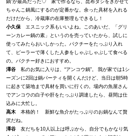
鍋”が最高だった♡ 家で作るなら、昆布ダシをきかせて
ちゃんこ鍋風にするのが定番かな。余った具材を入れる
だけだから、冷蔵庫の在庫整理もできるし！
小久保
エスニック系もいいよね。このあいだ、「グリ
ーンカレー鍋の素」というのを売っていたから、試しに
使ってみたらおいしかった。パクチーをたっぷり入れ
て、ピーラーで薄くした人参をしゃぶしゃぶして食べる
の。パクチー好きにおすすめ。
澤谷
私のお気に入りは、“アンコウ鍋”。 我が家では1シ
ーズンに2回は鍋パーティを開くんだけど、当日は朝5時
に起きて築地まで具材を買いに行くの。場内の魚屋さん
でアンコウの白子や肝をたっぷり調達したら、昼間は仕
込みに大忙し。
高木
本格的！ 新鮮な魚介がたっぷりのお鍋なんて贅
沢だね。
澤谷
友だちを10人以上は呼ぶから、自分でもかなり気