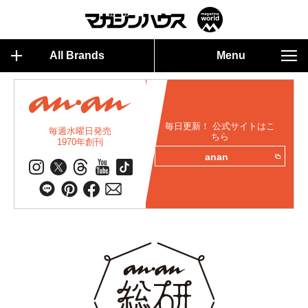
All Brands
Menu
毎日更新！ 公式サイトはこ
毎週水曜日発売
ちら
1970年創刊
anan