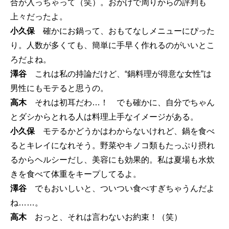
合が入っちゃって（笑）。おかげで周りからの評判も
上々だったよ。
小久保
確かにお鍋って、おもてなしメニューにぴった
り。人数が多くても、簡単に手早く作れるのがいいとこ
ろだよね。
澤谷
これは私の持論だけど、“鍋料理が得意な女性”は
男性にもモテると思うの。
高木
それは初耳だわ…！ でも確かに、自分でちゃん
とダシからとれる人は料理上手なイメージがある。
小久保
モテるかどうかはわからないけれど、鍋を食べ
るとキレイになれそう。野菜やキノコ類もたっぷり摂れ
るからヘルシーだし、美容にも効果的。私は夏場も水炊
きを食べて体重をキープしてるよ。
澤谷
でもおいしいと、ついつい食べすぎちゃうんだよ
ね……。
高木
おっと、それは言わないお約束！（笑）