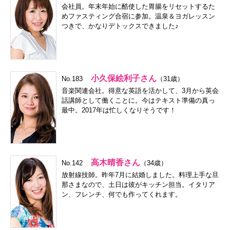
会社員。年末年始に酷使した胃腸をリセットするた
めファスティング合宿に参加。温泉＆ヨガレッスン
つきで、かなりデトックスできました♪
小久保絵利子さん
No.183
（31歳）
音楽関連会社。得意な英語を活かして、3月から英会
話講師として働くことに。今はテキスト準備の真っ
最中。2017年は忙しくなりそうです！
高木晴香さん
No.142
（34歳）
放射線技師。昨年7月に結婚しました。料理上手な旦
那さまなので、土日は彼がキッチン担当。イタリア
ン、フレンチ、何でも作ってくれます。