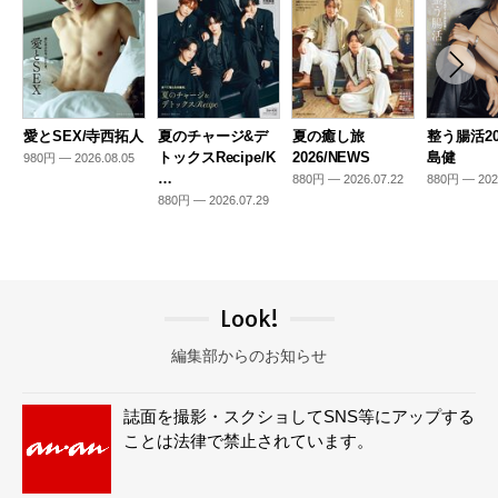
愛とSEX/寺西拓人
夏のチャージ&デ
夏の癒し旅
整う腸活20
トックスRecipe/K
2026/NEWS
島健
980円 — 2026.08.05
…
880円 — 2026.07.22
880円 — 202
880円 — 2026.07.29
Look!
編集部からのお知らせ
誌面を撮影・スクショしてSNS等にアップする
ことは法律で禁止されています。