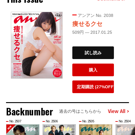
アンアン No. 2038
痩せるクセ
509円 — 2017.01.25
試し読み
購入
定期購読 (27%OFF)
Backnumber
View All
過去の号はこちらから
No. 2507
No. 2506
No. 2505
No. 2504