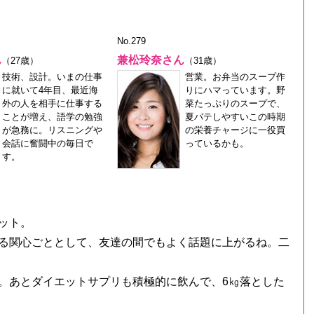
No.279
ん
兼松玲奈さん
（27歳）
（31歳）
技術、設計。いまの仕事
営業。お弁当のスープ作
に就いて4年目、最近海
りにハマっています。野
外の人を相手に仕事する
菜たっぷりのスープで、
ことが増え、語学の勉強
夏バテしやすいこの時期
が急務に。リスニングや
の栄養チャージに一役買
会話に奮闘中の毎日で
っているかも。
す。
。
ット。
る関心ごととして、友達の間でもよく話題に上がるね。二
。あとダイエットサプリも積極的に飲んで、6㎏落とした