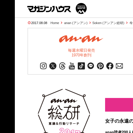
2017.08.08
Home
anan (アンアン)
Soken (アンアン総研)
今
毎週水曜日発売
1970年創刊
女子の永遠の
anan読者20