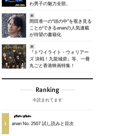
わ男子の魅力全部。
本
岡田准一の“頭の中”を覗き見る
ことができるananの人気連載
が待望の書籍化
本
『トワイライト・ウォリアー
ズ 決戦！九龍城砦』等、一冊
丸ごと香港映画特集！
Ranking
今読まれてます
anan No. 2507 試し読みと目次
1