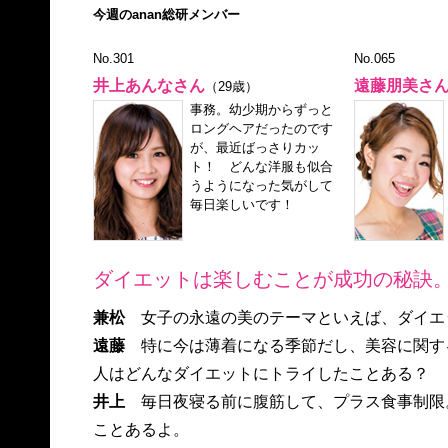
今週のanan総研メンバー
No.301
No.065
井上あんなさん
遠藤朋美さ
（29歳）
事務。幼少期からずっと
ロングヘアだったのです
が、最近ばっさりカッ
ト！ どんな洋服も似合
うようになった気がして
毎日楽しいです！
ダイエットは楽しむことが成功の秘訣
兼松
女子の永遠の美のテーマといえば、ダイエ
遠藤
特に今は薄着になる季節だし、美容に関す
人はどんなダイエットにトライしたことある？
井上
毎日夜寝る前に腹筋して、プラス食事制限
ことあるよ。