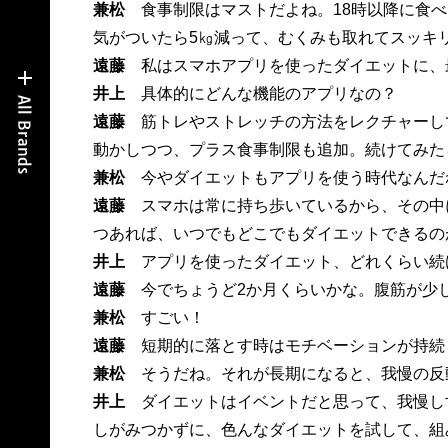
兼松
食事制限はマストだよね。18時以降に食べ
気がついたら5㎏減って、むくみも取れてスッキ
遠藤
私はスマホアプリを使ったダイエットに、
井上
具体的にどんな機能のアプリなの？
遠藤
筋トレやストレッチの方法をレクチャーし
動かしつつ、プラス食事制限も追加。続けてみたら
兼松
今やダイエットもアプリを使う時代なんだ
遠藤
スマホは常に持ち歩いているから、その中
つあれば、いつでもどこでもダイエットできるの
井上
アプリを使ったダイエット、どれくらい続
遠藤
今でちょうど2か月くらいかな。腹筋が少し
兼松
すごい！
遠藤
短期的に落とす時はモチベーションが持続
兼松
そうだね。それが長期になると、我慢の反
井上
ダイエットはイベントだと思って、我慢し
しがみつかずに、色んなダイエットを試して、組