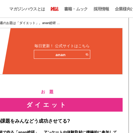
マガジンハウスとは
雑誌
書籍・ムック
採用情報
企業様向
週のお題は「ダイエット」。anan総研 …
毎日更新！ 公式サイトはこちら
anan
お 題
ダイエット
課題をみんなどう成功させてる?
0人超で作る「anan総研」。 アンケートや体験取材に積極的に参加して、