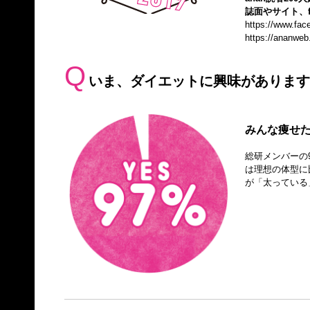
誌面やサイト、f
https://www.fa
https://ananweb
Q
いま、ダイエットに興味があります
みんな痩せた
総研メンバーの
は理想の体型に
が「太っている