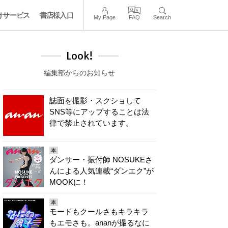
けサービス
書店様入口
My Page
FAQ
Search
Look!
編集部からのお知らせ
誌面を撮影・スクショして
SNS等にアップすることは法
律で禁止されています。
本
ダンサー・振付師 NOSUKEさ
んによる人気連載“ダンエク”が
MOOKに！
本
モードもクールさもキラキラ
もエモさも。ananが撮るなに